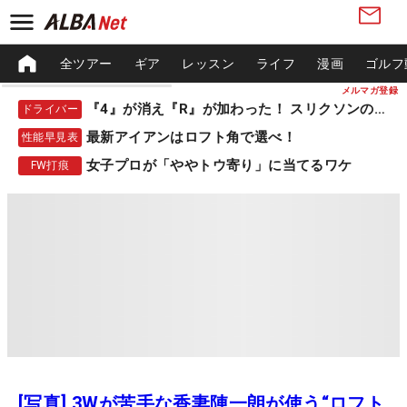
全ツアー
ギア
レッスン
ライフ
漫画
ゴルフ
メルマガ登録
『4』が消え『R』が加わった！ スリクソンの新作
ドライバー
最新アイアンはロフト角で選べ！
性能早見表
女子プロが「ややトウ寄り」に当てるワケ
FW打痕
[写真] 3Wが苦手な香妻陣一朗が使う“ロフト