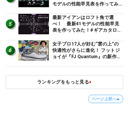
モデルの性能早見表を作ってみ
た #ギアカタログ2026
最新アイアンはロフト角で選
5
べ！ 最新41モデルの性能早見
表を作ってみた！#ギアカタログ
2026
女子プロ17人が好む“雲の上”の
6
快適性がさらに進化！ フットジ
ョイが『FJ Quantum』の新作を
発表、8月7日デビュー
ランキングをもっと見る
ページ上部へ