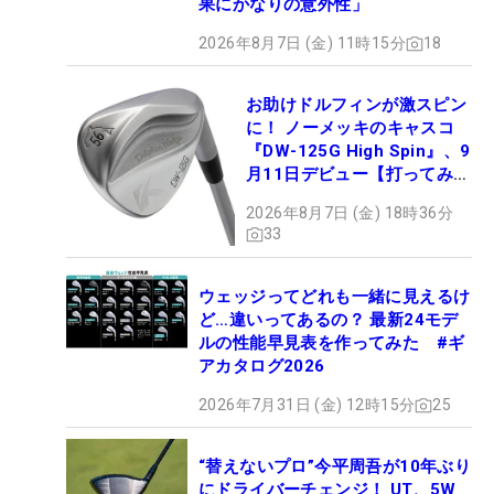
果にかなりの意外性」
2026年8月7日 (金) 11時15分
18
お助けドルフィンが激スピン
に！ ノーメッキのキャスコ
『DW-125G High Spin』、9
月11日デビュー【打ってみ
た】
2026年8月7日 (金) 18時36分
33
ウェッジってどれも一緒に見えるけ
ど…違いってあるの？ 最新24モデ
ルの性能早見表を作ってみた #ギ
アカタログ2026
2026年7月31日 (金) 12時15分
25
“替えないプロ”今平周吾が10年ぶり
にドライバーチェンジ！ UT、5W