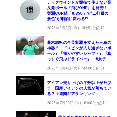
テックウインドが競技で使えない高
反発ボール『飛びONE』を発売！
実測COR値「0.850」で“二打目の
景色”が劇的に変わる!?
2026年8月3日 (月) 13時51分
12
桑木志帆の全英制覇を支えた三種の
神器？ 『スピンが入り過ぎないボ
ール』『振りやすいシャフト』『真
っすぐ飛ぶドライバー』 #女子プ
ロセッティング
2026年8月4日 (火) 15時00分
31
アイアン売り上げの半数以上が外ブ
ラ 国産アイアンの人気が落ちてい
る？ #週間ギアランキング
2026年7月30日 (木) 18時00分
11