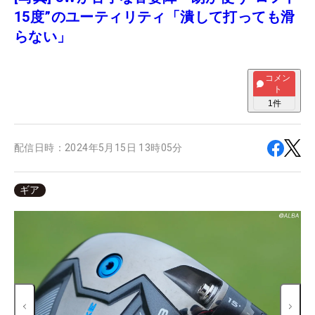
15度”のユーティリティ「潰して打っても滑
らない」
コメン
ト
1
件
配信日時：
2024年5月15日 13時05分
ギア