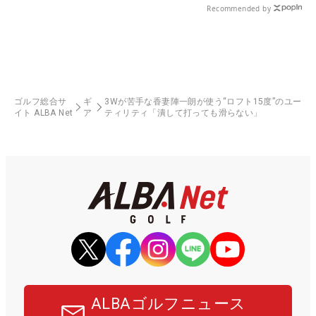
Recommended by
ゴルフ総合サ
ギ
3Wが苦手な香妻陣一朗が使う“ロフト15度”のユー
イト ALBA Net
ア
ティリティ「潰して打っても滑らない」
ALBAゴルフニュース