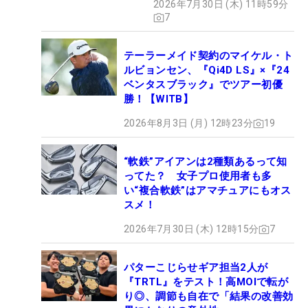
2026年7月30日 (木) 11時59分
7
テーラーメイド契約のマイケル・ト
ルビョンセン、『Qi4D LS』×『24
ベンタスブラック』でツアー初優
勝！【WITB】
2026年8月3日 (月) 12時23分
19
“軟鉄”アイアンは2種類あるって知
ってた？ 女子プロ使用者も多
い“複合軟鉄”はアマチュアにもオス
スメ！
2026年7月30日 (木) 12時15分
7
パターこじらせギア担当2人が
『TRTL』をテスト！高MOIで転が
り◎、調節も自在で「結果の改善効