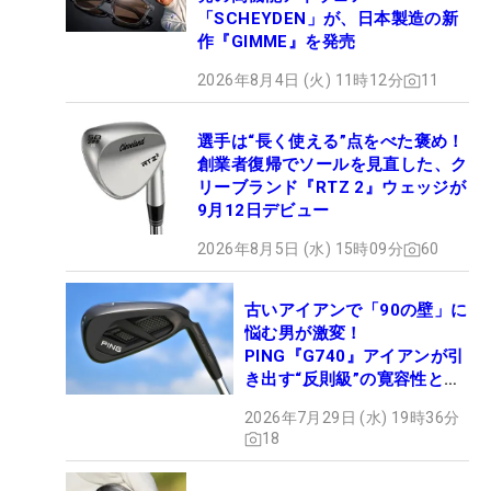
「SCHEYDEN」が、日本製造の新
作『GIMME』を発売
2026年8月4日 (火) 11時12分
11
選手は“長く使える”点をべた褒め！
創業者復帰でソールを見直した、ク
リーブランド『RTZ 2』ウェッジが
9月12日デビュー
2026年8月5日 (水) 15時09分
60
古いアイアンで「90の壁」に
悩む男が激変！
PING『G740』アイアンが引
き出す“反則級”の寛容性と飛
びは本当だった！
2026年7月29日 (水) 19時36分
18