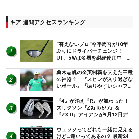
ギア 週間アクセスランキング
“替えないプロ”今平周吾が10年
1
ぶりにドライバーチェンジ！
UT、5Wは名器を継続使用中 #
男子プロセッティング
桑木志帆の全英制覇を支えた三種
2
の神器？ 『スピンが入り過ぎな
いボール』『振りやすいシャフ
ト』『真っすぐ飛ぶドライバ
ー』 #女子プロセッティング
『4』が消え『R』が加わった！
3
スリクソン『ZXi R/5/7』＆
『ZXiU』アイアンが9月12日デ
ビュー
ウェッジってどれも一緒に見える
4
けど…違いってあるの？ 最新24