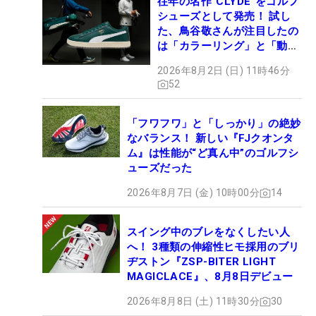
往年の名作“CLYDE”をゴルフ
シューズとして発売！ 試し
た、鳥谷敬さんが注目したの
は「カラーリング」と「動き
やすさ」
2026年8月2日 (日) 11時46分
52
「フワフワ」と「しっかり」の絶妙
なバランス！ 新しい『FJクオンタ
ム』は性能が“ど真ん中”のゴルフシ
ューズだった
2026年8月7日 (金) 10時00分
14
スイング中のブレをなくしたい人
へ！ 3種類の伸縮性ヒモ採用のブリ
ヂストン『ZSP-BITER LIGHT
MAGICLACE』、8月8日デビュー
2026年8月8日 (土) 11時30分
30