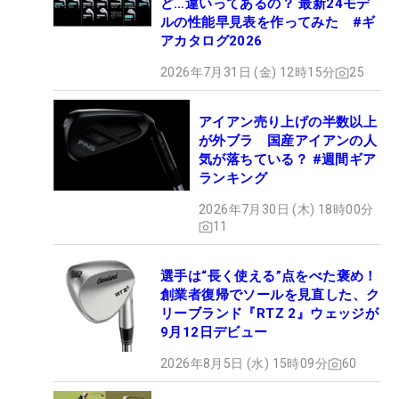
ど…違いってあるの？ 最新24モデ
ルの性能早見表を作ってみた #ギ
アカタログ2026
2026年7月31日 (金) 12時15分
25
アイアン売り上げの半数以上
が外ブラ 国産アイアンの人
気が落ちている？ #週間ギア
ランキング
2026年7月30日 (木) 18時00分
11
選手は“長く使える”点をべた褒め！
創業者復帰でソールを見直した、ク
リーブランド『RTZ 2』ウェッジが
9月12日デビュー
2026年8月5日 (水) 15時09分
60