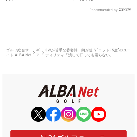
Recommended by
ゴルフ総合サ
ギ
3Wが苦手な香妻陣一朗が使う“ロフト15度”のユー
イト ALBA Net
ア
ティリティ「潰して打っても滑らない」