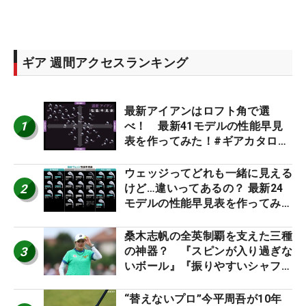
ギア 週間アクセスランキング
最新アイアンはロフト角で選
1
べ！ 最新41モデルの性能早見
表を作ってみた！#ギアカタログ
2026
ウェッジってどれも一緒に見える
2
けど…違いってあるの？ 最新24
モデルの性能早見表を作ってみ
た #ギアカタログ2026
桑木志帆の全英制覇を支えた三種
3
の神器？ 『スピンが入り過ぎな
いボール』『振りやすいシャフ
ト』『真っすぐ飛ぶドライバ
ー』 #女子プロセッティング
“替えないプロ”今平周吾が10年