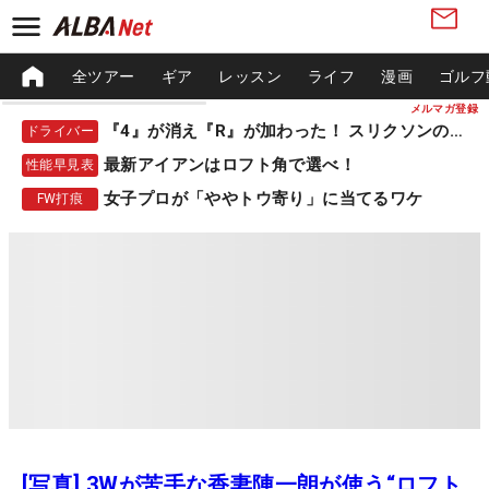
全ツアー
ギア
レッスン
ライフ
漫画
ゴルフ
メルマガ登録
『4』が消え『R』が加わった！ スリクソンの新作
ドライバー
最新アイアンはロフト角で選べ！
性能早見表
女子プロが「ややトウ寄り」に当てるワケ
FW打痕
[写真] 3Wが苦手な香妻陣一朗が使う“ロフト