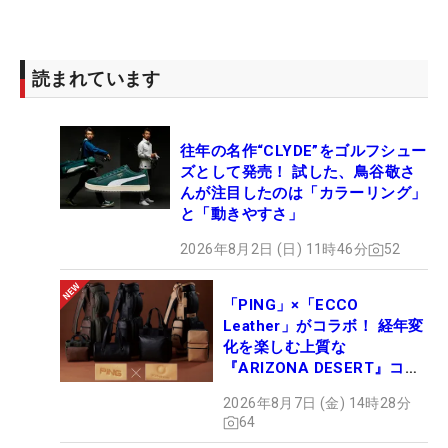
読まれています
往年の名作“CLYDE”をゴルフシュー
ズとして発売！ 試した、鳥谷敬さ
んが注目したのは「カラーリング」
と「動きやすさ」
2026年8月2日 (日) 11時46分
52
「PING」×「ECCO
Leather」がコラボ！ 経年変
化を楽しむ上質な
『ARIZONA DESERT』コレ
クション、9月15日限定デビ
2026年8月7日 (金) 14時28分
ュー
64