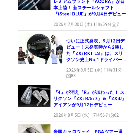
レミアムブランド『ACCRA』が日
本上陸！ 新スチールシャフト
『iSteel BLUE』が9月4日デビュー
2026年7月30日 (木) 11時59分
7
ついに正式発表、9月12日デ
ビュー！未発表時から2勝し
た『ZXi RKT LS』は、スリ
クソン史上No.1ドライバー!?
【打ってみた】
2026年8月5日 (水) 11時31分
83
『4』が消え『R』が加わった！ ス
リクソン『ZXi R/5/7』＆『ZXiU』
アイアンが9月12日デビュー
2026年8月5日 (水) 17時56分
62
米国キャロウェイ、PGAツアー選