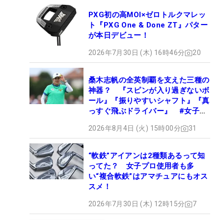
PXG初の高MOI×ゼロトルクマレッ
ト『PXG One & Done ZT』パター
が本日デビュー！
2026年7月30日 (木) 16時46分
20
桑木志帆の全英制覇を支えた三種の
神器？ 『スピンが入り過ぎないボ
ール』『振りやすいシャフト』『真
っすぐ飛ぶドライバー』 #女子プ
ロセッティング
2026年8月4日 (火) 15時00分
31
“軟鉄”アイアンは2種類あるって知
ってた？ 女子プロ使用者も多
い“複合軟鉄”はアマチュアにもオス
スメ！
2026年7月30日 (木) 12時15分
7