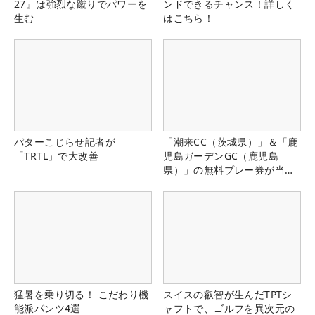
27』は強烈な蹴りでパワーを
ンドできるチャンス！詳しく
生む
はこちら！
パターこじらせ記者が
「潮来CC（茨城県）」＆「鹿
「TRTL」で大改善
児島ガーデンGC（鹿児島
県）」の無料プレー券が当た
る！！
猛暑を乗り切る！ こだわり機
スイスの叡智が生んだTPTシ
能派パンツ4選
ャフトで、ゴルフを異次元の