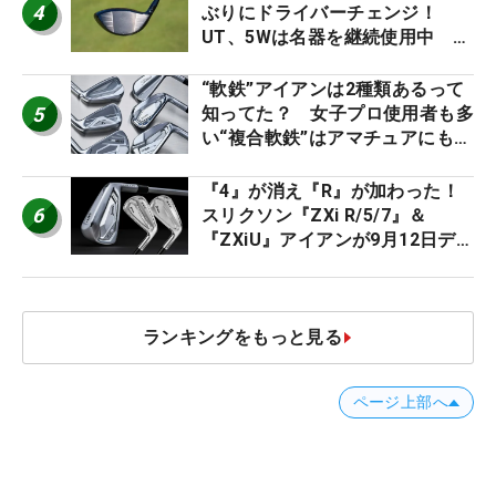
4
ぶりにドライバーチェンジ！
UT、5Wは名器を継続使用中 #
男子プロセッティング
“軟鉄”アイアンは2種類あるって
5
知ってた？ 女子プロ使用者も多
い“複合軟鉄”はアマチュアにもオ
ススメ！
『4』が消え『R』が加わった！
6
スリクソン『ZXi R/5/7』＆
『ZXiU』アイアンが9月12日デ
ビュー
ランキングをもっと見る
ページ上部へ