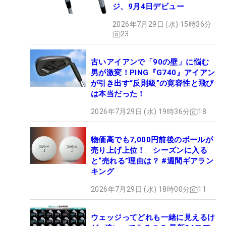
ジ、9月4日デビュー
2026年7月29日 (水) 15時36分
23
古いアイアンで「90の壁」に悩む
男が激変！PING『G740』アイアン
が引き出す“反則級”の寛容性と飛び
は本当だった！
2026年7月29日 (水) 19時36分
18
物価高でも7,000円前後のボールが
売り上げ上位！ シーズンに入る
と“売れる”理由は？ #週間ギアラン
キング
2026年7月29日 (水) 18時00分
11
ウェッジってどれも一緒に見えるけ