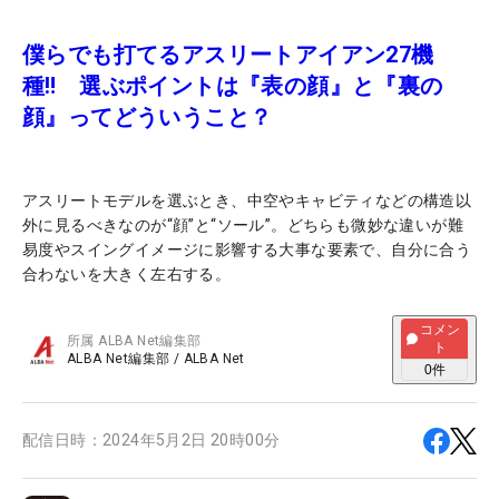
僕らでも打てるアスリートアイアン27機
種‼ 選ぶポイントは『表の顔』と『裏の
顔』ってどういうこと？
アスリートモデルを選ぶとき、中空やキャビティなどの構造以
外に見るべきなのが“顔”と“ソール”。どちらも微妙な違いが難
易度やスイングイメージに影響する大事な要素で、自分に合う
合わないを大きく左右する。
コメン
所属
ALBA Net編集部
ト
ALBA Net編集部
/
ALBA Net
0
件
配信日時：
2024年5月2日 20時00分