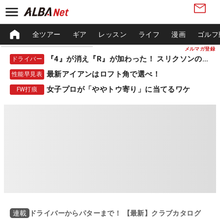
全ツアー
ギア
レッスン
ライフ
漫画
ゴルフ
メルマガ登録
『4』が消え『R』が加わった！ スリクソンの新作
ドライバー
最新アイアンはロフト角で選べ！
性能早見表
女子プロが「ややトウ寄り」に当てるワケ
FW打痕
ドライバーからパターまで！ 【最新】クラブカタログ
連載