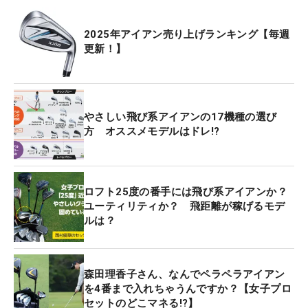
2025年アイアン売り上げランキング【毎週
更新！】
やさしい飛び系アイアンの17機種の選び
方 オススメモデルはドレ!?
ロフト25度の番手には飛び系アイアンか？
ユーティリティか？ 飛距離が稼げるモデ
ルは？
森田理香子さん、なんでペラペラアイアン
を4番まで入れちゃうんですか？【女子プロ
セットのどこマネる!?】