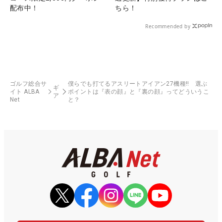
配布中！
ちら！
Recommended by
ゴルフ総合サ
僕らでも打てるアスリートアイアン27機種‼ 選ぶ
ギ
イト ALBA
ポイントは『表の顔』と『裏の顔』ってどういうこ
ア
Net
と？