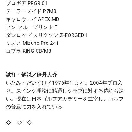
プロギア PRGR 01
テーラーメイド P7MB
キャロウェイ APEX MB
ピン ブループリント T
ダンロップ スリクソン Z-FORGEDⅡ
ミズノ Mizuno Pro 241
コブラ KING CB/MB
試打・解説／伊丹大介
いたみ・だいすけ／1976年生まれ。2004年プロ入
り。スイング理論に精通しクラブに対する造詣も深
い。現在は日本ゴルフアカデミーを主宰し、ゴルフ
の普及に力を入れている
◇ ◇ ◇