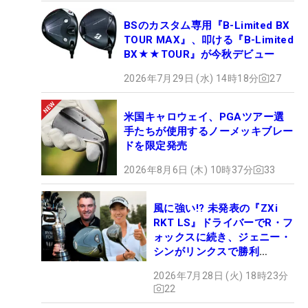
BSのカスタム専用『B-Limited BX
TOUR MAX』、叩ける『B-Limited
BX★★TOUR』が今秋デビュー
2026年7月29日 (水) 14時18分
27
米国キャロウェイ、PGAツアー選
手たちが使用するノーメッキブレー
ドを限定発売
2026年8月6日 (木) 10時37分
33
風に強い!? 未発表の『ZXi
RKT LS』ドライバーでR・フ
ォックスに続き、ジェニー・
シンがリンクスで勝利
【WITB】
2026年7月28日 (火) 18時23分
22