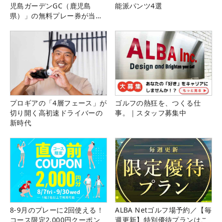
児島ガーデンGC（鹿児島
能派パンツ4選
県）」の無料プレー券が当た
る！！
プロギアの「4層フェース」が
ゴルフの熱狂を、つくる仕
切り開く高初速ドライバーの
事。｜スタッフ募集中
新時代
8-9月のプレーに2回使える！
ALBA Netゴルフ場予約／【毎
コース限定2,000円クーポン
週更新】特別優待プランはこ