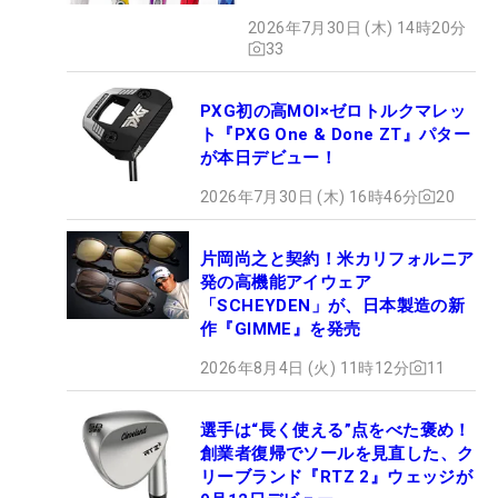
ビュー
2026年7月30日 (木) 14時20分
33
PXG初の高MOI×ゼロトルクマレッ
ト『PXG One & Done ZT』パター
が本日デビュー！
2026年7月30日 (木) 16時46分
20
片岡尚之と契約！米カリフォルニア
発の高機能アイウェア
「SCHEYDEN」が、日本製造の新
作『GIMME』を発売
2026年8月4日 (火) 11時12分
11
選手は“長く使える”点をべた褒め！
創業者復帰でソールを見直した、ク
リーブランド『RTZ 2』ウェッジが