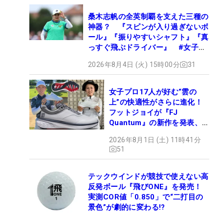
桑木志帆の全英制覇を支えた三種の
神器？ 『スピンが入り過ぎないボ
ール』『振りやすいシャフト』『真
っすぐ飛ぶドライバー』 #女子プ
ロセッティング
2026年8月4日 (火) 15時00分
31
女子プロ17人が好む“雲の
上”の快適性がさらに進化！
フットジョイが『FJ
Quantum』の新作を発表、8
月7日デビュー
2026年8月1日 (土) 11時41分
51
テックウインドが競技で使えない高
反発ボール『飛びONE』を発売！
実測COR値「0.850」で“二打目の
景色”が劇的に変わる!?