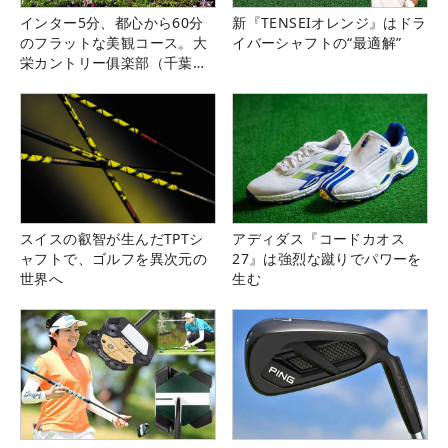
インター5分、都心から60分
新『TENSEIオレンジ』はドラ
のフラットな美観コース。大
イバーシャフトの“最適解”
栄カントリー俱楽部（千葉
県）
スイスの叡智が生んだTPTシ
アディダス『コードカオス
ャフトで、ゴルフを異次元の
27』は強烈な蹴りでパワーを
世界へ
生む