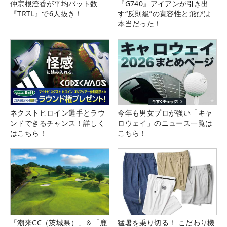
仲宗根澄香が平均パット数
『G740』アイアンが引き出
『TRTL』で6人抜き！
す“反則級”の寛容性と飛びは
本当だった！
ネクストヒロイン選手とラウ
今年も男女プロが強い「キャ
ンドできるチャンス！詳しく
ロウェイ」のニュース一覧は
はこちら！
こちら！
「潮来CC（茨城県）」＆「鹿
猛暑を乗り切る！ こだわり機