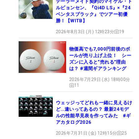
テーラーメイド契約のマイケル・ト
ルビョンセン、『Qi4D LS』×『24
ベンタスブラック』でツアー初優
勝！【WITB】
2026年8月3日 (月) 12時23分
19
物価高でも7,000円前後のボ
ールが売り上げ上位！ シー
ズンに入ると“売れる”理由
は？ #週間ギアランキング
2026年7月29日 (水) 18時00分
11
ウェッジってどれも一緒に見えるけ
ど…違いってあるの？ 最新24モデ
ルの性能早見表を作ってみた #ギ
アカタログ2026
2026年7月31日 (金) 12時15分
25