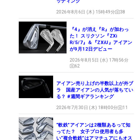
ッティング
2026年8月6日 (木) 15時49分
38
『4』が消え『R』が加わっ
た！ スリクソン『ZXi
R/5/7』＆『ZXiU』アイアン
が9月12日デビュー
2026年8月5日 (水) 17時56分
62
アイアン売り上げの半数以上が外ブ
ラ 国産アイアンの人気が落ちてい
る？ #週間ギアランキング
2026年7月30日 (木) 18時00分
11
“軟鉄”アイアンは2種類あるって知
ってた？ 女子プロ使用者も多
い“複合軟鉄”はアマチュアにもオス