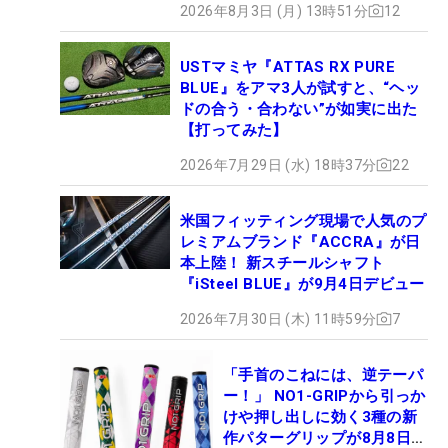
2026年8月3日 (月) 13時51分
12
USTマミヤ『ATTAS RX PURE
BLUE』をアマ3人が試すと、“ヘッ
ドの合う・合わない”が如実に出た
【打ってみた】
2026年7月29日 (水) 18時37分
22
米国フィッティング現場で人気のプ
レミアムブランド『ACCRA』が日
本上陸！ 新スチールシャフト
『iSteel BLUE』が9月4日デビュー
2026年7月30日 (木) 11時59分
7
「手首のこねには、逆テーパ
ー！」 NO1-GRIPから引っか
けや押し出しに効く3種の新
作パターグリップが8月8日デ