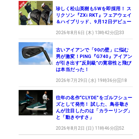
珍しく松山英樹も5Wを即採用！ ス
リクソン『ZXi RKT』フェアウェイ
＆ハイブリッド、9月12日デビュー
2026年8月6日 (木) 13時42分
33
古いアイアンで「90の壁」に悩む
男が激変！PING『G740』アイアン
が引き出す“反則級”の寛容性と飛び
は本当だった！
2026年7月29日 (水) 19時36分
18
往年の名作“CLYDE”をゴルフシュー
ズとして発売！ 試した、鳥谷敬さ
んが注目したのは「カラーリング」
と「動きやすさ」
2026年8月2日 (日) 11時46分
52