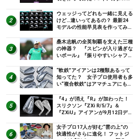
2026
ウェッジってどれも一緒に見える
2
けど…違いってあるの？ 最新24
モデルの性能早見表を作ってみ
た #ギアカタログ2026
桑木志帆の全英制覇を支えた三種
3
の神器？ 『スピンが入り過ぎな
いボール』『振りやすいシャフ
ト』『真っすぐ飛ぶドライバ
ー』 #女子プロセッティング
“軟鉄”アイアンは2種類あるって
4
知ってた？ 女子プロ使用者も多
い“複合軟鉄”はアマチュアにもオ
ススメ！
『4』が消え『R』が加わった！
5
スリクソン『ZXi R/5/7』＆
『ZXiU』アイアンが9月12日デ
ビュー
女子プロ17人が好む“雲の上”の
6
快適性がさらに進化！ フットジ