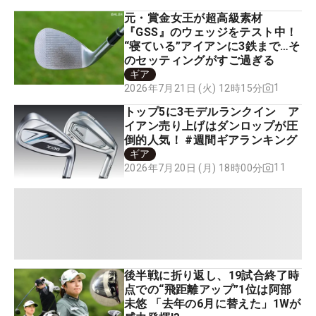
元・賞金女王が超高級素材
『GSS』のウェッジをテスト中！
“寝ている”アイアンに3鉄まで…そ
のセッティングがすご過ぎる
ギア
1
2026年7月21日 (火) 12時15分
トップ5に3モデルランクイン ア
イアン売り上げはダンロップが圧
倒的人気！ #週間ギアランキング
ギア
11
2026年7月20日 (月) 18時00分
後半戦に折り返し、19試合終了時
点での“飛距離アップ”1位は阿部
未悠 「去年の6月に替えた」1Wが