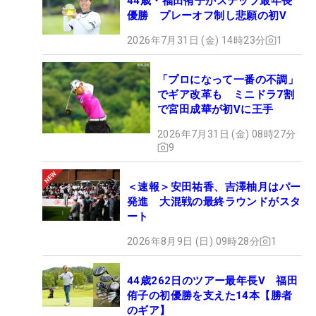
44歳・福田侑子がステップ最年長
優勝 プレーオフ制し悲願の初V
2026年7月31日 (金) 14時23分
1
「プロになって一番の不調」
でギア改革も ミニドラ7割
で宮田成華が初Vに王手
2026年7月31日 (金) 08時27分
9
＜速報＞安田祐香、吉澤柚月はパー
発進 大混戦の最終ラウンドがスタ
ート
2026年8月9日 (日) 09時28分
1
44歳262日のツアー最年長V 福田
侑子の初優勝を支えた14本【勝者
のギア】