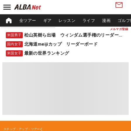
全ツアー
ギア
レッスン
ライフ
漫画
ゴルフ
メルマガ登録
松山英樹ら出場 ウィンダム選手権のリーダーボード
米国男子
北海道meijiカップ リーダーボード
国内女子
最新の世界ランキング
米国女子
ステップ・アップ・ツアー