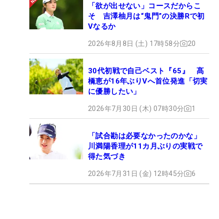
「欲が出せない」コースだからこ
そ 吉澤柚月は“鬼門”の決勝Rで初
Vなるか
2026年8月8日 (土) 17時58分
20
30代初戦で自己ベスト『65』 髙
橋恵が16年ぶりVへ首位発進「切実
に優勝したい」
2026年7月30日 (木) 07時30分
1
「試合勘は必要なかったのかな」
川満陽香理が11カ月ぶりの実戦で
得た気づき
2026年7月31日 (金) 12時45分
6