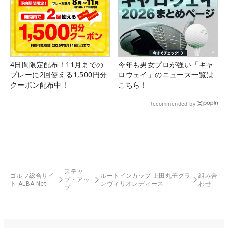
4日間限定配布！11月までの
今年も男女プロが強い「キャ
プレーに2回使える1,500円分
ロウェイ」のニュース一覧は
クーポン配布中！
こちら！
Recommended by
ステッ
ゴルフ総合サイ
ルートインカップ 上田丸子グラ
組み合
プ・アッ
ト ALBA Net
ンヴィリオレディース
わせ
プ