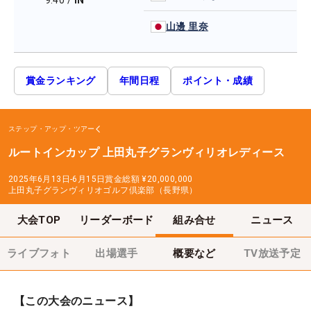
9:40
/
IN
山邊 里奈
賞金ランキング
年間日程
ポイント・成績
ステップ・アップ・ツアー
ルートインカップ 上田丸子グランヴィリオレディース
2025年6月13日-6月15日
賞金総額
¥20,000,000
上田丸子グランヴィリオゴルフ倶楽部（長野県）
大会TOP
リーダーボード
組み合せ
ニュース
ライブフォト
出場選手
概要など
TV放送予定
【この大会のニュース】