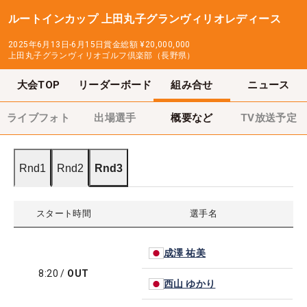
ルートインカップ 上田丸子グランヴィリオレディース
2025年6月13日-6月15日
賞金総額
¥20,000,000
上田丸子グランヴィリオゴルフ倶楽部（長野県）
大会TOP
リーダーボード
組み合せ
ニュース
ライブフォト
出場選手
概要など
TV放送予定
Rnd1
Rnd2
Rnd3
スタート時間
選手名
成澤 祐美
8:20
/
OUT
西山 ゆかり