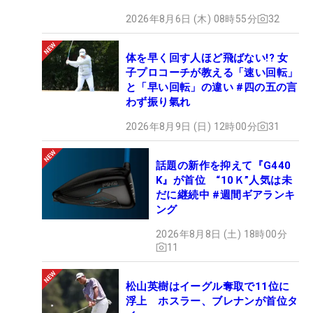
2026年8月6日 (木) 08時55分
32
体を早く回す人ほど飛ばない!? 女
子プロコーチが教える「速い回転」
と「早い回転」の違い #四の五の言
わず振り氣れ
2026年8月9日 (日) 12時00分
31
話題の新作を抑えて『G440
K』が首位 “10Ｋ”人気は未
だに継続中 #週間ギアランキ
ング
2026年8月8日 (土) 18時00分
11
松山英樹はイーグル奪取で11位に
浮上 ホスラー、ブレナンが首位タ