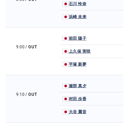
石川 怜奈
浜崎 未来
前田 陽子
9:00
/
OUT
上久保 実咲
平塚 新夢
服部 真夕
9:10
/
OUT
村田 歩香
大谷 麗音