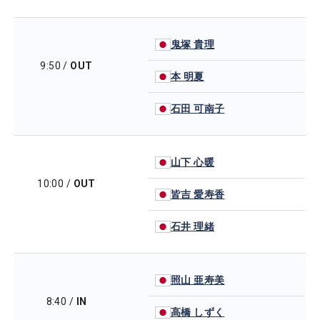
鬼塚 貴理
9:50
/
OUT
本 明夏
石田 可南子
山下 心暖
10:00
/
OUT
皆吉 愛寿香
石井 理緒
照山 亜寿美
8:40
/
IN
高橋 しずく