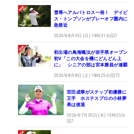
雪辱へアルバトロス一発！ デイビ
ス・トンプソンがプレーオフ圏内に
急接近
2026年8月9日 (日) 14時31分
1
初出場の鳥海颯汰が岩手県オープン
初V「この大会を機にどんどん上
に」 シニアの部は宮本勝昌が連覇
2026年8月8日 (土) 18時25分
72
宮田成華がステップ初優勝に
王手 ホステスプロの小林夢
果は後退
2026年7月30日 (木) 15時25分
1