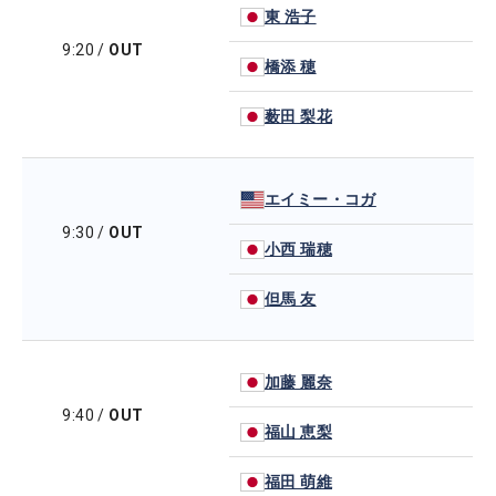
東 浩子
9:20
/
OUT
橋添 穂
薮田 梨花
エイミー・コガ
9:30
/
OUT
小西 瑞穂
但馬 友
加藤 麗奈
9:40
/
OUT
福山 恵梨
福田 萌維