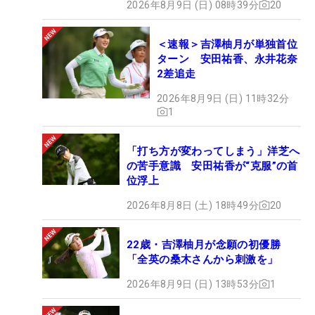
2026年8月9日 (日) 08時39分
20
＜速報＞吉澤柚月が単独首位
ターン 安田祐香、永井花奈
2差追走
2026年8月9日 (日) 11時32分
1
「打ち方が変わってしまう」洋芝へ
の苦手意識 安田祐香が“克服”の首
位浮上
2026年8月8日 (土) 18時49分
20
22歳・吉澤柚月が念願の初優勝
「全英の桑木さんから刺激を」
2026年8月9日 (日) 13時53分
1