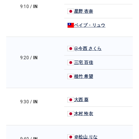
9:10
/
IN
星野 杏奈
ベイブ・リュウ
@今西 さくら
9:20
/
IN
三宅 百佳
植竹 希望
大西 葵
9:30
/
IN
木村 怜衣
＠松山 りな