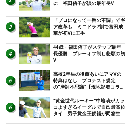
2
に 福田侑子が涙の最年長V
「プロになって一番の不調」でギ
3
ア改革も ミニドラ7割で宮田成
華が初Vに王手
44歳・福田侑子がステップ最年
4
長優勝 プレーオフ制し悲願の初
V
高校2年生の後藤あいにアマVの
5
特典はなし プロテスト規定
の“摩訶不思議”【現地記者コラ
ム】
“黄金世代ルーキー”中地萌がカッ
6
コよすぎるイーグルで自己最高位
タイ 男子賞金王候補が同窓生