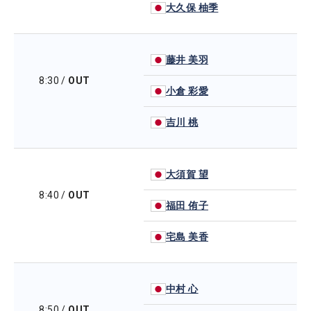
大久保 柚季
藤井 美羽
8:30
/
OUT
小倉 彩愛
吉川 桃
大須賀 望
8:40
/
OUT
福田 侑子
宅島 美香
中村 心
8:50
/
OUT