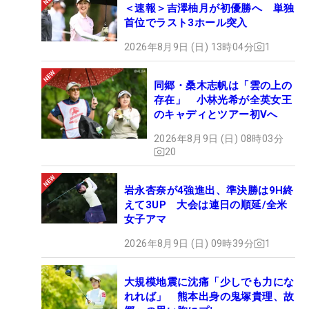
＜速報＞吉澤柚月が初優勝へ 単独
首位でラスト3ホール突入
2026年8月9日 (日) 13時04分
1
同郷・桑木志帆は「雲の上の
存在」 小林光希が全英女王
のキャディとツアー初Vへ
2026年8月9日 (日) 08時03分
20
岩永杏奈が4強進出、準決勝は9H終
えて3UP 大会は連日の順延/全米
女子アマ
2026年8月9日 (日) 09時39分
1
大規模地震に沈痛「少しでも力にな
れれば」 熊本出身の鬼塚貴理、故