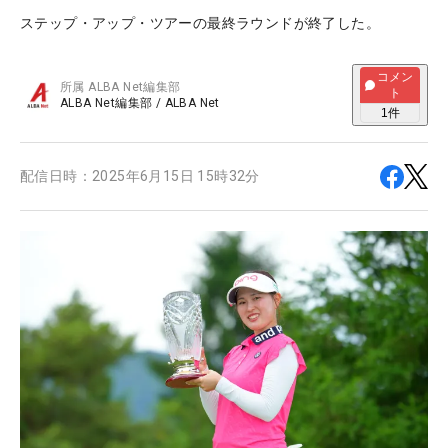
ステップ・アップ・ツアーの最終ラウンドが終了した。
コメン
所属
ALBA Net編集部
ト
ALBA Net編集部
/
ALBA Net
1
件
配信日時：
2025年6月15日 15時32分