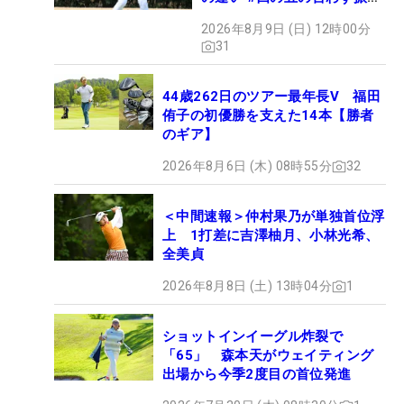
氣れ
2026年8月9日 (日) 12時00分
31
44歳262日のツアー最年長V 福田
侑子の初優勝を支えた14本【勝者
のギア】
2026年8月6日 (木) 08時55分
32
＜中間速報＞仲村果乃が単独首位浮
上 1打差に吉澤柚月、小林光希、
全美貞
2026年8月8日 (土) 13時04分
1
ショットインイーグル炸裂で
「65」 森本天がウェイティング
出場から今季2度目の首位発進