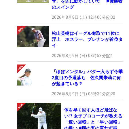
ザ」を先に動かしていた #優勝者
のスイング
2026年8月8日 (土) 12時00分
32
松山英樹はイーグル奪取で11位に
浮上 ホスラー、ブレナンが首位タ
イ
2026年8月9日 (日) 08時53分
1
「ほぼメンタル」パター入らず今季
2度目の予選落ち 佐久間朱莉に何
が起きている？
2026年8月9日 (日) 08時39分
20
体を早く回す人ほど飛ばな
い!? 女子プロコーチが教える
「速い回転」と「早い回転」
の違い #四の五の言わず振り