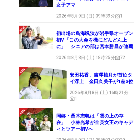
女子アマ
2026年8月9日 (日) 09時39分
1
初出場の鳥海颯汰が岩手県オープン
初V「この大会を機にどんどん上
に」 シニアの部は宮本勝昌が連覇
2026年8月8日 (土) 18時25分
72
安田祐香、吉澤柚月が首位タ
イ浮上 金田久美子が1差3位
2026年8月8日 (土) 16時21分
1
同郷・桑木志帆は「雲の上の存
在」 小林光希が全英女王のキャデ
ィとツアー初Vへ