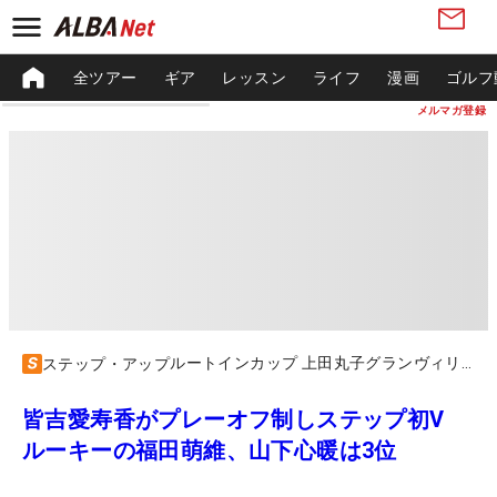
全ツアー
ギア
レッスン
ライフ
漫画
ゴルフ
メルマガ登録
ルートインカップ 上田丸子グランヴィリオレディース
ステップ・アップ
皆吉愛寿香がプレーオフ制しステップ初V
ルーキーの福田萌維、山下心暖は3位