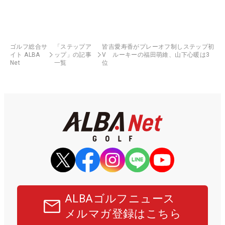
ゴルフ総合サ
「ステップア
皆吉愛寿香がプレーオフ制しステップ初
イト ALBA
ップ」の記事
V ルーキーの福田萌維、山下心暖は3
Net
一覧
位
ALBAゴルフニュース
メルマガ登録はこちら