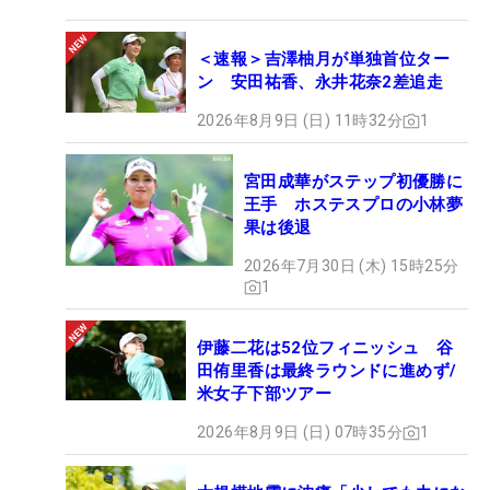
＜速報＞吉澤柚月が単独首位ター
ン 安田祐香、永井花奈2差追走
2026年8月9日 (日) 11時32分
1
宮田成華がステップ初優勝に
王手 ホステスプロの小林夢
果は後退
2026年7月30日 (木) 15時25分
1
伊藤二花は52位フィニッシュ 谷
田侑里香は最終ラウンドに進めず/
米女子下部ツアー
2026年8月9日 (日) 07時35分
1