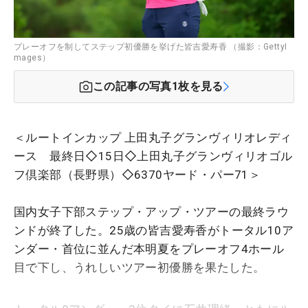
プレーオフを制してステップ初優勝を挙げた皆吉愛寿香 （撮影：GettyI
mages）
この記事の写真
1
枚を見る
＜ルートインカップ 上田丸子グランヴィリオレディ
ース 最終日◇15日◇上田丸子グランヴィリオゴル
フ倶楽部（長野県）◇6370ヤード・パー71＞
国内女子下部ステップ・アップ・ツアーの最終ラウ
ンドが終了した。25歳の皆吉愛寿香がトータル10ア
ンダー・首位に並んだ本明夏をプレーオフ4ホール
目で下し、うれしいツアー初優勝を果たした。