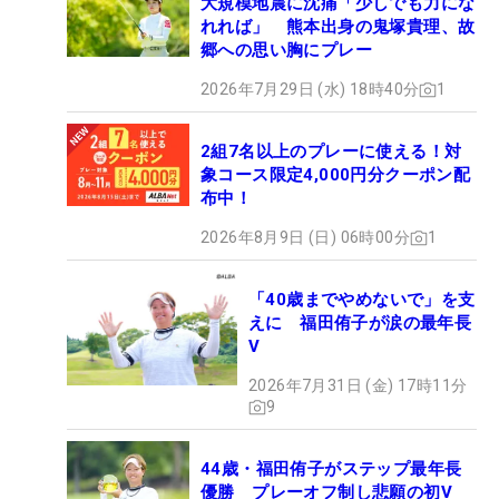
大規模地震に沈痛「少しでも力にな
れれば」 熊本出身の鬼塚貴理、故
郷への思い胸にプレー
2026年7月29日 (水) 18時40分
1
2組7名以上のプレーに使える！対
象コース限定4,000円分クーポン配
布中！
2026年8月9日 (日) 06時00分
1
「40歳までやめないで」を支
えに 福田侑子が涙の最年長
V
2026年7月31日 (金) 17時11分
9
44歳・福田侑子がステップ最年長
優勝 プレーオフ制し悲願の初V