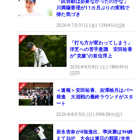
「試合勘は必要なかったのかな」
川満陽香理が11カ月ぶりの実戦で
得た気づき
2026年7月31日 (金) 12時45分
6
「打ち方が変わってしまう」
洋芝への苦手意識 安田祐香
が“克服”の首位浮上
2026年8月8日 (土) 18時49分
20
＜速報＞安田祐香、吉澤柚月はパー
発進 大混戦の最終ラウンドがスタ
ート
2026年8月9日 (日) 09時28分
1
岩永杏奈が4強進出、準決勝は9H終
えて3UP 大会は連日の順延/全米