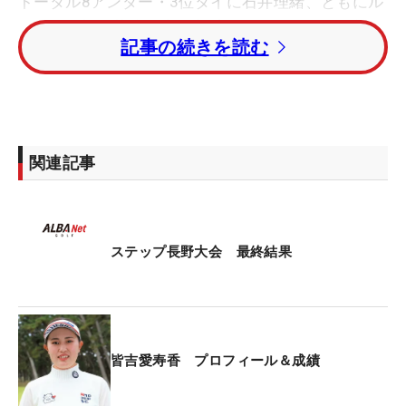
トータル8アンダー・3位タイに石井理緒、ともにル
ーキーの福田萌維、山下心暖。トータル7アンダ
記事の続きを読む
ー・6位タイには上久保実咲、東浩子、福山恵梨、
ルーキーの加藤麗奈が入った。
注目ルーキーの中村心はトータル3アンダー・16位
タイ。先週Vの浜崎未来はトータル1アンダー・27位
関連記事
タイで大会を終えた。
今大会の賞金総額は2000万円。優勝した皆吉は360
万円を獲得した。
ステップ長野大会 最終結果
皆吉愛寿香 プロフィール＆成績