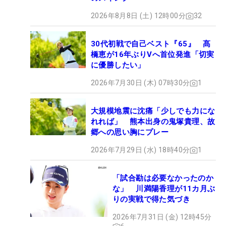
2026年8月8日 (土) 12時00分
32
30代初戦で自己ベスト『65』 髙
橋恵が16年ぶりVへ首位発進「切実
に優勝したい」
2026年7月30日 (木) 07時30分
1
大規模地震に沈痛「少しでも力にな
れれば」 熊本出身の鬼塚貴理、故
郷への思い胸にプレー
2026年7月29日 (水) 18時40分
1
「試合勘は必要なかったのか
な」 川満陽香理が11カ月ぶ
りの実戦で得た気づき
2026年7月31日 (金) 12時45分