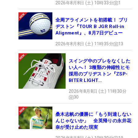
2026年8月8日 (土) 10時33分
1
全周アライメントを初搭載！ ブリ
ヂストン『TOUR B JGR Roll-in
Alignment』、8月7日デビュー
2026年8月8日 (土) 11時35分
13
スイング中のブレをなくした
い人へ！ 3種類の伸縮性ヒモ
採用のブリヂストン『ZSP-
BITER LIGHT
MAGICLACE』、8月8日デビ
2026年8月8日 (土) 11時30分
ュー
30
桑木志帆の優勝に「もう到達しない
んじゃないか」 全英帰りの永井花
奈が受け止めた現実