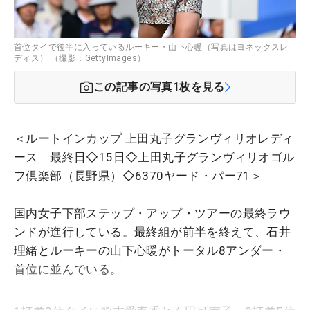
首位タイで後半に入っているルーキー・山下心暖（写真はヨネックスレ
ディス） （撮影：GettyImages）
この記事の写真
1
枚を見る
＜ルートインカップ 上田丸子グランヴィリオレディ
ース 最終日◇15日◇上田丸子グランヴィリオゴル
フ倶楽部（長野県）◇6370ヤード・パー71＞
国内女子下部ステップ・アップ・ツアーの最終ラウ
ンドが進行している。最終組が前半を終えて、石井
理緒とルーキーの山下心暖がトータル8アンダー・
首位に並んでいる。