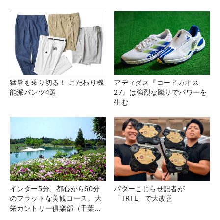
猛暑を乗り切る！ こだわり機
アディダス『コードカオス
能派パンツ4選
27』は強烈な蹴りでパワーを
生む
インター5分、都心から60分
パターこじらせ記者が
のフラットな美観コース。大
「TRTL」で大改善
栄カントリー俱楽部（千葉
県）