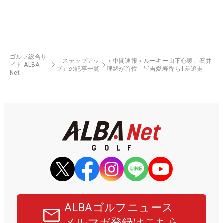
ゴルフ総合サ
「ステップアッ
＜中間速報＞ルーキー山下心暖、石井
イト ALBA
プ」の記事一覧
理緒が首位 皆吉愛寿香ら1差追走
Net
ALBAゴルフニュース
メルマガ登録はこちら