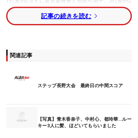
1打差3位タイに皆吉愛寿香と石田可南子。2打差5位
タイには本明夏、福山恵梨、ルーキーの加藤麗奈が
記事の続きを読む
続いている。
注目ルーキーの中村心はトータル2アンダー・18位
タイ。先週Vの浜崎未来はトータル1アンダー・26位
タイで後半をプレーしている。
関連記事
今大会の賞金総額は2000万円。優勝者には360万円
が贈られる。
ステップ長野大会 最終日の中間スコア
【写真】青木香奈子、中村心、都玲華…ルー
キー3人に髪、ほどいてもらいました