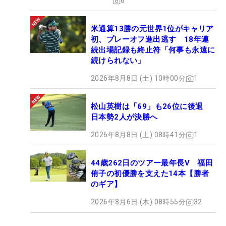
6
米通算13勝の元世界1位がキャリア
初、プレーオフ進出逃す 18年連
続出場記録も終止符「何事も永遠に
続けられない」
2026年8月8日 (土) 10時00分
1
松山英樹は「69」も26位に後退
日本勢2人が決勝へ
2026年8月8日 (土) 08時41分
1
44歳262日のツアー最年長V 福田
侑子の初優勝を支えた14本【勝者
のギア】
2026年8月6日 (木) 08時55分
32