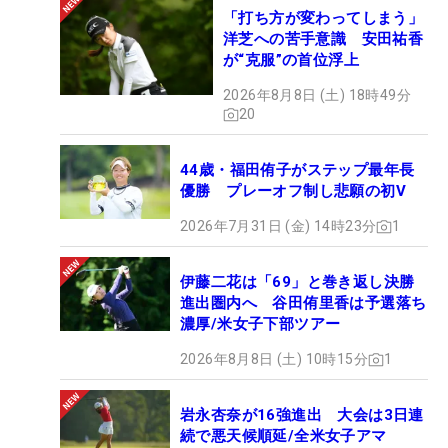
「打ち方が変わってしまう」
洋芝への苦手意識 安田祐香
が“克服”の首位浮上
2026年8月8日 (土) 18時49分
20
44歳・福田侑子がステップ最年長
優勝 プレーオフ制し悲願の初V
2026年7月31日 (金) 14時23分
1
伊藤二花は「69」と巻き返し決勝
進出圏内へ 谷田侑里香は予選落ち
濃厚/米女子下部ツアー
2026年8月8日 (土) 10時15分
1
岩永杏奈が16強進出 大会は3日連
続で悪天候順延/全米女子アマ