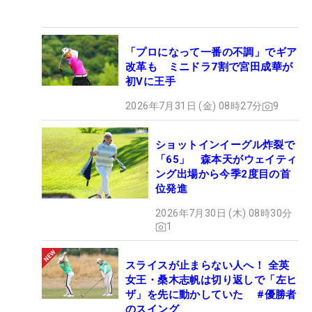
「プロになって一番の不調」でギア
改革も ミニドラ7割で宮田成華が
初Vに王手
2026年7月31日 (金) 08時27分
9
ショットインイーグル炸裂で
「65」 森本天がウェイティ
ング出場から今季2度目の首
位発進
2026年7月30日 (木) 08時30分
1
スライスが止まらない人へ！ 全英
女王・桑木志帆は切り返しで「左ヒ
ザ」を先に動かしていた #優勝者
のスイング