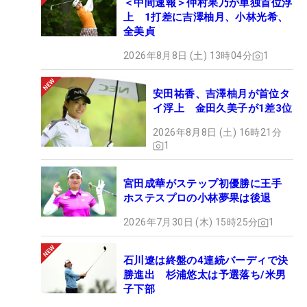
＜中間速報＞仲村果乃が単独首位浮
上 1打差に吉澤柚月、小林光希、
全美貞
2026年8月8日 (土) 13時04分
1
安田祐香、吉澤柚月が首位タ
イ浮上 金田久美子が1差3位
2026年8月8日 (土) 16時21分
1
宮田成華がステップ初優勝に王手
ホステスプロの小林夢果は後退
2026年7月30日 (木) 15時25分
1
石川遼は終盤の4連続バーディで決
勝進出 杉浦悠太は予選落ち/米男
子下部