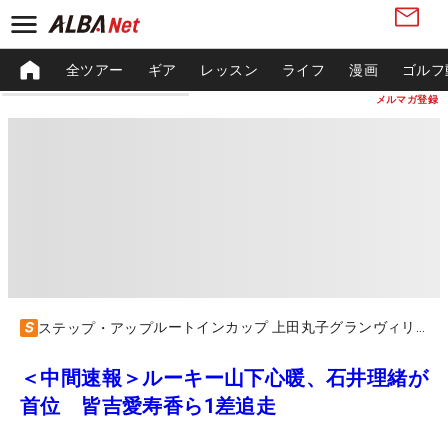
全ツアー
ギア
レッスン
ライフ
漫画
ゴルフ
メルマガ登録
ルートインカップ 上田丸子グランヴィリオレディース
ステップ・アップ
＜中間速報＞ルーキー山下心暖、石井理緒が
首位 皆吉愛寿香ら1差追走