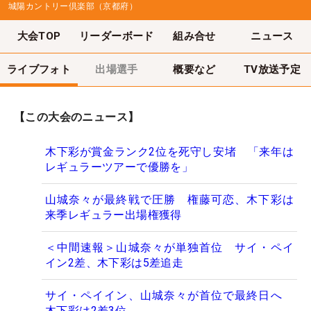
城陽カントリー倶楽部（京都府）
大会TOP
リーダーボード
組み合せ
ニュース
ライブフォト
出場選手
概要など
TV放送予定
【この大会のニュース】
木下彩が賞金ランク2位を死守し安堵 「来年は
レギュラーツアーで優勝を」
山城奈々が最終戦で圧勝 権藤可恋、木下彩は
来季レギュラー出場権獲得
＜中間速報＞山城奈々が単独首位 サイ・ペイ
イン2差、木下彩は5差追走
サイ・ペイイン、山城奈々が首位で最終日へ
木下彩は2差3位