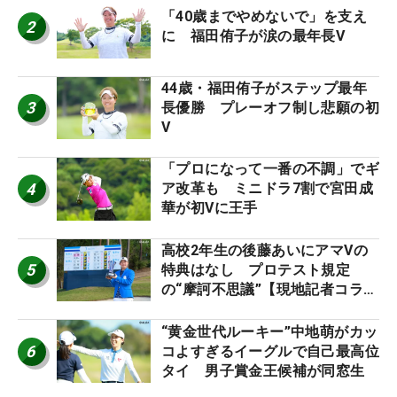
「40歳までやめないで」を支え
2
に 福田侑子が涙の最年長V
44歳・福田侑子がステップ最年
3
長優勝 プレーオフ制し悲願の初
V
「プロになって一番の不調」でギ
4
ア改革も ミニドラ7割で宮田成
華が初Vに王手
高校2年生の後藤あいにアマVの
5
特典はなし プロテスト規定
の“摩訶不思議”【現地記者コラ
ム】
“黄金世代ルーキー”中地萌がカッ
6
コよすぎるイーグルで自己最高位
タイ 男子賞金王候補が同窓生