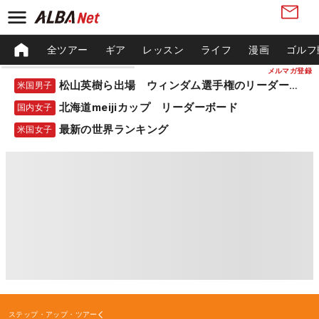
全ツアー
ギア
レッスン
ライフ
漫画
ゴルフ
メルマガ登録
松山英樹ら出場 ウィンダム選手権のリーダーボード
米国男子
北海道meijiカップ リーダーボード
国内女子
最新の世界ランキング
米国女子
ステップ・アップ・ツアー