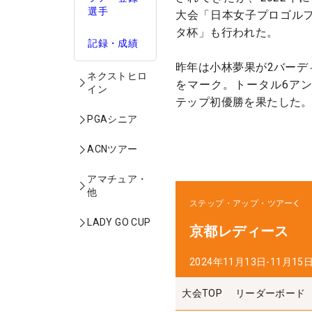
選手
大会「日本女子プロゴル
タ杯」も行われた。
記録・成績
昨年は小林夢果が2バーデ
ネクストヒロ
をマーク。トータル6ア
イン
テップ初優勝を果たした
PGAシニア
ACNツアー
アマチュア・
他
ステップ・アップ・ツアー
LADY GO CUP
京都レディース
2024年11月13日-11月15
大会TOP
リーダーボード