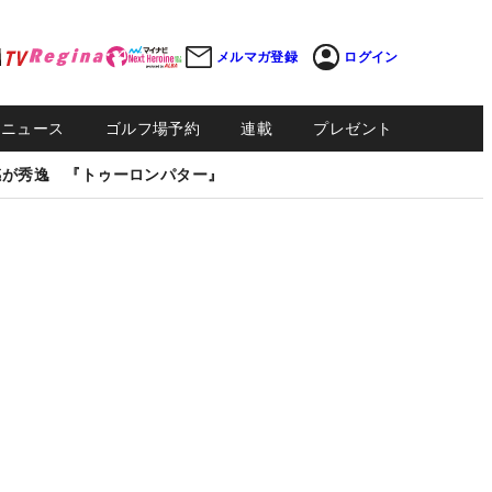
メルマガ登録
ログイン
Sニュース
ゴルフ場予約
連載
プレゼント
感が秀逸 『トゥーロンパター』