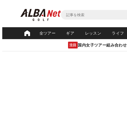
全ツアー
ギア
レッスン
ライフ
国内女子ツアー組み合わせ
注目