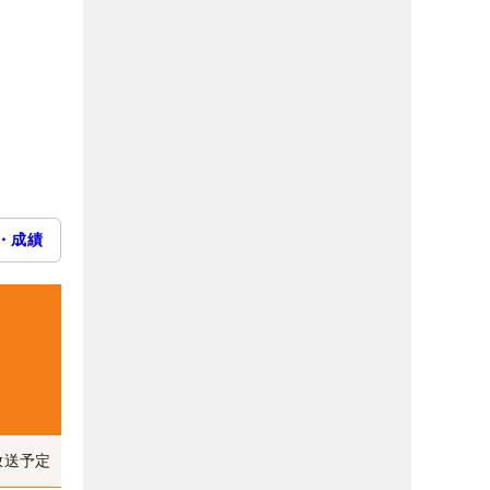
・成績
放送予定