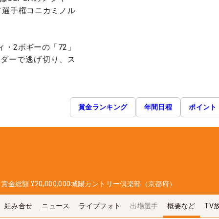
フ選手権コニカミノル
ィ・2ボギーの「72」
ンダーで逃げ切り、ス
。
賞金ランキング
年間日程
ポイント
日
賞金総額
¥20,000,000
城陽カントリー倶楽部（京都府）
組み合せ
ニュース
ライブフォト
出場選手
概要など
TV