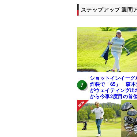
ステップアップ 週間
ショットインイーグ
炸裂で「65」 森本
1
がウェイティング出
から今季2度目の首
進