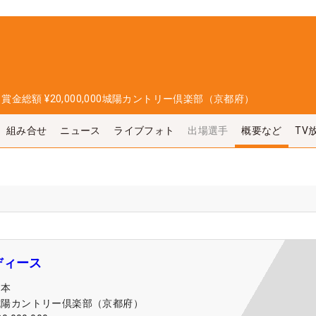
日
賞金総額
¥20,000,000
城陽カントリー倶楽部（京都府）
組み合せ
ニュース
ライブフォト
出場選手
概要など
TV
ディース
日本
城陽カントリー倶楽部（京都府）