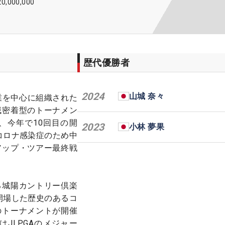
20,000,000
歴代優勝者
2024
山城 奈々
企業を中心に組織された
域密着型のトーナメン
し、今年で10回目の開
2023
小林 夢果
型コロナ感染症のため中
アップ・ツアー最終戦
る城陽カントリー倶楽
に開場した歴史のあるコ
のトーナメントが開催
はJLPGAのメジャー