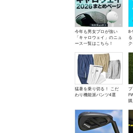
今年も男女プロが強い
8
「キャロウェイ」のニュ
る
ース一覧はこちら！
ク
猛暑を乗り切る！ こだ
プ
わり機能派パンツ4選
F
購