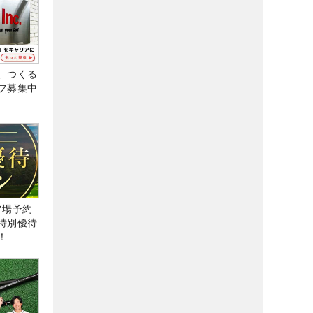
、つくる
フ募集中
ルフ場予約
特別優待
！