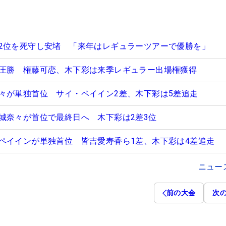
2位を死守し安堵 「来年はレギュラーツアーで優勝を」
圧勝 権藤可恋、木下彩は来季レギュラー出場権獲得
々が単独首位 サイ・ペイイン2差、木下彩は5差追走
城奈々が首位で最終日へ 木下彩は2差3位
ペイインが単独首位 皆吉愛寿香ら1差、木下彩は4差追走
ニュー
前の大会
次