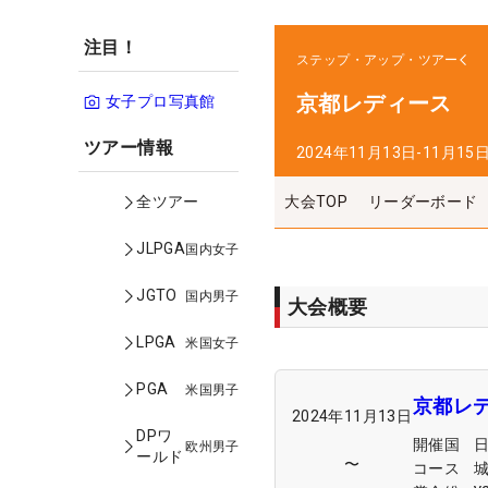
注目！
ステップ・アップ・ツアー
京都レディース
女子プロ写真館
ツアー情報
2024年11月13日-11月15
大会TOP
リーダーボード
全ツアー
JLPGA
国内女子
JGTO
国内男子
大会概要
LPGA
米国女子
PGA
米国男子
京都レ
2024年11月13日
DPワ
開催国
欧州男子
ールド
〜
コース