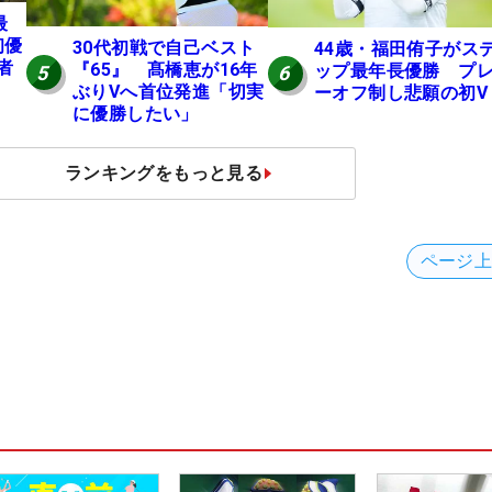
最
初優
30代初戦で自己ベスト
44歳・福田侑子がス
者
『65』 髙橋恵が16年
ップ最年長優勝 プ
5
6
ぶりVへ首位発進「切実
ーオフ制し悲願の初V
に優勝したい」
ランキングをもっと見る
ページ