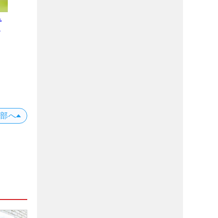
テ
レ
上部へ