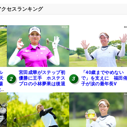
アクセスランキング
「40歳までやめない
ル
宮田成華がステップ初
で」を支えに 福田
天
優勝に王手 ホステス
3
2
子が涙の最年長V
場
プロの小林夢果は後退
位発