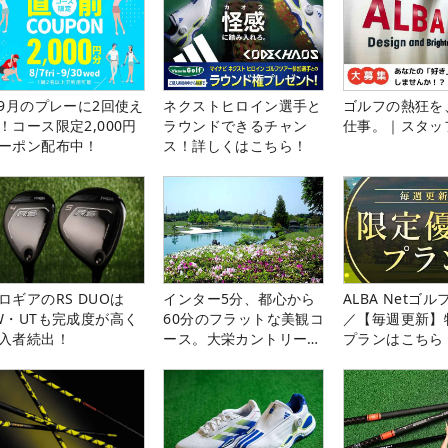
-9月のプレーに2回使え
ネクストヒロイン選手と
ゴルフの熱狂を
！コース限定2,000円
ラウンドできるチャン
仕事。｜スタッ
ーポン配布中！
ス！詳しくはこちら！
ロギアのRS DUOは
インター5分、都心から
ALBA Netゴ
W・UTも完成度が高く
60分のフラットな美観コ
／【毎週更新】
入者続出！
ース。大栄カントリー俱
プランはこちら
楽部（千葉県）