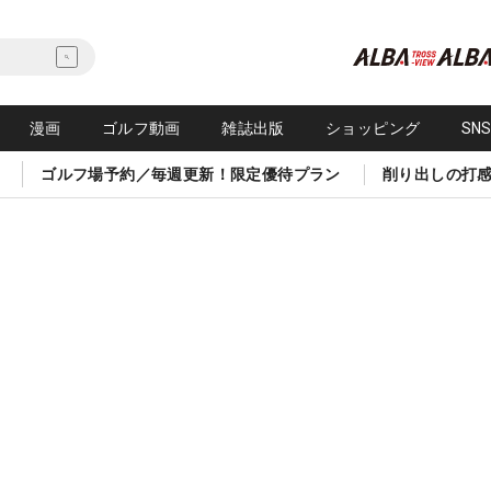
漫画
ゴルフ動画
雑誌出版
ショッピング
SN
ゴルフ場予約／毎週更新！限定優待プラン
削り出しの打