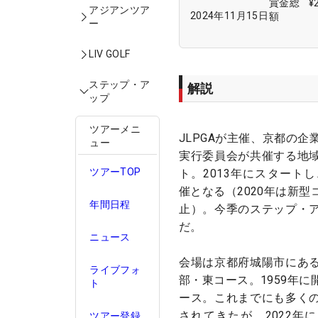
賞金総
¥
アジアンツア
2024年11月15日
額
ー
LIV GOLF
ステップ・ア
解説
ップ
ツアーメニ
JLPGAが主催、京都の
ュー
実行委員会が共催する地
ツアーTOP
ト。2013年にスタート
催となる（2020年は新
年間日程
止）。今季のステップ・
だ。
ニュース
会場は京都府城陽市にあ
ライブフォ
部・東コース。1959年
ト
ース。これまでにも多く
されてきたが、2022年に
ツアー登録