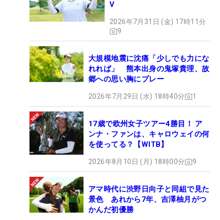
V
2026年7月31日 (金) 17時11分
9
大規模地震に沈痛「少しでも力にな
れれば」 熊本出身の鬼塚貴理、故
郷への思い胸にプレー
2026年7月29日 (水) 18時40分
1
17歳で欧州女子ツアー4勝目！ ア
ンナ・ファンは、キャロウェイの何
を使ってる？【WITB】
2026年8月10日 (月) 18時00分
9
アマ時代に渋野日向子と同組で見た
景色 あれから7年、吉澤柚月がつ
かんだ初優勝