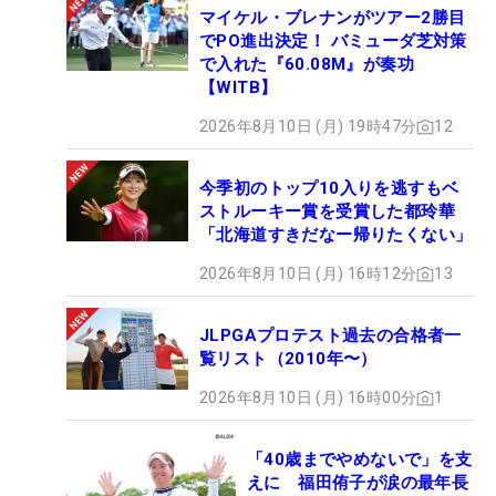
マイケル・ブレナンがツアー2勝目
でPO進出決定！ バミューダ芝対策
で入れた『60.08M』が奏功
【WITB】
2026年8月10日 (月) 19時47分
12
今季初のトップ10入りを逃すもベ
ストルーキー賞を受賞した都玲華
「北海道すきだなー帰りたくない」
2026年8月10日 (月) 16時12分
13
JLPGAプロテスト過去の合格者一
覧リスト（2010年〜）
2026年8月10日 (月) 16時00分
1
「40歳までやめないで」を支
えに 福田侑子が涙の最年長