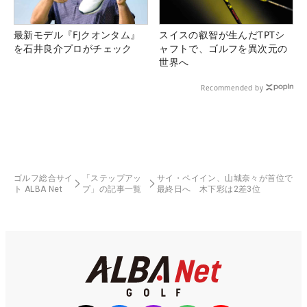
最新モデル『FJクオンタム』
スイスの叡智が生んだTPTシ
を石井良介プロがチェック
ャフトで、ゴルフを異次元の
世界へ
Recommended by
ゴルフ総合サイ
「ステップアッ
サイ・ペイイン、山城奈々が首位で
ト ALBA Net
プ」の記事一覧
最終日へ 木下彩は2差3位