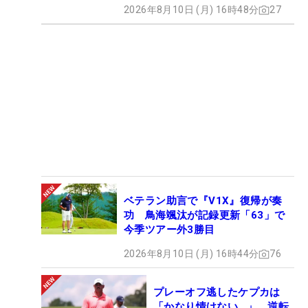
2026年8月10日 (月) 16時48分
27
ベテラン助言で『V1X』復帰が奏
功 鳥海颯汰が記録更新「63」で
今季ツアー外3勝目
2026年8月10日 (月) 16時44分
76
プレーオフ逃したケプカは
「かなり情けない…」 逆転