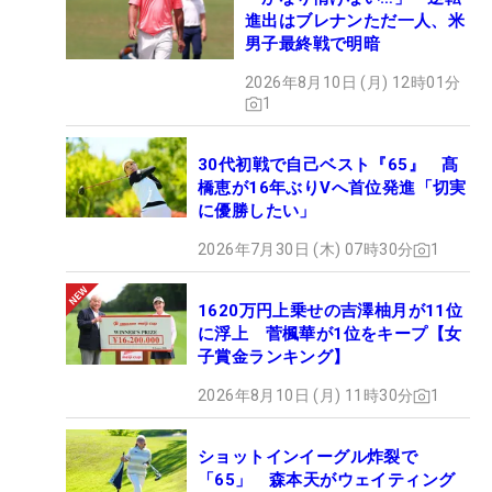
進出はブレナンただ一人、米
男子最終戦で明暗
2026年8月10日 (月) 12時01分
1
30代初戦で自己ベスト『65』 髙
橋恵が16年ぶりVへ首位発進「切実
に優勝したい」
2026年7月30日 (木) 07時30分
1
1620万円上乗せの吉澤柚月が11位
に浮上 菅楓華が1位をキープ【女
子賞金ランキング】
2026年8月10日 (月) 11時30分
1
ショットインイーグル炸裂で
「65」 森本天がウェイティング