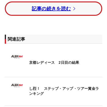
5位タイには比嘉真美子と林菜乃子が続いた。
記事の続きを読む
賞金ランキング1位の権藤可恋はレギュラーツアー
「大王製紙エリエールレディス」に参戦しているた
め、今大会には出場していない。
関連記事
今大会終了時点での賞金ランキングトップ2には、
来季のレギュラーツアー前半戦出場権が与えられ
る。1位の権藤はトップ2入りが確定。残り1枠を木
下、ペイインが争っている。
京都レディース 2日目の結果
し烈！ ステップ・アップ・ツアー賞金ラ
ンキング