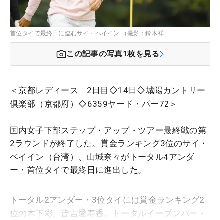
首位タイで最終日に臨むサイ・ペイイン （撮影：鈴木祥）
この記事の写真
1
枚を見る
＜京都レディース 2日目◇14日◇城陽カントリー
倶楽部（京都府）◇6359ヤード・パー72＞
国内女子下部ステップ・アップ・ツアー最終戦の第
2ラウンドが終了した。賞金ランキング3位のサイ・
ペイイン（台湾）、山城奈々がトータル4アンダ
ー・首位タイで最終日に進出した。
トータル2アンダー・3位タイには賞金ランキング2
位の木下彩、皆吉愛寿香。トータルイーブンパー・