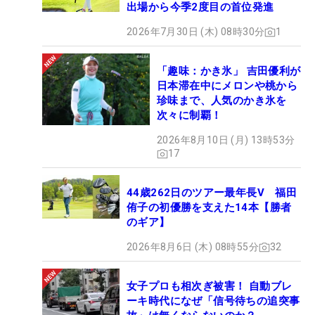
出場から今季2度目の首位発進
2026年7月30日 (木) 08時30分
1
「趣味：かき氷」 吉田優利が
日本滞在中にメロンや桃から
珍味まで、人気のかき氷を
次々に制覇！
2026年8月10日 (月) 13時53分
17
44歳262日のツアー最年長V 福田
侑子の初優勝を支えた14本【勝者
のギア】
2026年8月6日 (木) 08時55分
32
女子プロも相次ぎ被害！ 自動ブレ
ーキ時代になぜ「信号待ちの追突事