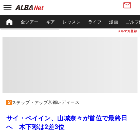
全ツアー
ギア
レッスン
ライフ
漫画
ゴルフ
メルマガ登録
京都レディース
ステップ・アップ
サイ・ペイイン、山城奈々が首位で最終日
へ 木下彩は2差3位