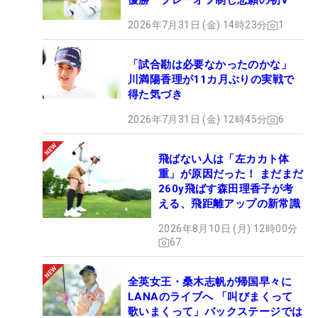
優勝 プレーオフ制し悲願の初V
2026年7月31日 (金) 14時23分
1
「試合勘は必要なかったのかな」
川満陽香理が11カ月ぶりの実戦で
得た気づき
2026年7月31日 (金) 12時45分
6
飛ばない人は「左カカト体
重」が原因だった！ まだまだ
260y飛ばす森田理香子が考
える、飛距離アップの新常識
2026年8月10日 (月) 12時00分
67
全英女王・桑木志帆が帰国早々に
LANAのライブへ 「叫びまくって
歌いまくって」バックステージでは