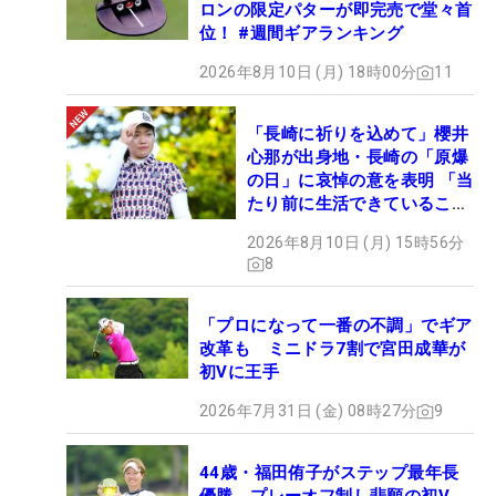
ロンの限定パターが即完売で堂々首
位！ #週間ギアランキング
2026年8月10日 (月) 18時00分
11
「長崎に祈りを込めて」櫻井
心那が出身地・長崎の「原爆
の日」に哀悼の意を表明 「当
たり前に生活できていること
に感謝」
2026年8月10日 (月) 15時56分
8
「プロになって一番の不調」でギア
改革も ミニドラ7割で宮田成華が
初Vに王手
2026年7月31日 (金) 08時27分
9
44歳・福田侑子がステップ最年長