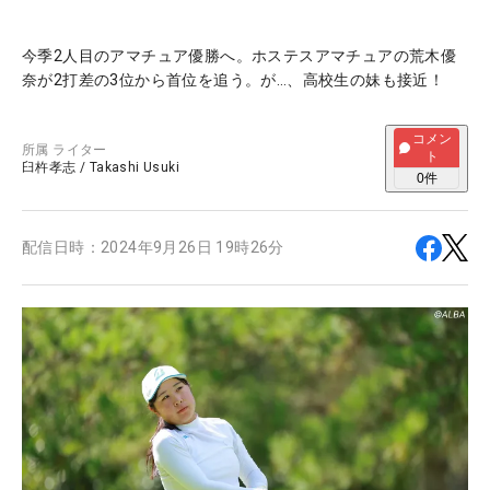
今季2人目のアマチュア優勝へ。ホステスアマチュアの荒木優
奈が2打差の3位から首位を追う。が…、高校生の妹も接近！
コメン
所属
ライター
ト
臼杵孝志
/
Takashi Usuki
0
件
配信日時：
2024年9月26日 19時26分