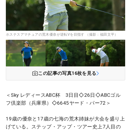
ホステスアマチュアの荒木優奈が逆転Vを目指す （撮影：福田文平）
この記事の写真
16
枚を見る
＜Sky レディースABC杯 3日目◇26日◇ABCゴル
フ倶楽部（兵庫県）◇6645ヤード・パー72＞
19歳の優奈と17歳の七海の荒木姉妹が大会を盛り上
げている。ステップ・アップ・ツアー史上7人目の