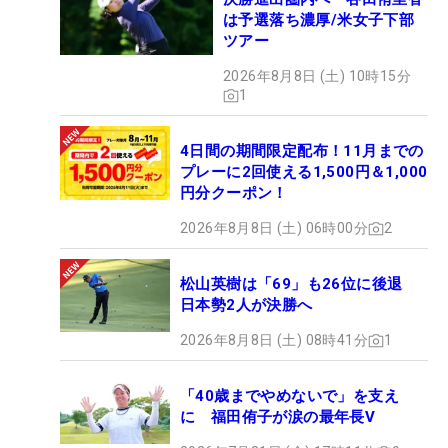
は予選落ち濃厚/米女子下部
ツアー
2026年8月8日 (土) 10時15分
1
4日間の期間限定配布！11月までの
プレーに2回使える1,500円＆1,000
円分クーポン！
2026年8月8日 (土) 06時00分
2
松山英樹は「69」も26位に後退
日本勢2人が決勝へ
2026年8月8日 (土) 08時41分
1
「40歳までやめないで」を支え
に 福田侑子が涙の最年長V