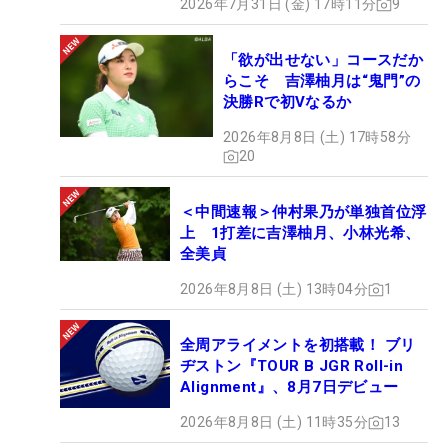
2026年7月31日 (金) 17時11分
9
「欲が出せない」コースだか
らこそ 吉澤柚月は“鬼門”の
決勝Rで初Vなるか
2026年8月8日 (土) 17時58分
20
＜中間速報＞仲村果乃が単独首位浮
上 1打差に吉澤柚月、小林光希、
全美貞
2026年8月8日 (土) 13時04分
1
全周アライメントを初搭載！ ブリ
ヂストン『TOUR B JGR Roll-in
Alignment』、8月7日デビュー
2026年8月8日 (土) 11時35分
13