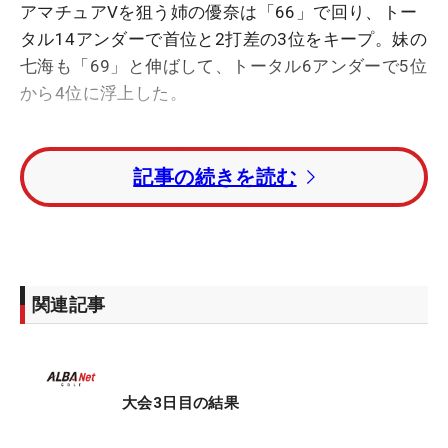
アマチュアVを狙う姉の優奈は「66」で回り、トー
タル14アンダーで首位と2打差の3位をキープ。妹の
七海も「69」と伸ばして、トータル6アンダーで5位
から4位に浮上した。
スタートホールの1番から3連続バーディで飛び出し
記事の続きを読む
た七海は2打あった姉との差をひっくり返し、一時
は逆にリードする場面も。実績と経験では2022年
「日本ジュニア」優勝、22、23年JGA（日本ゴルフ
協会）ナショナルチームメンバーの姉に一日の長が
あるが、「6番のティでボードを見たら、優奈に勝
関連記事
っていた。“おっ！”と思い、そこでまためちゃスイ
ッチが入りました」と勢いはさらに加速。6番、7番
の連続バーディで前半だけで一気に5つスコアを伸
ばした。
大会3日目の結果