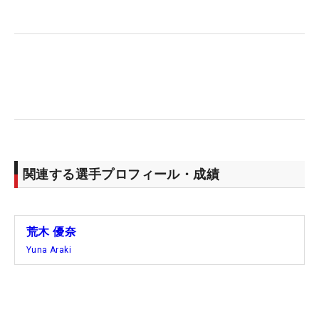
は今回が初出場。「姉とは実力が違う。優奈は最初
から優勝を目指しているけど、私の目標は予選通
過。でも、負けたくない。10万円が欲しいです。お
父さんには“お小遣いにしていいよ”と言われている
んで」。今大会のベストアマチュア賞は10万円。珍
しい“現金支給”も5打先を行く打倒・お姉ちゃんのモ
チベーションになっている。
最終組で岡山絵里、沖せいらに負けじとバーディを
関連する選手プロフィール・成績
量産した姉の優奈は18番で1メートルのバーディパ
ットを外してのホールアウトに「今もムカついてい
ます」。1番はボギーのスタートだったが、3番と5
荒木 優奈
番のバーディで妹に追いつき、6番のボードでも順
Yuna Araki
位を確認。「えっ!? 並ばれているんだ」と姉もこ
こからアクセルを踏み込み、7番から3連続バーディ
を奪った。