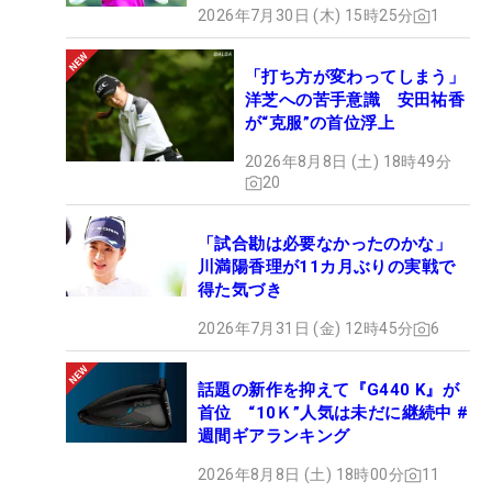
2026年7月30日 (木) 15時25分
1
「打ち方が変わってしまう」
洋芝への苦手意識 安田祐香
が“克服”の首位浮上
2026年8月8日 (土) 18時49分
20
「試合勘は必要なかったのかな」
川満陽香理が11カ月ぶりの実戦で
得た気づき
2026年7月31日 (金) 12時45分
6
話題の新作を抑えて『G440 K』が
首位 “10Ｋ”人気は未だに継続中 #
週間ギアランキング
2026年8月8日 (土) 18時00分
11