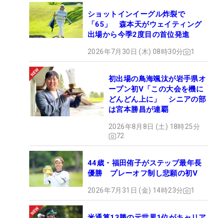
ショットインイーグル炸裂で
「65」 森本天がウェイティング
出場から今季2度目の首位発進
2026年7月30日 (木) 08時30分
1
初出場の鳥海颯汰が岩手県オ
ープン初V「この大会を機に
どんどん上に」 シニアの部
は宮本勝昌が連覇
2026年8月8日 (土) 18時25分
72
44歳・福田侑子がステップ最年長
優勝 プレーオフ制し悲願の初V
2026年7月31日 (金) 14時23分
1
米通算13勝の元世界1位がキャリア