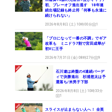
初、プレーオフ進出逃す 18年連
続出場記録も終止符「何事も永遠に
続けられない」
2026年8月8日 (土) 10時00分
1
「プロになって一番の不調」でギア
改革も ミニドラ7割で宮田成華が
初Vに王手
2026年7月31日 (金) 08時27分
9
石川遼は終盤の4連続バーデ
ィで決勝進出 杉浦悠太は予
選落ち/米男子下部
2026年8月8日 (土) 10時33分
1
スライスが止まらない人へ！ 全英