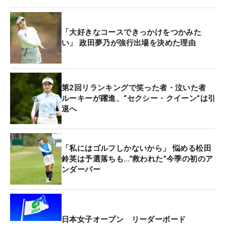
後半は12番でダブルボギー、13番もボギーと失速し
たが、パー5の最終18番は「1メートルのパーパット
を外した17番のボギーにムカついて、めちゃ振りし
「大好きなコースできっかけをつかみた
ました。きょうイチの当たりだった」と会心のドラ
い」 政田夢乃が強行出場を決めた理由
イバーショットを披露。残り186ヤードを5番ユーテ
ィリティでピン右5メートルに運んでバーディで締
めた。
第2回リランキングで笑った者・泣いた者
ルーキーが躍進、“セクシー・クイーン”は引
退へ
姉の背中を追うようにゴルフを始め、高校も熊本・
玉名市の実家を離れ、姉と同じ宮崎・日章学園高に
進んだ。1年時の昨年は3年だった姉と寮で同部屋。
「私にはゴルフしかないから」 悩める松田
「どれがケンカか分からないくらい、しょっちゅう
鈴英は予選落ちも…“救われた”今季の初のア
ケンカしています。でも、すぐに普通に話していま
ンダーパー
す」とケラケラと笑い、今週も母、姉妹でトリプル
ルームに宿泊している。
レギュラーツアーは昨年2試合に出たが、ステップ
日本女子オープン リーダーボード