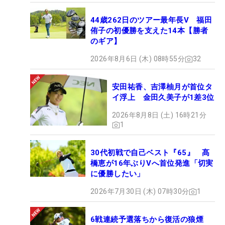
44歳262日のツアー最年長V 福田
侑子の初優勝を支えた14本【勝者
のギア】
2026年8月6日 (木) 08時55分
32
安田祐香、吉澤柚月が首位タ
イ浮上 金田久美子が1差3位
2026年8月8日 (土) 16時21分
1
30代初戦で自己ベスト『65』 髙
橋恵が16年ぶりVへ首位発進「切実
に優勝したい」
2026年7月30日 (木) 07時30分
1
6戦連続予選落ちから復活の狼煙