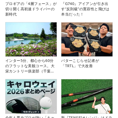
プロギアの「4層フェース」が
『G740』アイアンが引き出
切り開く高初速ドライバーの
す“反則級”の寛容性と飛びは
新時代
本当だった！
インター5分、都心から60分
パターこじらせ記者が
のフラットな美観コース。大
「TRTL」で大改善
栄カントリー俱楽部（千葉
県）
今年も男女プロが強い「キャ
新『TENSEIオレンジ』はドラ