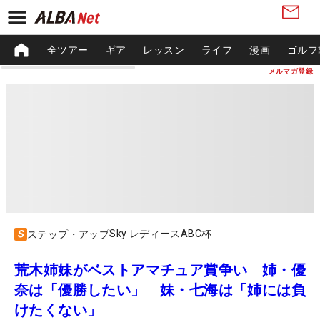
全ツアー
ギア
レッスン
ライフ
漫画
ゴルフ
メルマガ登録
Sky レディースABC杯
ステップ・アップ
荒木姉妹がベストアマチュア賞争い 姉・優
奈は「優勝したい」 妹・七海は「姉には負
けたくない」