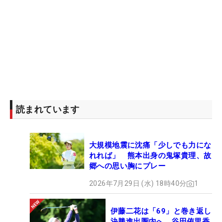
後半も2つ伸ばし、姉の貫禄を見せつける「66」でV
圏内をキープ。「妹には負けられないけど、特には
気にならない。ほかにやるべきことがあるので」と
3月に所属契約を結んだ「Sky株式会社」の冠大会で
の優勝を見据えている。
ステップに組み合わせの詳細な記録は残っていない
が、日本女子プロゴルフ協会（JLPGA）関係者も
読まれています
「記憶にない」というアマチュアの姉妹による最終
日最終組は惜しくも実現しなかった。だが、最終日
大規模地震に沈痛「少しでも力にな
は姉が最終組、妹は1つ前の組から上位を目指す。
れれば」 熊本出身の鬼塚貴理、故
近い将来はともにプロとなり、明愛・千怜の岩井ツ
郷への思い胸にプレー
インズのようにツアーで活躍する日を予感させる上
2026年7月29日 (水) 18時40分
1
位争い。最終日も荒木姉妹から目が離せない。
（文・臼杵孝志）
伊藤二花は「69」と巻き返し
決勝進出圏内へ 谷田侑里香