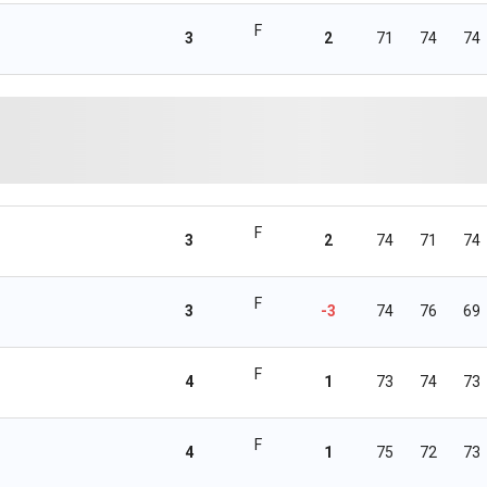
F
3
2
71
74
74
F
3
2
74
71
74
F
3
-3
74
76
69
F
4
1
73
74
73
F
4
1
75
72
73