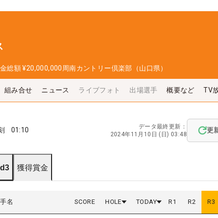
ス
金総額
¥20,000,000
周南カントリー倶楽部（山口県）
組み合せ
ニュース
ライブフォト
出場選手
概要など
TV
データ最終更新：
刻
01:10
更
2024年11月10日 (日) 03:48
d3
獲得賞金
選手名
SCORE
HOLE
TODAY
R
1
R
2
R
3