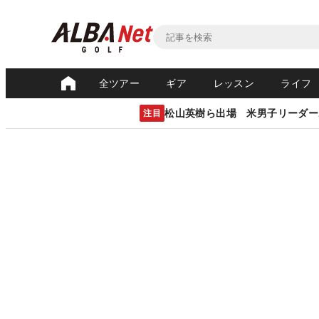
全ツアー
ギア
レッスン
ライフ
松山英樹ら出場 米男子リーダー
注目