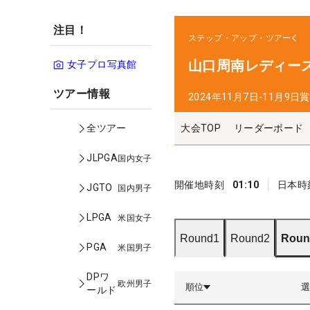
注目！
ステップ・アップ・ツアー
山口周南レディー
女子プロ写真館
ツアー情報
2024年11月7日-11月9日
賞
大会TOP
リーダーボード
全ツアー
JLPGA
国内女子
開催地時刻
01:10
日本時
JGTO
国内男子
LPGA
米国女子
Round1
Round2
Roun
PGA
米国男子
DPワ
欧州男子
順位
ールド