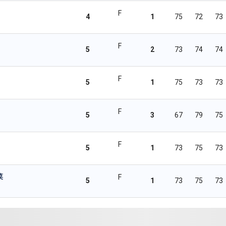
F
4
1
75
72
73
F
5
2
73
74
74
F
5
1
75
73
73
F
5
3
67
79
75
F
5
1
73
75
73
菜
F
5
1
73
75
73