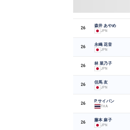
森井 あやめ
26
JPN
永嶋 花音
26
JPN
林 菜乃子
26
JPN
但馬 友
26
JPN
P.サイパン
26
THA
藤本 麻子
26
JPN