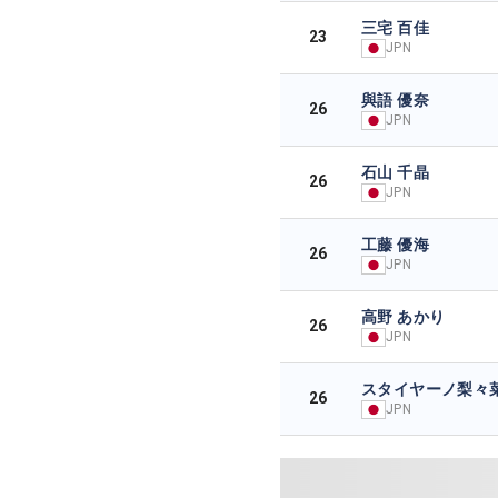
三宅 百佳
23
JPN
與語 優奈
26
JPN
石山 千晶
26
JPN
工藤 優海
26
JPN
高野 あかり
26
JPN
スタイヤーノ梨々
26
JPN