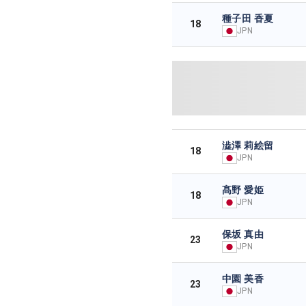
種子田 香夏
18
JPN
澁澤 莉絵留
18
JPN
髙野 愛姫
18
JPN
保坂 真由
23
JPN
中園 美香
23
JPN