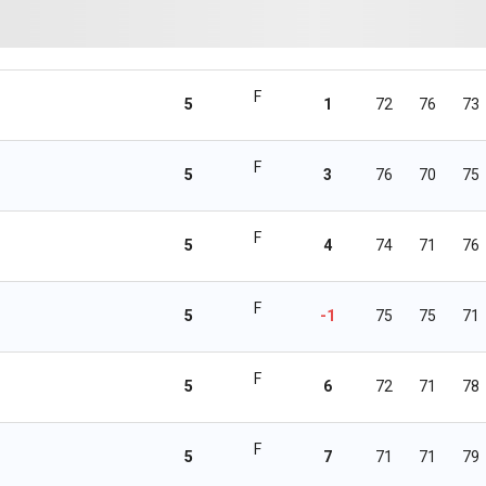
F
5
1
72
76
73
F
5
3
76
70
75
F
5
4
74
71
76
F
5
-1
75
75
71
F
5
6
72
71
78
F
5
7
71
71
79