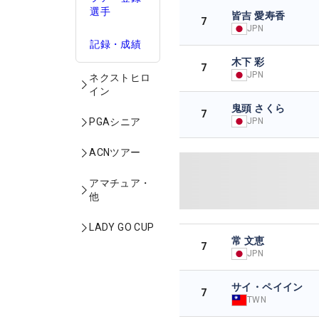
選手
皆吉 愛寿香
7
JPN
記録・成績
木下 彩
7
JPN
ネクストヒロ
イン
鬼頭 さくら
7
JPN
PGAシニア
ACNツアー
アマチュア・
他
LADY GO CUP
常 文恵
7
JPN
サイ・ペイイン
7
TWN