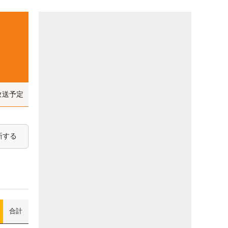
放送予定
新する
合計