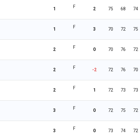
F
1
2
75
68
74
F
1
3
70
72
75
F
2
0
70
76
72
F
2
-2
72
76
70
F
2
1
72
73
73
F
3
0
72
75
72
F
3
0
73
74
72