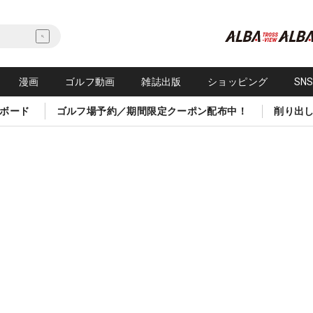
漫画
ゴルフ動画
雑誌出版
ショッピング
SN
ボード
ゴルフ場予約／期間限定クーポン配布中！
削り出