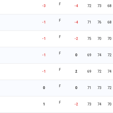
F
-3
-4
72
73
68
F
-1
-4
71
76
68
F
-1
-2
75
70
70
F
-1
0
69
74
72
F
-1
2
69
72
74
F
0
0
71
73
72
F
1
-2
73
74
70