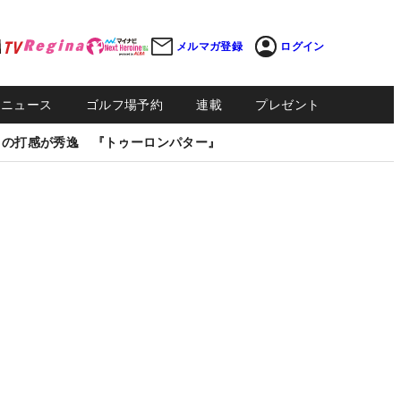
メルマガ登録
ログイン
Sニュース
ゴルフ場予約
連載
プレゼント
しの打感が秀逸 『トゥーロンパター』