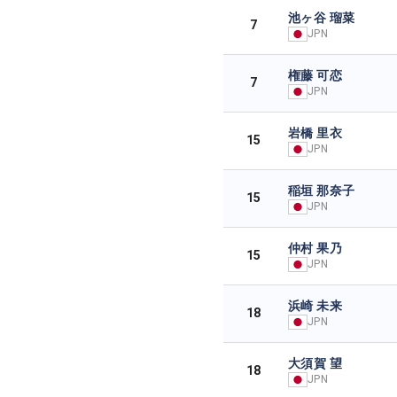
池ヶ谷 瑠菜
7
JPN
権藤 可恋
7
JPN
岩橋 里衣
15
JPN
稲垣 那奈子
15
JPN
仲村 果乃
15
JPN
浜崎 未来
18
JPN
大須賀 望
18
JPN