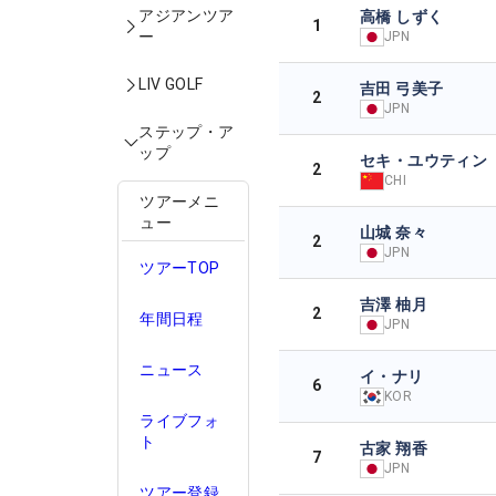
アジアンツア
高橋 しずく
1
ー
JPN
LIV GOLF
吉田 弓美子
2
JPN
ステップ・ア
ップ
セキ・ユウティン
2
CHI
ツアーメニ
ュー
山城 奈々
2
JPN
ツアーTOP
吉澤 柚月
2
年間日程
JPN
ニュース
イ・ナリ
6
KOR
ライブフォ
ト
古家 翔香
7
JPN
ツアー登録