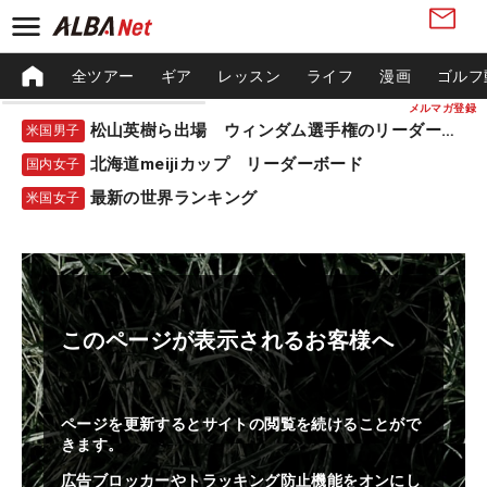
全ツアー
ギア
レッスン
ライフ
漫画
ゴルフ
メルマガ登録
松山英樹ら出場 ウィンダム選手権のリーダーボード
米国男子
北海道meijiカップ リーダーボード
国内女子
最新の世界ランキング
米国女子
このページが表示されるお客様へ
ページを更新するとサイトの閲覧を続けることがで
きます。
広告ブロッカーやトラッキング防止機能をオンにし