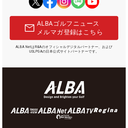
ALBAゴルフニュース
メルマガ登録はこちら
ALBA NetはR&Aのオフィシャルデジタルパートナー、および
USLPGAの日本公式サイトパートナーです。