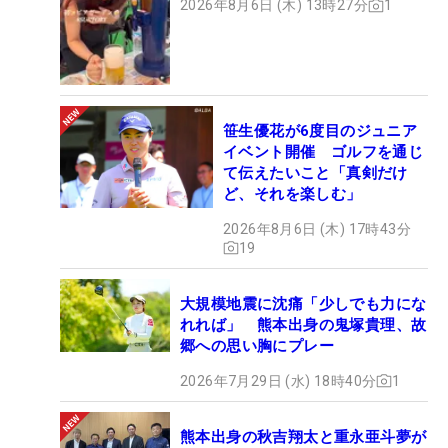
2026年8月6日 (木) 13時27分
1
笹生優花が6度目のジュニア
イベント開催 ゴルフを通じ
て伝えたいこと「真剣だけ
ど、それを楽しむ」
2026年8月6日 (木) 17時43分
19
大規模地震に沈痛「少しでも力にな
れれば」 熊本出身の鬼塚貴理、故
郷への思い胸にプレー
2026年7月29日 (水) 18時40分
1
熊本出身の秋吉翔太と重永亜斗夢が