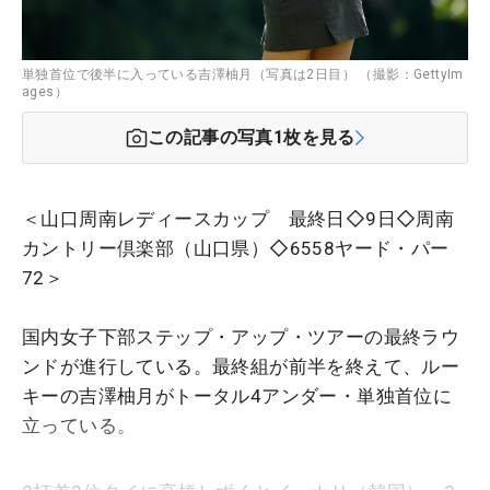
単独首位で後半に入っている吉澤柚月（写真は2日目） （撮影：GettyIm
ages）
この記事の写真
1
枚を見る
＜山口周南レディースカップ 最終日◇9日◇周南
カントリー倶楽部（山口県）◇6558ヤード・パー
72＞
国内女子下部ステップ・アップ・ツアーの最終ラウ
ンドが進行している。最終組が前半を終えて、ルー
キーの吉澤柚月がトータル4アンダー・単独首位に
立っている。