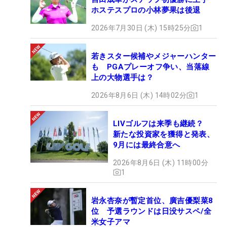
ホステスプロの小林夢果は後退
2026年7月30日 (木) 15時25分
1
若きスター候補やメジャーハンター
も PGAプレーオフ争い、当落線
上の大物選手は？
2026年8月6日 (木) 14時02分
1
LIVゴルフは来季も継続？
新たな投資家を獲得と発表、
9月には最終合意へ
2026年8月6日 (木) 11時00分
1
岩永杏奈が暫定首位、廣吉優梨菜8
位 予選ラウンドは日没サスペ/全
米女子アマ