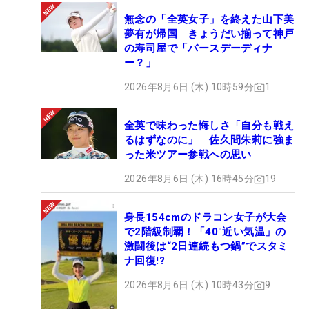
無念の「全英女子」を終えた山下美
夢有が帰国 きょうだい揃って神戸
の寿司屋で「バースデーディナ
ー？」
2026年8月6日 (木) 10時59分
1
全英で味わった悔しさ「自分も戦え
るはずなのに」 佐久間朱莉に強ま
った米ツアー参戦への思い
2026年8月6日 (木) 16時45分
19
身長154cmのドラコン女子が大会
で2階級制覇！「40°近い気温」の
激闘後は“2日連続もつ鍋”でスタミ
ナ回復!?
2026年8月6日 (木) 10時43分
9