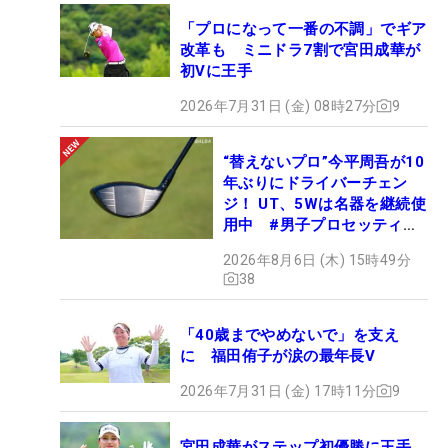
「プロになって一番の不調」でギア
改革も ミニドラ7割で宮田成華が
初Vに王手
2026年7月31日 (金) 08時27分
9
“替えないプロ”今平周吾が10
年ぶりにドライバーチェン
ジ！ UT、5Wは名器を継続使
用中 #男子プロセッティン
グ
2026年8月6日 (木) 15時49分
38
「40歳までやめないで」を支え
に 福田侑子が涙の最年長V
2026年7月31日 (金) 17時11分
9
宮田成華がステップ初優勝に王手