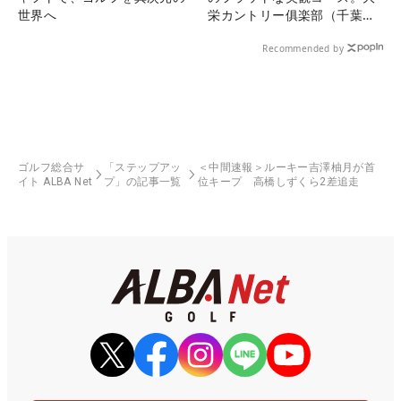
世界へ
栄カントリー俱楽部（千葉
県）
Recommended by
ゴルフ総合サ
「ステップアッ
＜中間速報＞ルーキー吉澤柚月が首
イト ALBA Net
プ」の記事一覧
位キープ 高橋しずくら2差追走