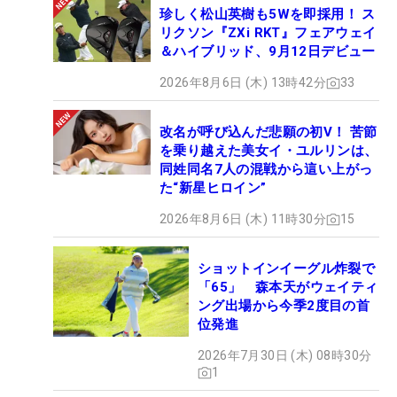
珍しく松山英樹も5Wを即採用！ ス
リクソン『ZXi RKT』フェアウェイ
＆ハイブリッド、9月12日デビュー
2026年8月6日 (木) 13時42分
33
改名が呼び込んだ悲願の初V！ 苦節
を乗り越えた美女イ・ユルリンは、
同姓同名7人の混戦から這い上がっ
た“新星ヒロイン”
2026年8月6日 (木) 11時30分
15
ショットインイーグル炸裂で
「65」 森本天がウェイティ
ング出場から今季2度目の首
位発進
2026年7月30日 (木) 08時30分
1