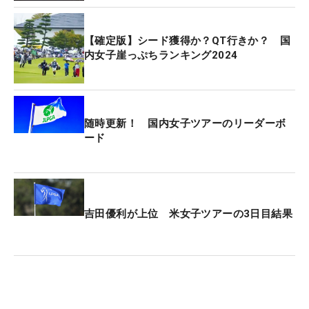
【確定版】シード獲得か？QT行きか？ 国
内女子崖っぷちランキング2024
随時更新！ 国内女子ツアーのリーダーボ
ード
吉田優利が上位 米女子ツアーの3日目結果