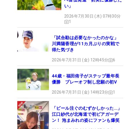
へ首位発進「切実に優勝した
い」
2026年7月30日 (木) 07時30分
1
「試合勘は必要なかったのかな」
川満陽香理が11カ月ぶりの実戦で
得た気づき
2026年7月31日 (金) 12時45分
6
44歳・福田侑子がステップ最年長
優勝 プレーオフ制し悲願の初V
2026年7月31日 (金) 14時23分
1
「ビール注ぐのむずかしかった…」
江口紗代が北海道で初ビアガーデ
ン！ 泡まみれの姿にファンも爆笑