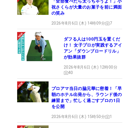
「全部食べたら太っちゃうよ！」小
祝さくらが大量のお菓子を前に満面
の笑み
2026年8月6日 (木) 14時09分
7
ダフる人は100円玉を置くだ
け！ 女子プロが実践するアイ
アン「ダウンブロードリル」
が効果抜群
2026年8月6日 (木) 12時00分
40
プロアマ当日の脇元華に密着！「早
朝のホテル出発から、ラウンド後の
練習まで」忙しく過ごすプロの1日
を公開
2026年8月6日 (木) 15時50分
1