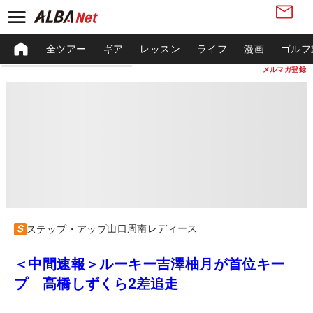
全ツアー
ギア
レッスン
ライフ
漫画
ゴルフ
メルマガ登録
山口周南レディース
ステップ・アップ
＜中間速報＞ルーキー吉澤柚月が首位キー
プ 高橋しずくら2差追走