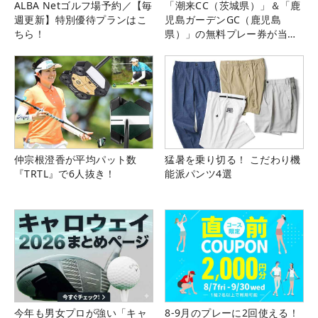
ALBA Netゴルフ場予約／【毎
「潮来CC（茨城県）」＆「鹿
週更新】特別優待プランはこ
児島ガーデンGC（鹿児島
ちら！
県）」の無料プレー券が当た
る！！
仲宗根澄香が平均パット数
猛暑を乗り切る！ こだわり機
『TRTL』で6人抜き！
能派パンツ4選
今年も男女プロが強い「キャ
8-9月のプレーに2回使える！