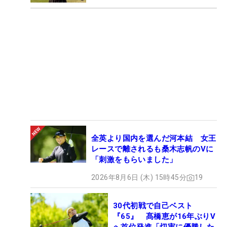
全英より国内を選んだ河本結 女王
レースで離されるも桑木志帆のVに
「刺激をもらいました」
2026年8月6日 (木) 15時45分
19
30代初戦で自己ベスト
『65』 髙橋恵が16年ぶりV