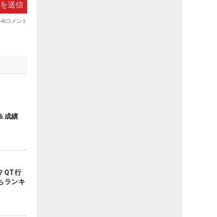
＆成績
？QT行
ちランキ