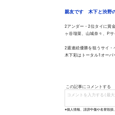
親友です 木下と渋野
2アンダー・2位タイに賞
ヶ谷瑠菜、山城奈々、P.
2週連続優勝を狙うサイ・
木下彩はトータル1オーバ