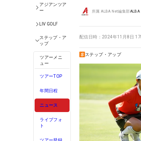
アジアンツア
ー
所属
ALBA Net編集部
ALBA
LIV GOLF
配信日時：
2024年11月8日 1
ステップ・ア
ップ
ステップ・アップ
ツアーメニ
ュー
ツアーTOP
年間日程
ニュース
ライブフォ
ト
ツアー登録