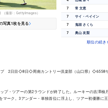
4
山城 奈々
7
常 文恵
撮影：GettyImages）
7
サイ・ペイイン
の写真
1
枚を見る
7
鬼頭 さくら
7
奥山 友梨
順位の続き
プ 2日目◇8日◇周南カントリー倶楽部（山口県）◇6558
ップ・ツアーの第2ラウンドが終了した。ルーキーの吉澤柚月
」をマーク。3アンダー・単独首位に浮上し、ツアー初優勝に