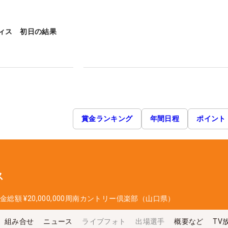
ィス 初日の結果
賞金ランキング
年間日程
ポイント
ス
金総額
¥20,000,000
周南カントリー倶楽部（山口県）
組み合せ
ニュース
ライブフォト
出場選手
概要など
TV