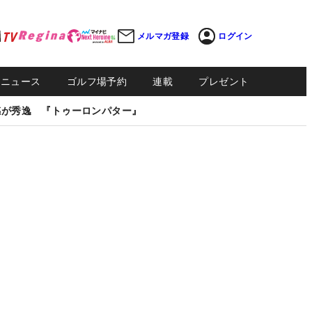
メルマガ登録
ログイン
Sニュース
ゴルフ場予約
連載
プレゼント
感が秀逸 『トゥーロンパター』