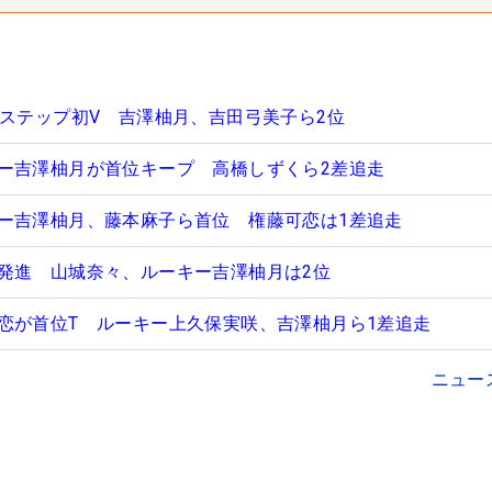
がステップ初V 吉澤柚月、吉田弓美子ら2位
ー吉澤柚月が首位キープ 高橋しずくら2差追走
ー吉澤柚月、藤本麻子ら首位 権藤可恋は1差追走
発進 山城奈々、ルーキー吉澤柚月は2位
恋が首位T ルーキー上久保実咲、吉澤柚月ら1差追走
ニュー