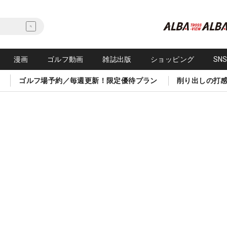
漫画
ゴルフ動画
雑誌出版
ショッピング
SN
ゴルフ場予約／毎週更新！限定優待プラン
削り出しの打