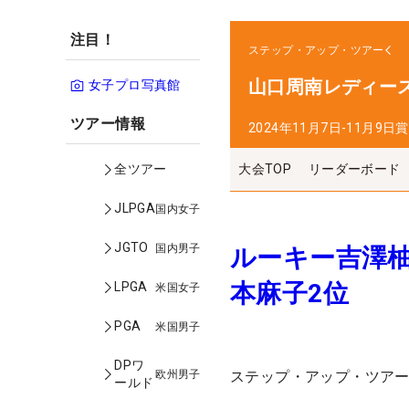
注目！
ステップ・アップ・ツアー
山口周南レディー
女子プロ写真館
ツアー情報
2024年11月7日-11月9日
賞
大会TOP
リーダーボード
全ツアー
JLPGA
国内女子
JGTO
国内男子
ルーキー吉澤
本麻子2位
LPGA
米国女子
PGA
米国男子
DPワ
欧州男子
ステップ・アップ・ツアー
ールド