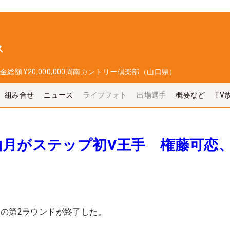
ス
金総額
¥20,000,000
周南カントリー倶楽部（山口県）
組み合せ
ニュース
ライブフォト
出場選手
概要など
TV
柚月がステップ初V王手 権藤可恋
の第2ラウンドが終了した。