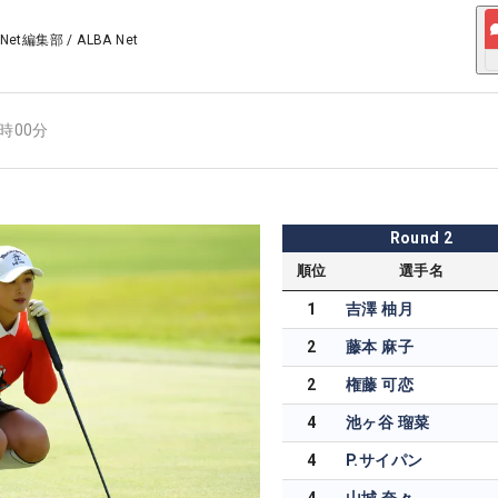
 Net編集部
/
ALBA Net
7時00分
Round
2
順位
選手名
1
吉澤 柚月
2
藤本 麻子
2
権藤 可恋
4
池ヶ谷 瑠菜
4
P.サイパン