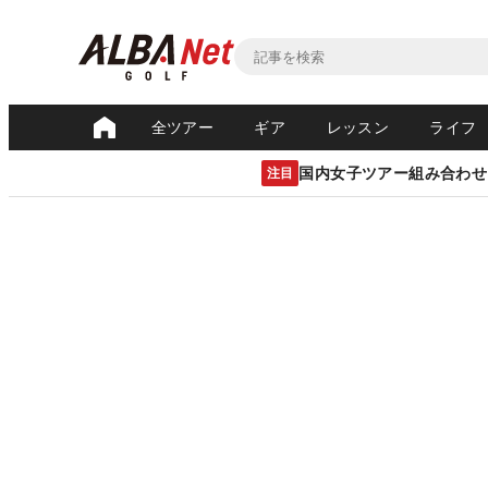
全ツアー
ギア
レッスン
ライフ
国内女子ツアー組み合わせ
注目