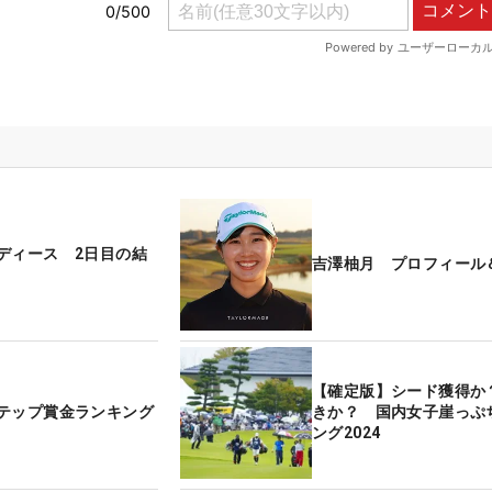
ディース 2日目の結
吉澤柚月 プロフィール
【確定版】シード獲得か
テップ賞金ランキング
きか？ 国内女子崖っぷ
ング2024