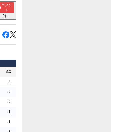
コメン
ト
0
件
SC
-3
-2
-2
-1
-1