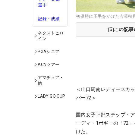
選手
初優勝に王手をかけた吉澤柚月 （
記録・成績
この記事
ネクストヒロ
イン
PGAシニア
ACNツアー
アマチュア・
他
＜山口周南レディースカッ
LADY GO CUP
パー72＞
国内女子下部ステップ・ア
ーディ・1ボギーの「72
けた。