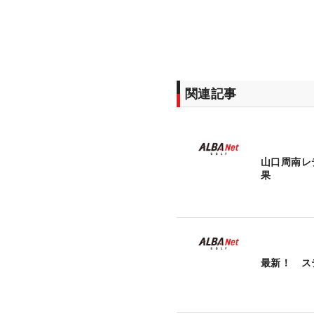
関連記事
山口周南レ
果
最新！ ス