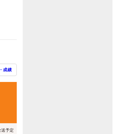
・成績
放送予定