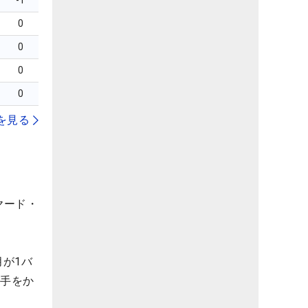
-1
0
0
0
0
を見る
ヤード・
が1バ
王手をか