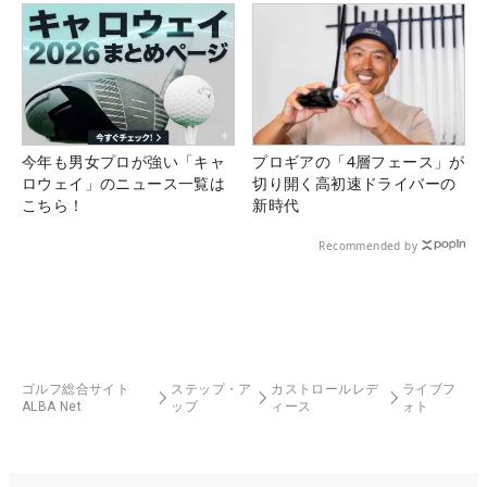
今年も男女プロが強い「キャ
プロギアの「4層フェース」が
ロウェイ」のニュース一覧は
切り開く高初速ドライバーの
こちら！
新時代
Recommended by
ゴルフ総合サイト
ステップ・ア
カストロールレデ
ライブフ
ALBA Net
ップ
ィース
ォト