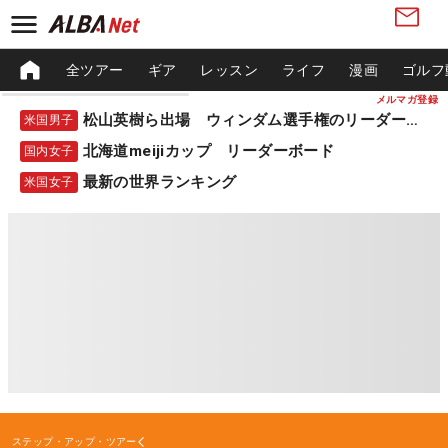
全ツアー
ギア
レッスン
ライフ
漫画
ゴルフ
メルマガ登録
松山英樹ら出場 ウィンダム選手権のリーダーボード
米国男子
北海道meijiカップ リーダーボード
国内女子
最新の世界ランキング
米国女子
ステップ・アップ・ツアー