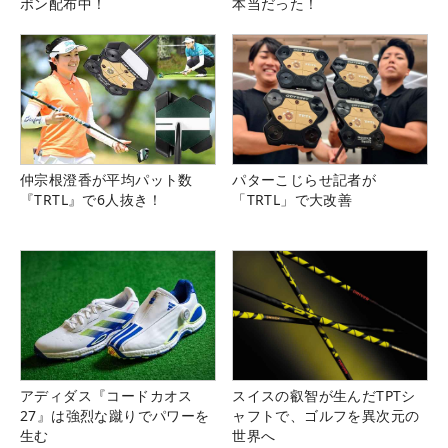
ポン配布中！
本当だった！
仲宗根澄香が平均パット数
パターこじらせ記者が
『TRTL』で6人抜き！
「TRTL」で大改善
アディダス『コードカオス
スイスの叡智が生んだTPTシ
27』は強烈な蹴りでパワーを
ャフトで、ゴルフを異次元の
生む
世界へ