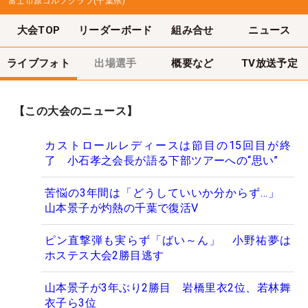
富士市原ゴルフクラブ(千葉県)
大会TOP
リーダーボード
組み合せ
ニュース
ライブフォト
出場選手
概要など
TV放送予定
【この大会のニュース】
カストロールレディースは節目の15回目が終
了 小石孝之会長が語る下部ツアーへの“思い”
苦悩の3年間は「どうしていいか分からず…」
山本景子が灼熱の千葉で復活V
ピン直撃弾も実らず「ばい～ん」 小野祐夢は
ホステス大会2勝目逃す
山本景子が3年ぶり2勝目 岩橋里衣2位、若林舞
衣子ら3位