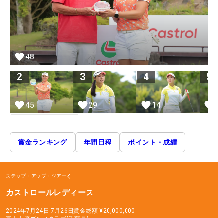
48
2
3
4
5
45
29
14
賞金ランキング
年間日程
ポイント・成績
ステップ・アップ・ツアー
カストロールレディース
2024年7月24日-7月26日
賞金総額
¥20,000,000