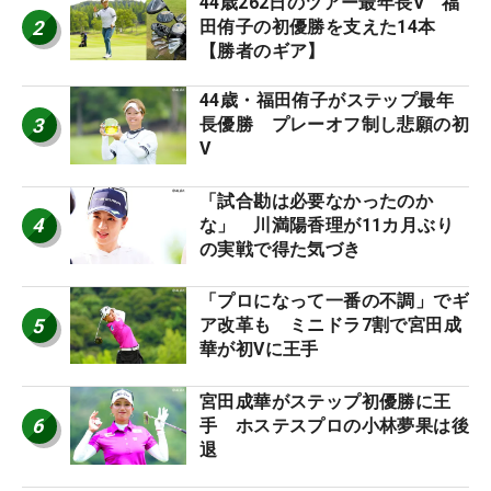
44歳262日のツアー最年長V 福
2
田侑子の初優勝を支えた14本
【勝者のギア】
44歳・福田侑子がステップ最年
3
長優勝 プレーオフ制し悲願の初
V
「試合勘は必要なかったのか
4
な」 川満陽香理が11カ月ぶり
の実戦で得た気づき
「プロになって一番の不調」でギ
5
ア改革も ミニドラ7割で宮田成
華が初Vに王手
宮田成華がステップ初優勝に王
6
手 ホステスプロの小林夢果は後
退