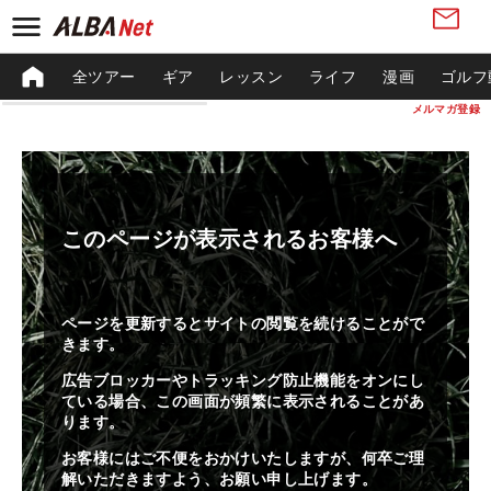
全ツアー
ギア
レッスン
ライフ
漫画
ゴルフ
メルマガ登録
このページが表示されるお客様へ
ページを更新するとサイトの閲覧を続けることがで
きます。
広告ブロッカーやトラッキング防止機能をオンにし
ている場合、この画面が頻繁に表示されることがあ
ります。
お客様にはご不便をおかけいたしますが、何卒ご理
解いただきますよう、お願い申し上げます。