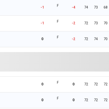
F
-1
-4
74
73
68
F
-1
-2
72
73
70
F
0
-2
72
74
70
F
0
0
72
72
72
F
0
0
72
72
72