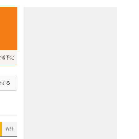
放送予定
新する
合計