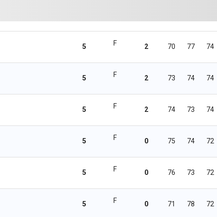
F
5
2
70
77
74
F
5
2
73
74
74
F
5
2
74
73
74
F
5
0
75
74
72
F
5
0
76
73
72
F
5
0
71
78
72