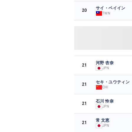
サイ・ペイイン
20
TWN
河野 杏奈
21
JPN
セキ・ユウティン
21
CHI
石川 怜奈
21
JPN
常 文恵
21
JPN