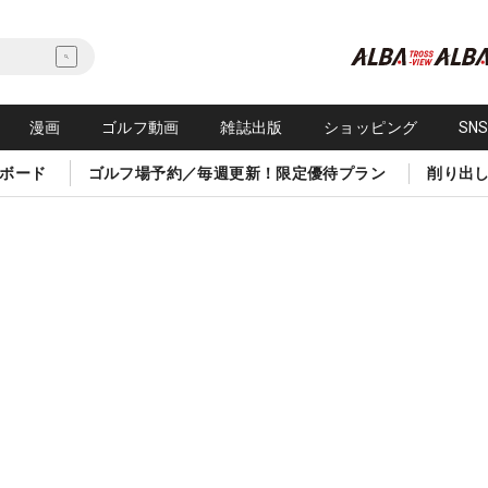
漫画
ゴルフ動画
雑誌出版
ショッピング
SN
ボード
ゴルフ場予約／毎週更新！限定優待プラン
削り出