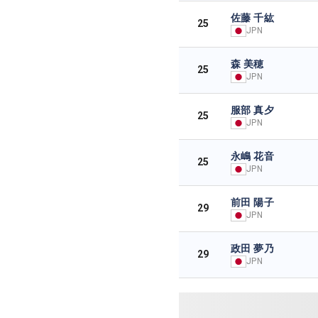
佐藤 千紘
25
JPN
森 美穂
25
JPN
服部 真夕
25
JPN
永嶋 花音
25
JPN
前田 陽子
29
JPN
政田 夢乃
29
JPN