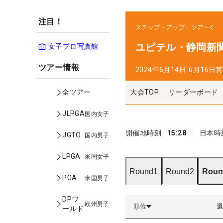
注目！
ステップ・アップ・ツアー
ユピテル・静岡新聞
女子プロ写真館
ツアー情報
2024年6月14日-6月16日
賞
大会TOP
リーダーボード
全ツアー
JLPGA
国内女子
開催地時刻
15:28
日本時
JGTO
国内男子
LPGA
米国女子
Round1
Round2
Roun
PGA
米国男子
DPワ
欧州男子
順位
ールド