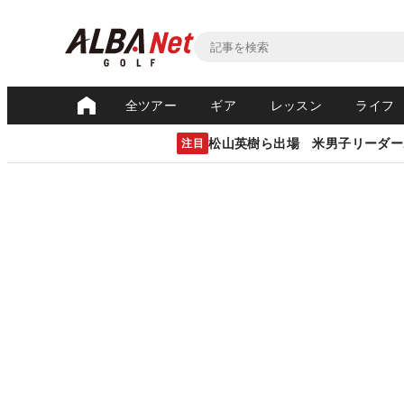
全ツアー
ギア
レッスン
ライフ
松山英樹ら出場 米男子リーダー
注目