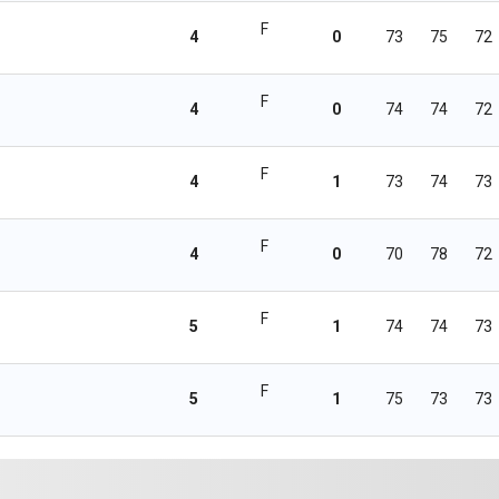
F
4
0
73
75
72
F
4
0
74
74
72
F
4
1
73
74
73
F
4
0
70
78
72
F
5
1
74
74
73
F
5
1
75
73
73