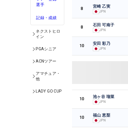
選手
宮崎 乙実
8
JPN
記録・成績
石田 可南子
8
JPN
ネクストヒロ
イン
安田 彩乃
10
JPN
PGAシニア
ACNツアー
アマチュア・
他
LADY GO CUP
池ヶ谷 瑠菜
10
JPN
福山 恵梨
10
JPN