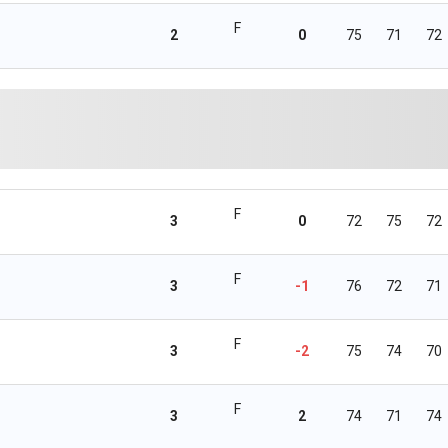
F
2
0
75
71
72
F
3
0
72
75
72
F
3
-1
76
72
71
F
3
-2
75
74
70
F
3
2
74
71
74