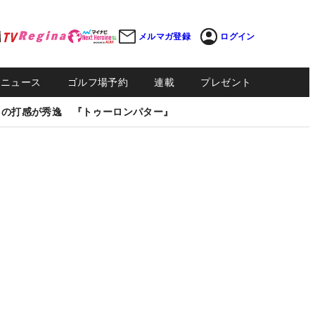
メルマガ登録
ログイン
Sニュース
ゴルフ場予約
連載
プレゼント
しの打感が秀逸 『トゥーロンパター』