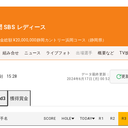
 SBS レディース
金総額
¥20,000,000
静岡カントリー浜岡コース（静岡県）
組み合せ
ニュース
ライブフォト
出場選手
概要など
TV
データ最終更新：
刻
15:28
更
2024年6月17日 (月) 00:52
d3
獲得賞金
選手名
SCORE
HOLE
TODAY
R
1
R
2
R
3