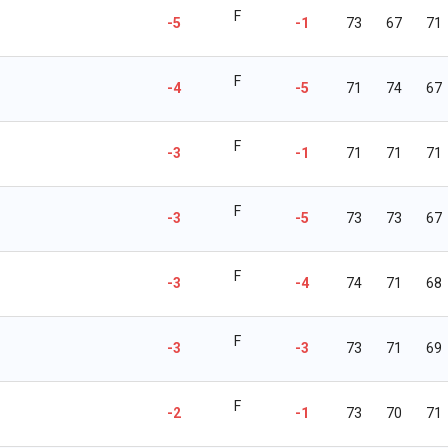
F
-5
-1
73
67
71
F
-4
-5
71
74
67
F
-3
-1
71
71
71
F
-3
-5
73
73
67
F
-3
-4
74
71
68
F
-3
-3
73
71
69
F
-2
-1
73
70
71