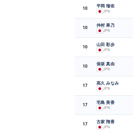
平岡 瑠依
10
JPN
仲村 果乃
10
JPN
山田 彩歩
10
JPN
保坂 真由
10
JPN
髙久 みなみ
17
JPN
宅島 美香
17
JPN
古家 翔香
17
JPN