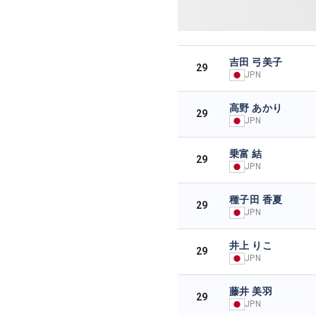
吉田 弓美子
29
JPN
高野 あかり
29
JPN
乗富 結
29
JPN
種子田 香夏
29
JPN
井上 りこ
29
JPN
藤井 美羽
29
JPN