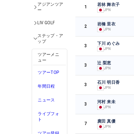
アジアンツア
若林 舞衣子
1
ー
JPN
LIV GOLF
岩橋 里衣
2
JPN
ステップ・ア
ップ
下川 めぐみ
3
JPN
ツアーメニ
ュー
辻 梨恵
3
JPN
ツアーTOP
石川 明日香
3
年間日程
JPN
ニュース
河村 来未
3
JPN
ライブフォ
ト
廣田 真優
7
JPN
ツアー登録