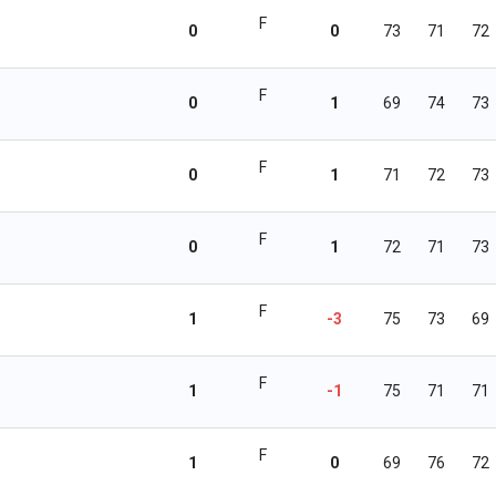
F
0
0
73
71
72
F
0
1
69
74
73
F
0
1
71
72
73
F
0
1
72
71
73
F
1
-3
75
73
69
F
1
-1
75
71
71
F
1
0
69
76
72