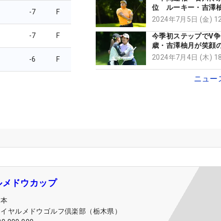
位 ルーキー・吉澤
-7
F
野祐夢が1差追走
2024年7月5日 (金) 
-7
F
今季初ステップでV争
歳・吉澤柚月が笑顔の
点満点」 新規大会
2024年7月4日 (木) 
-6
F
王へ「なれたら最高
ニュー
ルメドウカップ
日本
ロイヤルメドウゴルフ倶楽部（栃木県）