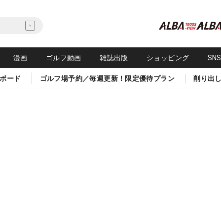
漫画
ゴルフ動画
雑誌出版
ショッピング
SN
ボード
ゴルフ場予約／毎週更新！限定優待プラン
削り出