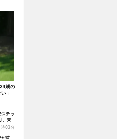
24歳の
たい」
でステッ
月、東浩
す
16時03分
奈が首