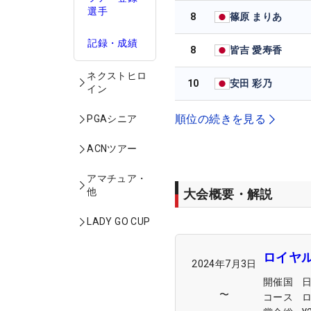
選手
8
篠原 まりあ
記録・成績
8
皆吉 愛寿香
ネクストヒロ
10
安田 彩乃
イン
順位の続きを見る
PGAシニア
ACNツアー
アマチュア・
他
大会概要・解説
LADY GO CUP
ロイヤ
2024年7月3日
開催国
〜
コース