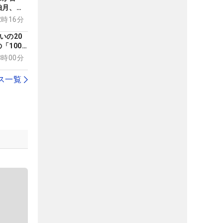
柚月、小
12時16分
いの20
「100
の初代女
18時00分
」
ス一覧