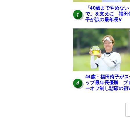
「40歳までやめない
で」を支えに 福田
1
子が涙の最年長V
44歳・福田侑子がス
ップ最年長優勝 プ
4
ーオフ制し悲願の初