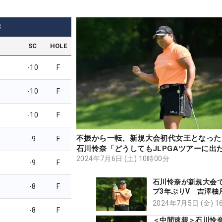
3
SC
HOLE
-10
F
-10
F
-10
F
不振から一転、新規大会初代女王となった
-9
F
石川怜奈「どうしてもJLPGAツアーに出
2024年7月6日 (土) 10時00分
-9
F
石川怜奈が新規大会
-8
F
プ3年ぶりV 吉澤柚
子とのプレーオフ制
2024年7月5日 (金) 
-8
F
＜中間速報＞石川怜