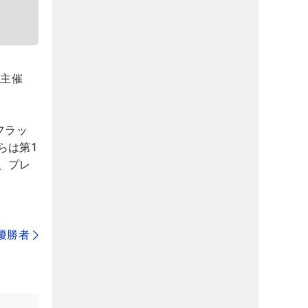
。主催
フラッ
らは第1
、プレ
代優勝者