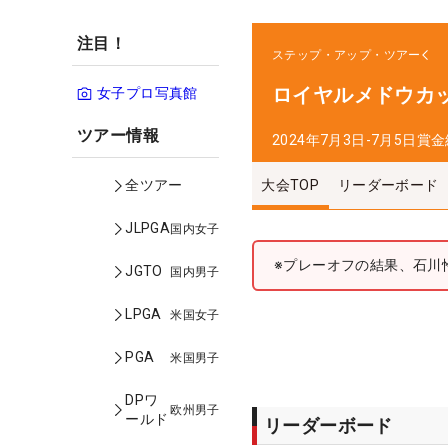
注目！
ステップ・アップ・ツアー
ロイヤルメドウカ
女子プロ写真館
ツアー情報
2024年7月3日-7月5日
賞金
大会TOP
リーダーボード
全ツアー
JLPGA
国内女子
※プレーオフの結果、石川
JGTO
国内男子
LPGA
米国女子
PGA
米国男子
DPワ
欧州男子
ールド
リーダーボード