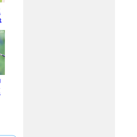
っ
香
戦
初
ス
退