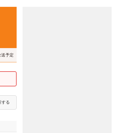
放送予定
新する