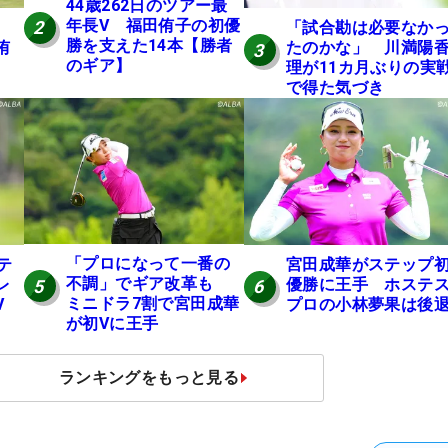
44歳262日のツアー最
年長V 福田侑子の初優
2
「試合勘は必要なか
勝を支えた14本【勝者
侑
たのかな」 川満陽
3
のギア】
理が11カ月ぶりの実
で得た気づき
「プロになって一番の
テ
宮田成華がステップ
不調」でギア改革も
レ
優勝に王手 ホステ
5
6
ミニドラ7割で宮田成華
V
プロの小林夢果は後
が初Vに王手
ランキングをもっと見る