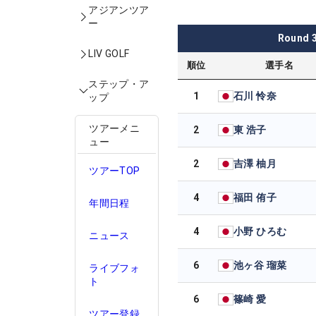
アジアンツア
ー
Round
LIV GOLF
順位
選手名
ステップ・ア
1
石川 怜奈
ップ
ツアーメニ
2
東 浩子
ュー
2
吉澤 柚月
ツアーTOP
4
福田 侑子
年間日程
4
小野 ひろむ
ニュース
6
池ヶ谷 瑠菜
ライブフォ
ト
6
篠崎 愛
ツアー登録