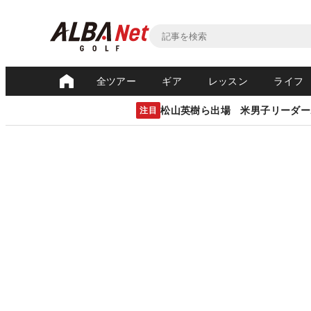
全ツアー
ギア
レッスン
ライフ
松山英樹ら出場 米男子リーダー
注目