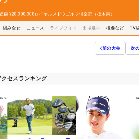
ップ
総額
¥20,000,000
ロイヤルメドウゴルフ倶楽部（栃木県）
組み合せ
ニュース
ライブフォト
出場選手
概要など
TV
前の大会
次
アクセスランキング