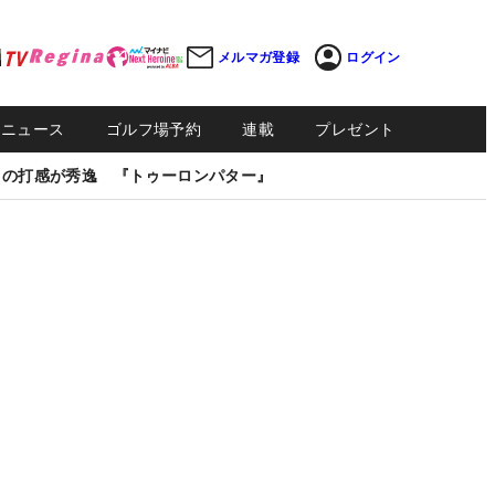
メルマガ登録
ログイン
Sニュース
ゴルフ場予約
連載
プレゼント
しの打感が秀逸 『トゥーロンパター』