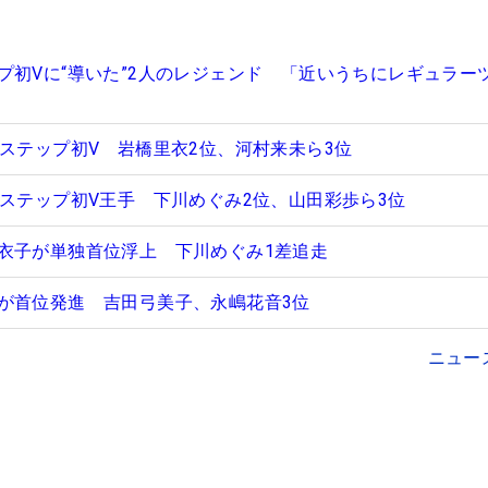
プ初Vに“導いた”2人のレジェンド 「近いうちにレギュラー
がステップ初V 岩橋里衣2位、河村来未ら3位
がステップ初V王手 下川めぐみ2位、山田彩歩ら3位
衣子が単独首位浮上 下川めぐみ1差追走
が首位発進 吉田弓美子、永嶋花音3位
ニュー