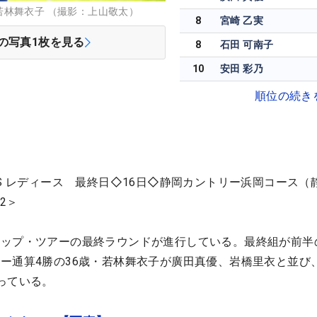
若林舞衣子 （撮影：上山敬太）
8
宮崎 乙実
の写真
1
枚を見る
8
石田 可南子
10
安田 彩乃
順位の続き
BS レディース 最終日◇16日◇静岡カントリー浜岡コース（
2＞
アップ・ツアーの最終ラウンドが進行している。最終組が前半
ー通算4勝の36歳・若林舞衣子が廣田真優、岩橋里衣と並び
っている。