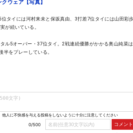
ンクウェア【写真】
差5位タイには河村来未と保坂真由、3打差7位タイには山田彩
乙実が続いている。
タル5オーバー・37位タイ。2戦連続優勝がかかる奥山純菜
で後半をプレーしている。