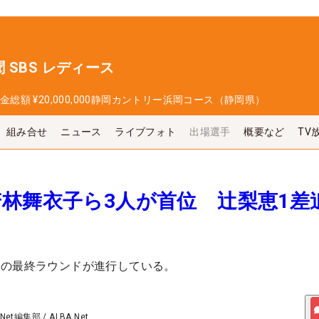
 SBS レディース
金総額
¥20,000,000
静岡カントリー浜岡コース（静岡県）
組み合せ
ニュース
ライブフォト
出場選手
概要など
TV
林舞衣子ら3人が首位 辻梨恵1差
ーの最終ラウンドが進行している。
 Net編集部
/
ALBA Net