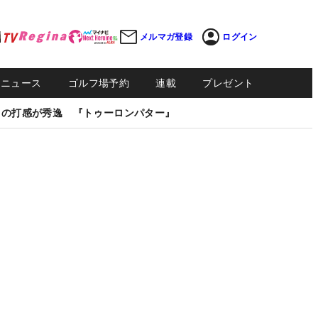
メルマガ登録
ログイン
Sニュース
ゴルフ場予約
連載
プレゼント
しの打感が秀逸 『トゥーロンパター』