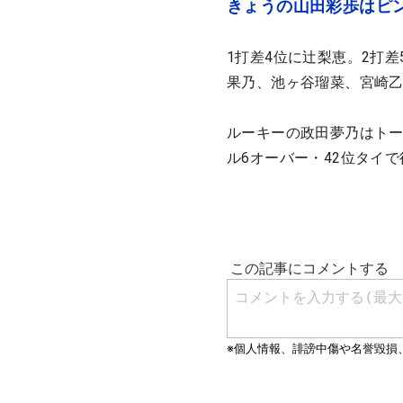
きょうの山田彩歩はピ
1打差4位に辻梨恵。2打
果乃、池ヶ谷瑠菜、宮崎
ルーキーの政田夢乃はトー
ル6オーバー・42位タイ