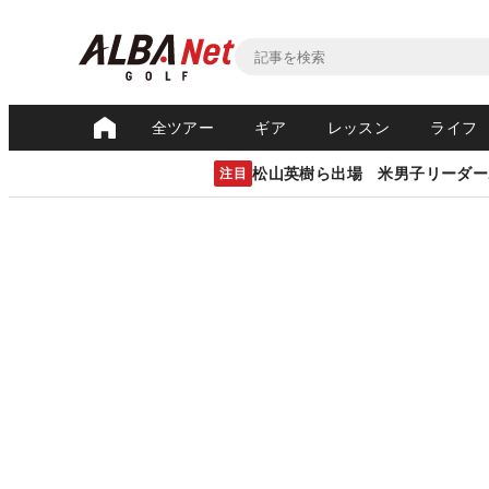
全ツアー
ギア
レッスン
ライフ
松山英樹ら出場 米男子リーダー
注目