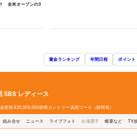
？ 全米オープンの3
賞金ランキング
年間日程
ポイント
 SBS レディース
金総額
¥20,000,000
静岡カントリー浜岡コース（静岡県）
組み合せ
ニュース
ライブフォト
出場選手
概要など
TV