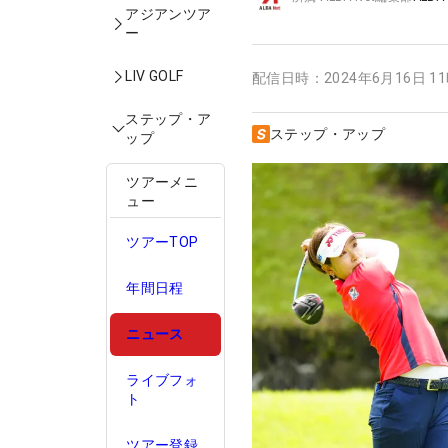
アジアンツア
ー
LIV GOLF
配信日時：
2024年6月16日 1
ステップ・ア
ステップ・アップ
ップ
ツアーメニ
ュー
ツアーTOP
年間日程
ニュース
ライブフォ
ト
ツアー登録