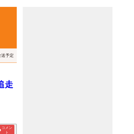
放送予定
追走
コメン
ト