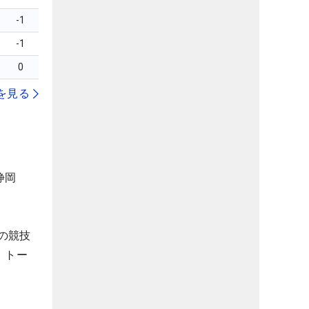
-1
-1
0
を見る
静岡
の競技
、トー