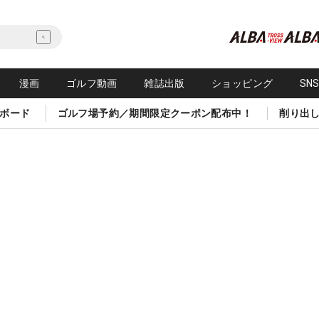
漫画
ゴルフ動画
雑誌出版
ショッピング
SN
ボード
ゴルフ場予約／期間限定クーポン配布中！
削り出