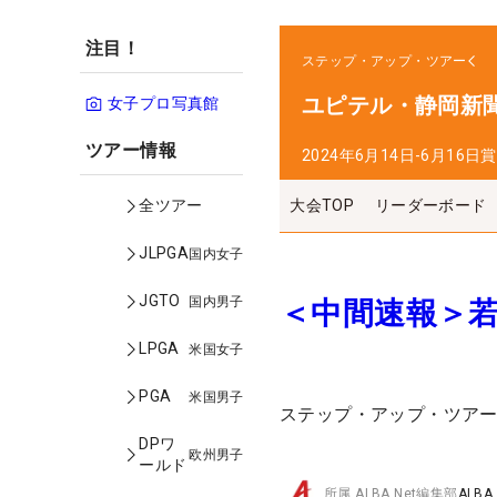
注目！
ステップ・アップ・ツアー
ユピテル・静岡新聞
女子プロ写真館
ツアー情報
2024年6月14日-6月16日
賞
大会TOP
リーダーボード
全ツアー
JLPGA
国内女子
JGTO
国内男子
＜中間速報＞若
LPGA
米国女子
PGA
米国男子
ステップ・アップ・ツア
DPワ
欧州男子
ールド
所属
ALBA Net編集部
ALBA