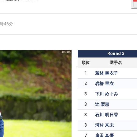
1時46分
Round
3
順位
選手名
1
若林 舞衣子
2
岩橋 里衣
3
下川 めぐみ
3
辻 梨恵
3
石川 明日香
3
河村 来未
7
廣田 真優