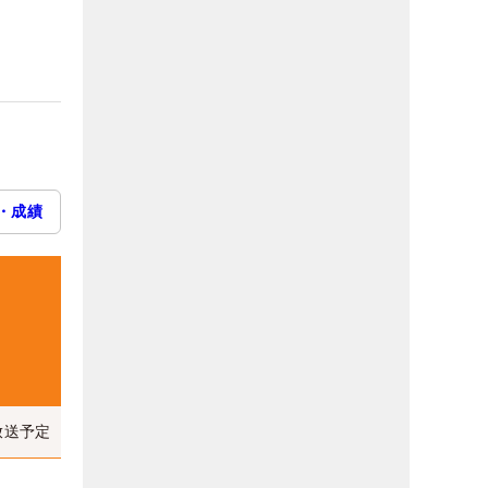
・成績
放送予定