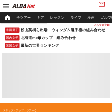
全ツアー
ギア
レッスン
ライフ
漫画
ゴルフ
メルマガ登録
松山英樹ら出場 ウィンダム選手権の組み合わせ
米国男子
北海道meijiカップ 組み合わせ
国内女子
最新の世界ランキング
米国女子
ステップ・アップ・ツアー