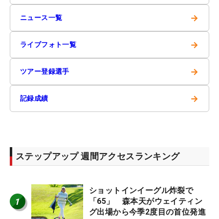
→
ニュース一覧
→
ライブフォト一覧
→
ツアー登録選手
→
記録成績
ステップアップ 週間アクセスランキング
ショットインイーグル炸裂で
1
「65」 森本天がウェイティン
グ出場から今季2度目の首位発進