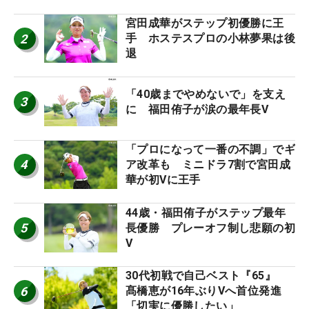
宮田成華がステップ初優勝に王
2
手 ホステスプロの小林夢果は後
退
「40歳までやめないで」を支え
3
に 福田侑子が涙の最年長V
「プロになって一番の不調」でギ
4
ア改革も ミニドラ7割で宮田成
華が初Vに王手
44歳・福田侑子がステップ最年
5
長優勝 プレーオフ制し悲願の初
V
30代初戦で自己ベスト『65』
6
髙橋恵が16年ぶりVへ首位発進
「切実に優勝したい」