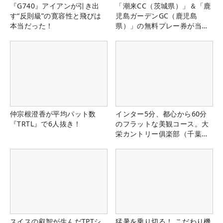
『G740』アイアンが引き出
「潮来CC（茨城県）」＆「鹿
す“反則級”の寛容性と飛びは
児島ガーデンGC（鹿児島
本当だった！
県）」の無料プレー券が当た
る！！
仲宗根澄香が平均パット数
インター5分、都心から60分
『TRTL』で6人抜き！
のフラットな美観コース。大
栄カントリー俱楽部（千葉
県）
スイスの叡智が生んだTPTシ
猛暑を乗り切る！ こだわり機