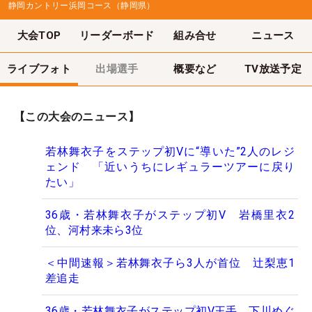
静岡カントリー浜岡コース（静岡県）
大会TOP
リーダーボード
組み合せ
ニュース
ライブフォト
出場選手
概要など
TV放送予定
【この大会のニュース】
若林舞衣子をステップ初Vに“導いた”2人のレジ
ェンド 「近いうちにレギュラーツアーに戻り
たい」
36歳・若林舞衣子がステップ初V 岩橋里衣2
位、河村来未ら3位
＜中間速報＞若林舞衣子ら3人が首位 辻梨恵1
差追走
36歳・若林舞衣子がステップ初V王手 下川めぐ