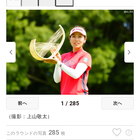
1
/
285
前へ
次へ
（撮影：上山敬太）
285
このラウンドの写真
枚