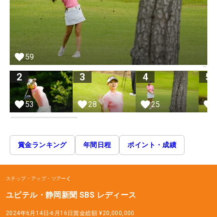
59
2
3
4
5
28
53
25
賞金ランキング
年間日程
ポイント・成績
ステップ・アップ・ツアー
ユピテル・静岡新聞 SBS レディース
2024年6月14日-6月16日
賞金総額
¥20,000,000