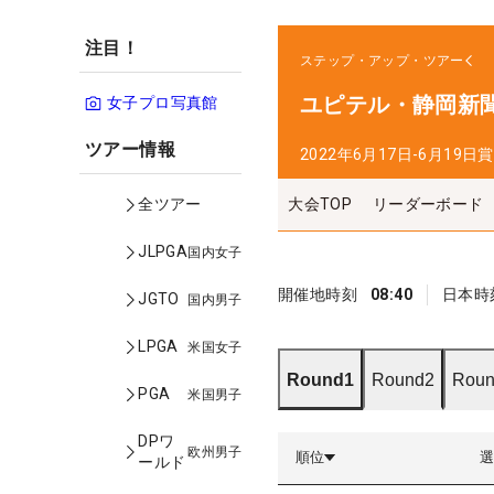
注目！
ステップ・アップ・ツアー
ユピテル・静岡新聞
女子プロ写真館
ツアー情報
2022年6月17日-6月19日
賞
大会TOP
リーダーボード
全ツアー
JLPGA
国内女子
開催地時刻
08:40
日本時
JGTO
国内男子
LPGA
米国女子
Round1
Round2
Roun
PGA
米国男子
DPワ
欧州男子
順位
ールド