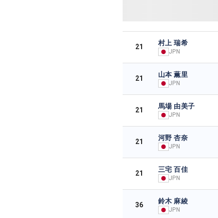
村上 瑞希
21
JPN
山本 薫里
21
JPN
馬場 由美子
21
JPN
河野 杏奈
21
JPN
三宅 百佳
21
JPN
鈴木 麻綾
36
JPN