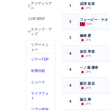
アジアンツア
成澤 祐美
1
ー
JPN
LIV GOLF
フェービー・ヤオ
2
TWN
ステップ・ア
ップ
篠崎 愛
2
JPN
ツアーメニ
ュー
泉田 琴菜
4
JPN
ツアーTOP
一ノ瀬 優希
4
年間日程
JPN
ニュース
薮田 梨花
4
JPN
ライブフォ
ト
脇元 華
4
JPN
ツアー登録