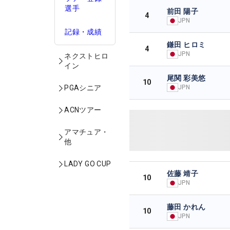
選手
前田 陽子
4
JPN
記録・成績
鎌田 ヒロミ
4
JPN
ネクストヒロ
イン
尾関 彩美悠
10
JPN
PGAシニア
ACNツアー
アマチュア・
他
LADY GO CUP
佐藤 靖子
10
JPN
藤田 かれん
10
JPN