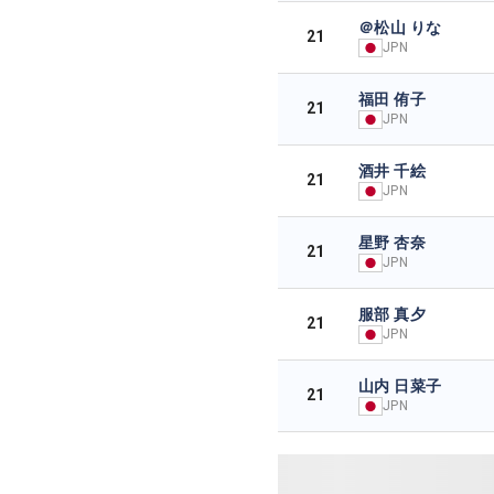
＠松山 りな
21
JPN
福田 侑子
21
JPN
酒井 千絵
21
JPN
星野 杏奈
21
JPN
服部 真夕
21
JPN
山内 日菜子
21
JPN