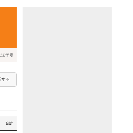
放送予定
新する
合計