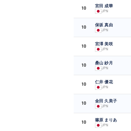
宮田 成華
10
JPN
保坂 真由
10
JPN
宮澤 美咲
10
JPN
桑山 紗月
10
JPN
仁井 優花
10
JPN
金田 久美子
10
JPN
篠原 まりあ
10
JPN