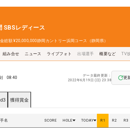
 SBSレディース
金総額
¥20,000,000
静岡カントリー浜岡コース（静岡県）
組み合せ
ニュース
ライブフォト
出場選手
概要など
TV
データ最終更新：
刻
08:40
更
2022年6月19日 (日) 23:38
d3
獲得賞金
選手名
SCORE
HOLE
TODAY
R
1
R
2
R
3