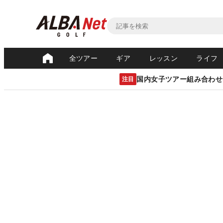
全ツアー
ギア
レッスン
ライフ
国内女子ツアー組み合わせ
注目