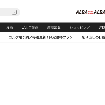
漫画
ゴルフ動画
雑誌出版
ショッピング
SN
ゴルフ場予約／毎週更新！限定優待プラン
削り出しの打