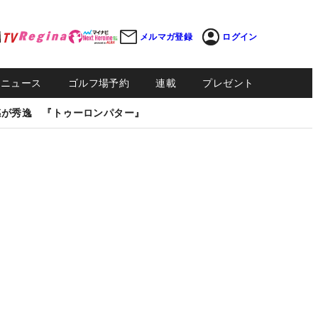
メルマガ登録
ログイン
Sニュース
ゴルフ場予約
連載
プレゼント
感が秀逸 『トゥーロンパター』