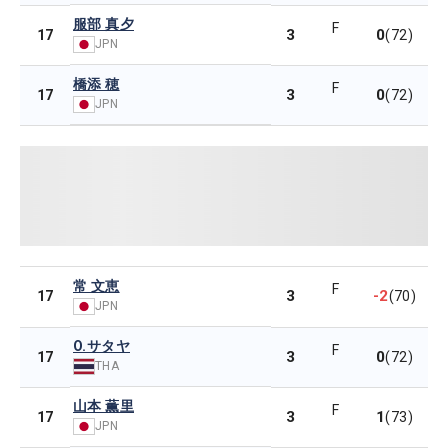
服部 真夕
F
3
0
17
(72)
JPN
橋添 穂
F
3
0
17
(72)
JPN
常 文恵
F
3
-2
17
(70)
JPN
O.サタヤ
F
3
0
17
(72)
THA
山本 薫里
F
3
1
17
(73)
JPN