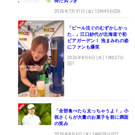
得た気づき
2026年7月31日 (金) 12時45分
6
「ビール注ぐのむずかしかっ
た…」江口紗代が北海道で初
ビアガーデン！ 泡まみれの姿
にファンも爆笑
2026年8月6日 (木) 13時27分
1
「全部食べたら太っちゃうよ！」小
祝さくらが大量のお菓子を前に満面
の笑み
2026年8月6日 (木) 14時09分
7