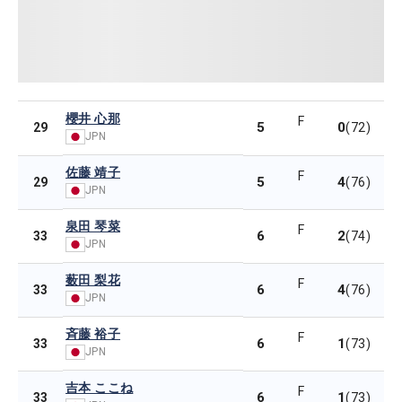
櫻井 心那
F
5
0
29
(72)
JPN
佐藤 靖子
F
5
4
29
(76)
JPN
泉田 琴菜
F
6
2
33
(74)
JPN
薮田 梨花
F
6
4
33
(76)
JPN
斉藤 裕子
F
6
1
33
(73)
JPN
吉本 ここね
F
6
1
33
(73)