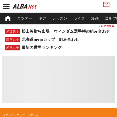
全ツアー
ギア
レッスン
ライフ
漫画
ゴルフ
メルマガ登録
松山英樹ら出場 ウィンダム選手権の組み合わせ
米国男子
北海道meijiカップ 組み合わせ
国内女子
最新の世界ランキング
米国女子
ステップ・アップ・ツアー