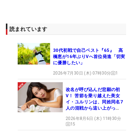
読まれています
30代初戦で自己ベスト『65』 髙
橋恵が16年ぶりVへ首位発進「切実
に優勝したい」
2026年7月30日 (木) 07時30分
1
改名が呼び込んだ悲願の初
V！ 苦節を乗り越えた美女
イ・ユルリンは、同姓同名7
人の混戦から這い上がっ
た“新星ヒロイン”
2026年8月6日 (木) 11時30分
15