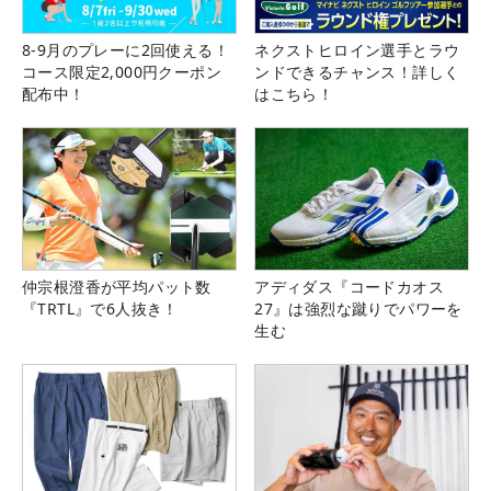
8-9月のプレーに2回使える！
ネクストヒロイン選手とラウ
コース限定2,000円クーポン
ンドできるチャンス！詳しく
配布中！
はこちら！
仲宗根澄香が平均パット数
アディダス『コードカオス
『TRTL』で6人抜き！
27』は強烈な蹴りでパワーを
生む