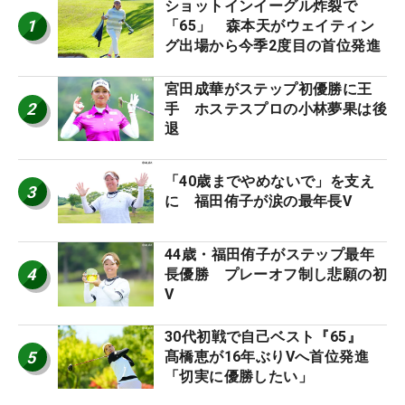
ショットインイーグル炸裂で
1
「65」 森本天がウェイティン
グ出場から今季2度目の首位発進
宮田成華がステップ初優勝に王
2
手 ホステスプロの小林夢果は後
退
「40歳までやめないで」を支え
3
に 福田侑子が涙の最年長V
44歳・福田侑子がステップ最年
4
長優勝 プレーオフ制し悲願の初
V
30代初戦で自己ベスト『65』
5
髙橋恵が16年ぶりVへ首位発進
「切実に優勝したい」