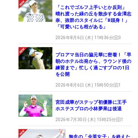
「これでゴルフ上手いとか反則」
晴れ渡った緑の丘を散歩する金澤志
奈、抜群のスタイルに「8頭身！」
「可愛いにも程がある」
2026年8月6日 (木) 11時36分
3
プロアマ当日の脇元華に密着！「早
朝のホテル出発から、ラウンド後の
練習まで」忙しく過ごすプロの1日
を公開
2026年8月6日 (木) 15時50分
1
宮田成華がステップ初優勝に王手
ホステスプロの小林夢果は後退
2026年7月30日 (木) 15時25分
1
無念の「全英女子」を終えた