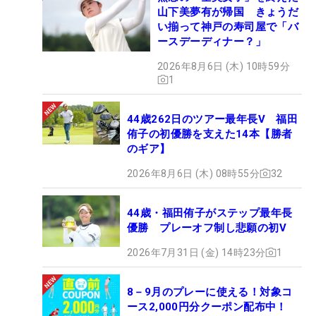
山下美夢有が帰国 きょうだ
い揃って神戸の寿司屋で「バ
ースデーディナー？」
2026年8月6日 (木) 10時59分
1
44歳262日のツアー最年長V 福田
侑子の初優勝を支えた14本【勝者
のギア】
2026年8月6日 (木) 08時55分
32
44歳・福田侑子がステップ最年長
優勝 プレーオフ制し悲願の初V
2026年7月31日 (金) 14時23分
1
8－9月のプレーに使える！対象コ
ース2,000円分クーポン配布中！