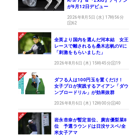
R/5/7』＆『ZXiU』アイアン
が9月12日デビュー
2026年8月5日 (水) 17時56分
62
全英より国内を選んだ河本結 女王
レースで離されるも桑木志帆のVに
「刺激をもらいました」
2026年8月6日 (木) 15時45分
19
ダフる人は100円玉を置くだけ！
女子プロが実践するアイアン「ダウ
ンブロードリル」が効果抜群
2026年8月6日 (木) 12時00分
40
岩永杏奈が暫定首位、廣吉優梨菜8
位 予選ラウンドは日没サスペ/全
米女子アマ