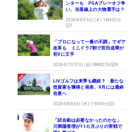
ンターも PGAプレーオフ争
い、当落線上の大物選手は？
2026年8月6日 (木) 14時02分
1
「プロになって一番の不調」でギア
改革も ミニドラ7割で宮田成華が
初Vに王手
2026年7月31日 (金) 08時27分
9
LIVゴルフは来季も継続？ 新たな
投資家を獲得と発表、9月には最終
合意へ
2026年8月6日 (木) 11時00分
1
「試合勘は必要なかったのかな」
川満陽香理が11カ月ぶりの実戦で