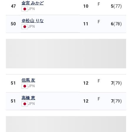
金宮 みかど
F
10
5
47
(77)
JPN
＠松山 りな
F
11
6
50
(78)
JPN
但馬 友
F
12
7
51
(79)
JPN
高橋 恵
F
12
7
51
(79)
JPN