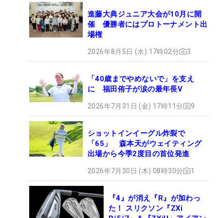
進藤大典ジュニア大会が10月に開
催 優勝者にはプロトーナメント出
場権
2026年8月5日 (水) 17時02分
3
「40歳までやめないで」を支え
に 福田侑子が涙の最年長V
2026年7月31日 (金) 17時11分
9
ショットインイーグル炸裂で
「65」 森本天がウェイティング
出場から今季2度目の首位発進
2026年7月30日 (木) 08時30分
1
『4』が消え『R』が加わっ
た！ スリクソン『ZXi