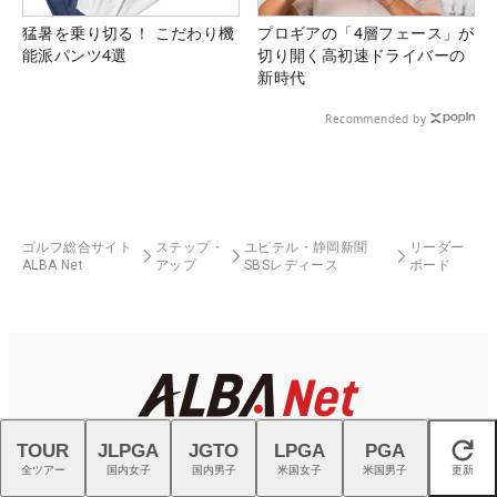
猛暑を乗り切る！ こだわり機
プロギアの「4層フェース」が
能派パンツ4選
切り開く高初速ドライバーの
新時代
Recommended by
ゴルフ総合サイト
ステップ・
ユピテル・静岡新聞
リーダー
ALBA Net
アップ
SBSレディース
ボード
TOUR
JLPGA
JGTO
LPGA
PGA
閉じる
全ツアー
国内女子
国内男子
米国女子
米国男子
更新