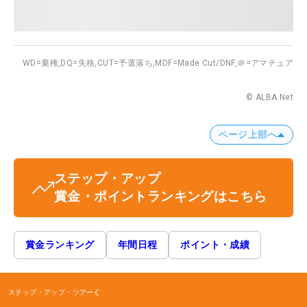
WD=棄権,
DQ=失格,
CUT=予選落ち,
MDF=Made Cut/DNF,
＠=アマチュア
© ALBA Net
ページ上部へ
ステップ・アップ
賞金・ポイントランキングはこちら
賞金ランキング
年間日程
ポイント・成績
ステップ・アップ・ツアー