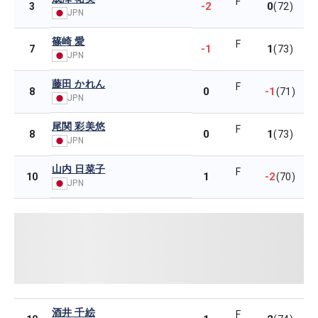
F
-2
0
3
(72)
JPN
篠崎 愛
F
-1
1
7
(73)
JPN
藤田 かれん
F
0
-1
8
(71)
JPN
尾関 彩美悠
F
0
1
8
(73)
JPN
山内 日菜子
F
1
-2
10
(70)
JPN
酒井 千絵
F