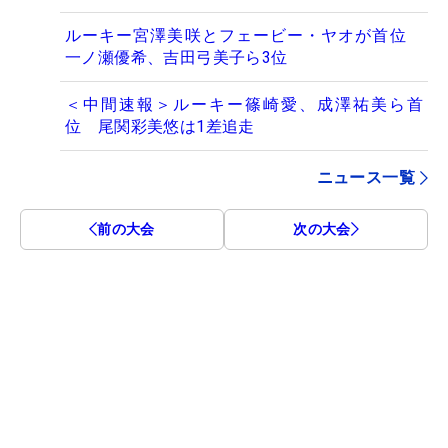
ルーキー宮澤美咲とフェービー・ヤオが首位
一ノ瀬優希、吉田弓美子ら3位
＜中間速報＞ルーキー篠崎愛、成澤祐美ら首
位 尾関彩美悠は1差追走
ニュース一覧
前の大会
次の大会