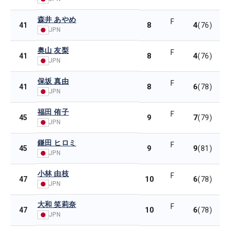
森井 あやめ
F
8
4
41
(76)
JPN
奥山 友梨
F
8
4
41
(76)
JPN
保坂 真由
F
8
6
41
(78)
JPN
福田 侑子
F
9
7
45
(79)
JPN
鎌田 ヒロミ
F
9
9
45
(81)
JPN
小林 由枝
F
10
6
47
(78)
JPN
大和 笑莉奈
F
10
6
47
(78)
JPN