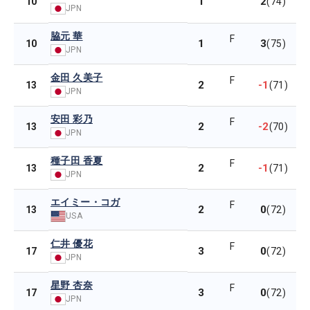
1
2
10
(74)
JPN
脇元 華
F
1
3
10
(75)
JPN
金田 久美子
F
2
-1
13
(71)
JPN
安田 彩乃
F
2
-2
13
(70)
JPN
種子田 香夏
F
2
-1
13
(71)
JPN
エイミー・コガ
F
2
0
13
(72)
USA
仁井 優花
F
3
0
17
(72)
JPN
星野 杏奈
F
3
0
17
(72)
JPN