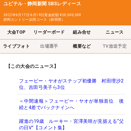
ユピテル・静岡新聞 SBSレディース
2022年6月17日-6月19日
賞金総額
¥20,000,000
静岡カントリー浜岡コース（静岡県）
大会TOP
リーダーボード
組み合せ
ニュース
ライブフォト
出場選手
概要など
TV放送予定
【この大会のニュース】
フェービー・ヤオがステップ初優勝 村田理沙2
位、吉田弓美子ら3位
＜中間速報＞フェービー・ヤオが単独首位 後
続と4差でバックナインへ
躍進の19歳 ルーキー・宮澤美咲が見据える“父
の日V”【コメント集】