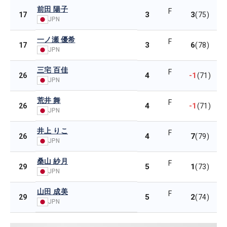
前田 陽子
F
3
3
17
(75)
JPN
一ノ瀬 優希
F
3
6
17
(78)
JPN
三宅 百佳
F
4
-1
26
(71)
JPN
荒井 舞
F
4
-1
26
(71)
JPN
井上 りこ
F
4
7
26
(79)
JPN
桑山 紗月
F
5
1
29
(73)
JPN
山田 成美
F
5
2
29
(74)
JPN