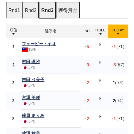
Rnd1
Rnd2
Rnd3
獲得賞金
順位
HOLE
TODAY
選手名
SC
フェービー・ヤオ
F
-5
-1
1
(71)
TWN
村田 理沙
F
-3
-5
2
(67)
JPN
吉田 弓美子
F
-2
1
3
(73)
JPN
宮澤 美咲
F
-2
2
3
(74)
JPN
篠原 まりあ
F
-2
-1
3
(71)
JPN
成澤 祐美