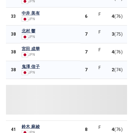
JPN
中井 美有
F
6
4
33
(76)
JPN
北村 響
F
7
3
38
(75)
JPN
宮田 成華
F
7
4
38
(76)
JPN
鬼澤 信子
F
7
2
38
(74)
JPN
鈴木 麻綾
F
8
4
41
(76)
JPN