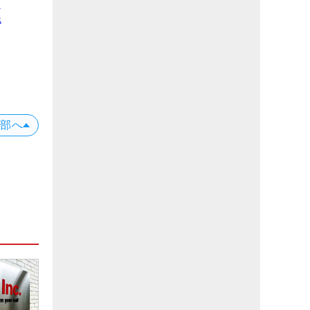
ス
退
上部へ