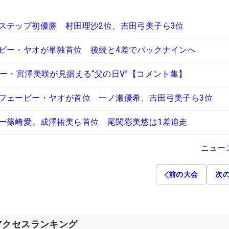
ステップ初優勝 村田理沙2位、吉田弓美子ら3位
ビー・ヤオが単独首位 後続と4差でバックナインへ
キー・宮澤美咲が見据える“父の日V”【コメント集】
フェービー・ヤオが首位 一ノ瀬優希、吉田弓美子ら3位
ー篠崎愛、成澤祐美ら首位 尾関彩美悠は1差追走
ニュー
前の大会
次
アクセスランキング