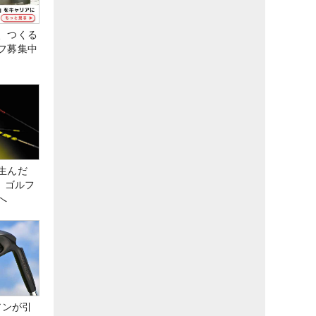
、つくる
フ募集中
生んだ
、ゴルフ
へ
アンが引