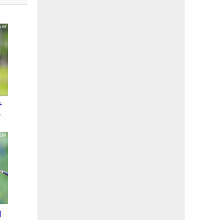
テ
レ
初