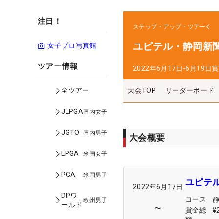
注目！
ステップ・アップ・ツアー
ユピテル・静岡新聞
女子プロ写真館
ツアー情報
2022年6月17日-6月19日
賞
大会TOP
リーダーボード
全ツアー
JLPGA
国内女子
JGTO
国内男子
大会概要
LPGA
米国女子
PGA
米国男子
ユピテル
2022年6月17日
DPワ
コース
欧州男子
ールド
〜
賞金総
¥