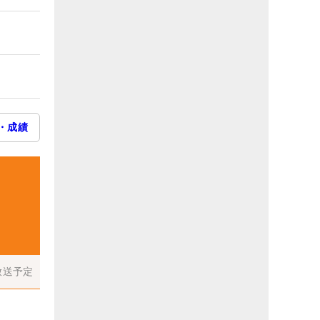
・成績
放送予定