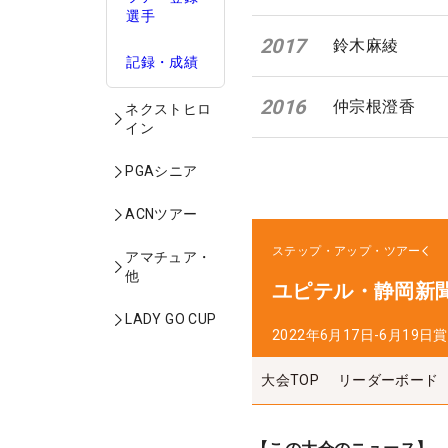
選手
2017
鈴木麻綾
記録・成績
2016
仲宗根澄香
ネクストヒロ
イン
PGAシニア
ACNツアー
ステップ・アップ・ツアー
アマチュア・
他
ユピテル・静岡新聞
LADY GO CUP
2022年6月17日-6月19日
賞
大会TOP
リーダーボード