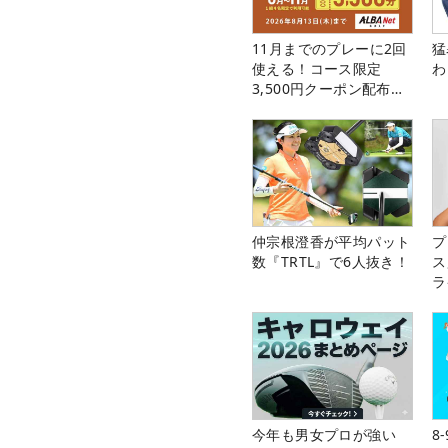
11月までのプレーに2回
猛
使える！コース限定
わ
3,500円クーポン配布
中！
仲宗根澄香が平均パット
プ
数『TRTL』で6人抜き！
ス
ラ
今年も男女プロが強い
8