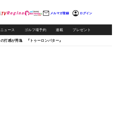
メルマガ登録
ログイン
Sニュース
ゴルフ場予約
連載
プレゼント
しの打感が秀逸 『トゥーロンパター』