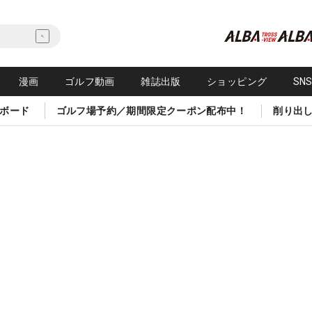
漫画
ゴルフ動画
雑誌出版
ショッピング
SN
ボード
ゴルフ場予約／期間限定クーポン配布中！
削り出