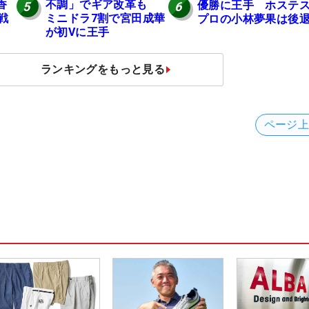
香
不調」でギア改革も
優勝に王手 ホステ
5
6
戦
ミニドラ7割で宮田成華
プロの小林夢果は後
が初Vに王手
ランキングをもっと見る
ページ