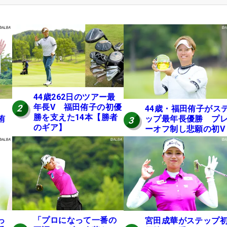
44歳262日のツアー最
年長V 福田侑子の初優
2
44歳・福田侑子がス
勝を支えた14本【勝者
侑
ップ最年長優勝 プ
3
のギア】
ーオフ制し悲願の初V
っ
「プロになって一番の
宮田成華がステップ