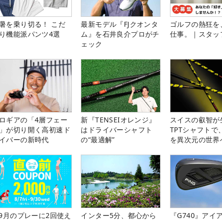
暑を乗り切る！ こだ
最新モデル『FJクオンタ
ゴルフの熱狂を
り機能派パンツ4選
ム』を石井良介プロがチ
仕事。｜スタッ
ェック
ロギアの「4層フェー
新『TENSEIオレンジ』
スイスの叡智が
」が切り開く高初速ド
はドライバーシャフト
TPTシャフトで
イバーの新時代
の“最適解”
を異次元の世界
-9月のプレーに2回使え
インター5分、都心から
『G740』アイ