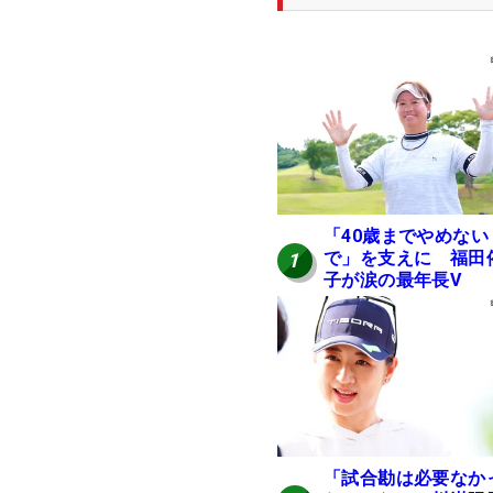
「40歳までやめない
で」を支えに 福田
1
子が涙の最年長V
「試合勘は必要なか