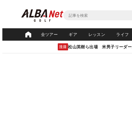
全ツアー
ギア
レッスン
ライフ
松山英樹ら出場 米男子リーダー
注目