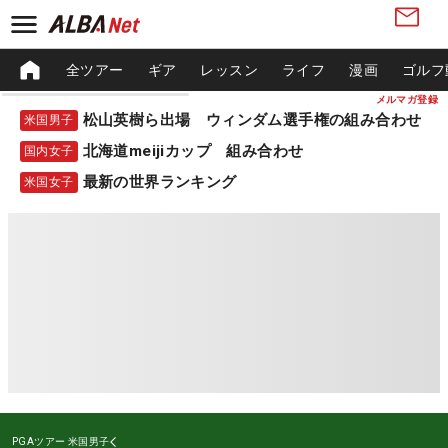
全ツアー
ギア
レッスン
ライフ
漫画
ゴルフ
メルマガ登録
松山英樹ら出場 ウィンダム選手権の組み合わせ
米国男子
北海道meijiカップ 組み合わせ
国内女子
最新の世界ランキング
米国女子
PGAツアー
米国男子