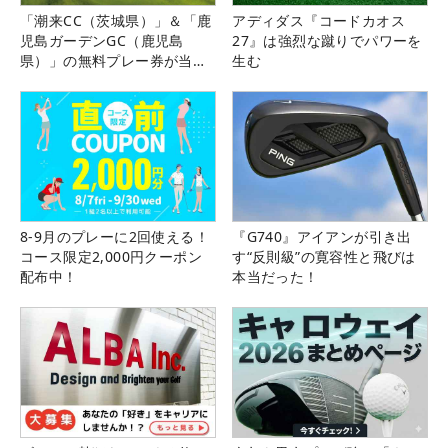
「潮来CC（茨城県）」＆「鹿
アディダス『コードカオス
児島ガーデンGC（鹿児島
27』は強烈な蹴りでパワーを
県）」の無料プレー券が当た
生む
る！！
8-9月のプレーに2回使える！
『G740』アイアンが引き出
コース限定2,000円クーポン
す“反則級”の寛容性と飛びは
配布中！
本当だった！