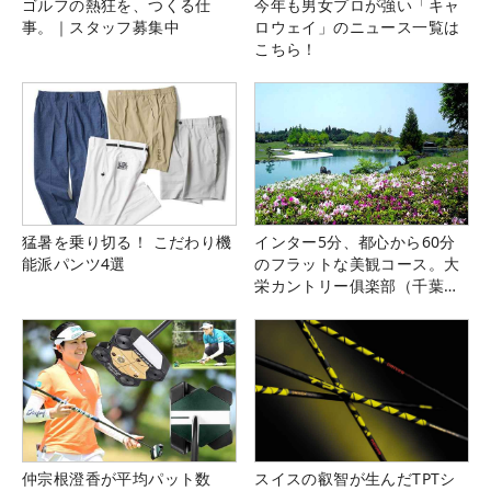
ゴルフの熱狂を、つくる仕
今年も男女プロが強い「キャ
事。｜スタッフ募集中
ロウェイ」のニュース一覧は
こちら！
猛暑を乗り切る！ こだわり機
インター5分、都心から60分
能派パンツ4選
のフラットな美観コース。大
栄カントリー俱楽部（千葉
県）
仲宗根澄香が平均パット数
スイスの叡智が生んだTPTシ