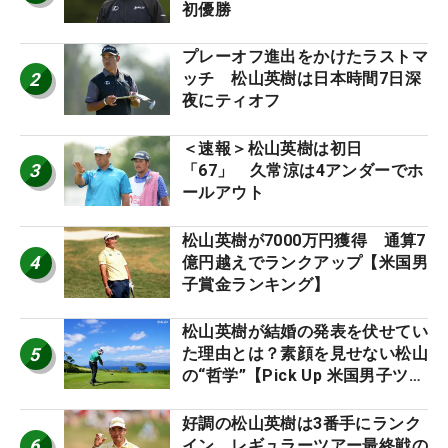
初優勝
プレーオフ進出をかけたラストマ
2
ッチ 松山英樹は日本時間7日深
夜にティオフ
＜速報＞松山英樹は初日
3
「67」 久常涼は4アンダーでホ
ールアウト
松山英樹が7000万円獲得 通算7
4
億円越えでランクアップ【米国男
子賞金ランキング】
松山英樹が結婚の発表を伏せてい
5
た理由とは？素顔を見せない松山
の“哲学”【Pick Up 米国男子ツア
ー十大ニュース】
好調の松山英樹は3番手にランク
6
イン レギュラーツアー最終戦の