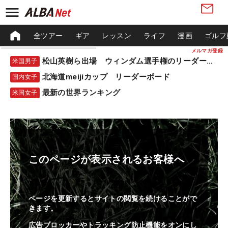
全ツアー
ギア
レッスン
ライフ
漫画
ゴルフ
メルマガ登録
松山英樹ら出場 ウィンダム選手権のリーダーボード
米国男子
北海道meijiカップ リーダーボード
国内女子
最新の世界ランキング
米国女子
このページが表示されるお客様へ
ページを更新するとサイトの閲覧を続けることがで
きます。
広告ブロッカーやトラッキング防止機能をオンにし