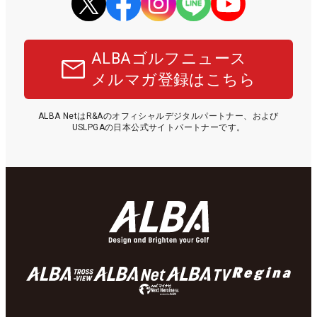
ALBAゴルフニュース
メルマガ登録はこちら
ALBA NetはR&Aのオフィシャルデジタルパートナー、および
USLPGAの日本公式サイトパートナーです。