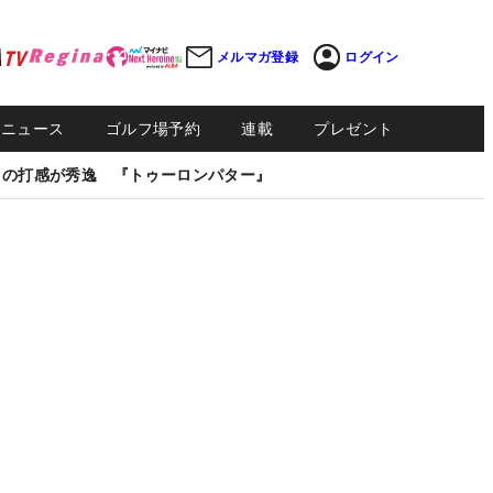
メルマガ登録
ログイン
Sニュース
ゴルフ場予約
連載
プレゼント
しの打感が秀逸 『トゥーロンパター』