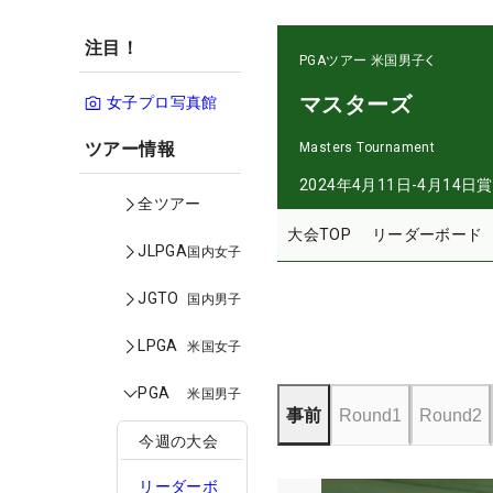
注目！
PGAツアー
米国男子
マスターズ
女子プロ写真館
ツアー情報
Masters Tournament
2024年4月11日-4月14日
賞
全ツアー
大会TOP
リーダーボード
JLPGA
国内女子
JGTO
国内男子
LPGA
米国女子
PGA
米国男子
事前
Round1
Round2
今週の大会
リーダーボ