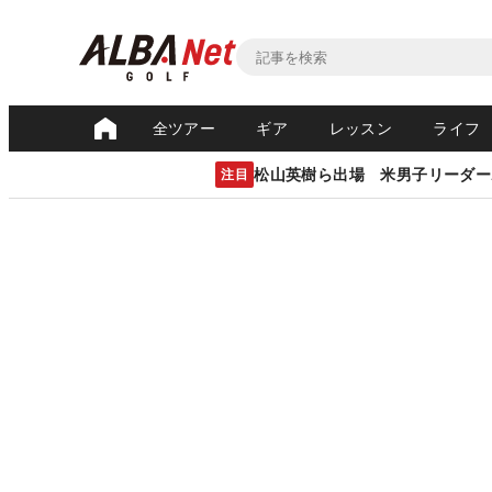
全ツアー
ギア
レッスン
ライフ
松山英樹ら出場 米男子リーダー
注目