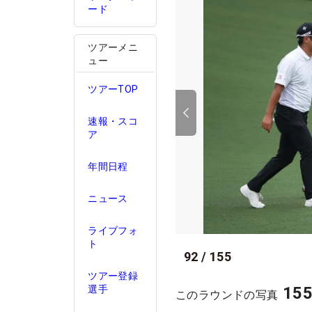
ード
ツアーメニ
ュー
ツアーTOP
速報・スコ
ア
年間日程
ニュース
ライブフォ
ト
92
/
155
ツアー登録
15
選手
このラウンドの写真