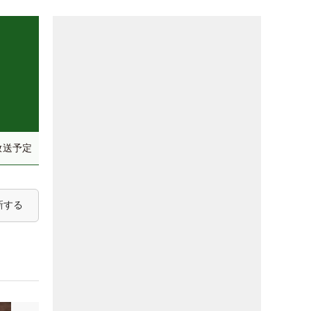
放送予定
新する