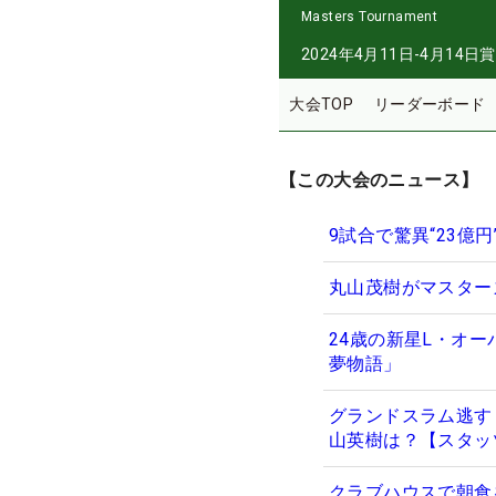
Masters Tournament
2024年4月11日-4月14日
賞
大会TOP
リーダーボード
【この大会のニュース】
9試合で驚異“23億
丸山茂樹がマスター
24歳の新星L・オー
夢物語」
グランドスラム逃す
山英樹は？【スタッ
クラブハウスで朝食