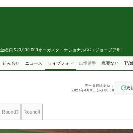
金総額
$20,000,000
オーガスタ・ナショナルGC（ジョージア州）
組み合せ
ニュース
ライブフォト
出場選手
概要など
TV
データ最終更新：
更
2024年4月9日 (火) 00:00
Round3
Round4