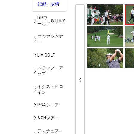
記録・成績
DPワ
欧州男子
ールド
アジアンツア
ー
LIV GOLF
ステップ・ア
ップ
ネクストヒロ
イン
PGAシニア
ACNツアー
アマチュア・