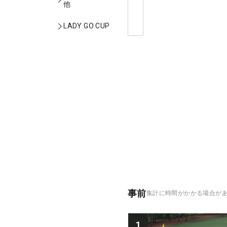
他
LADY GO CUP
事前
集計に時間がかかる場合が
1