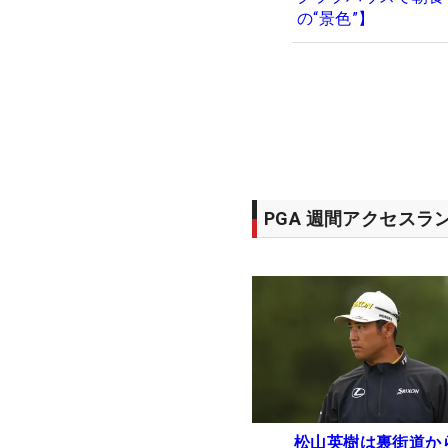
の“景色”】
PGA 週間アクセスラ
松山英樹は裏街道か