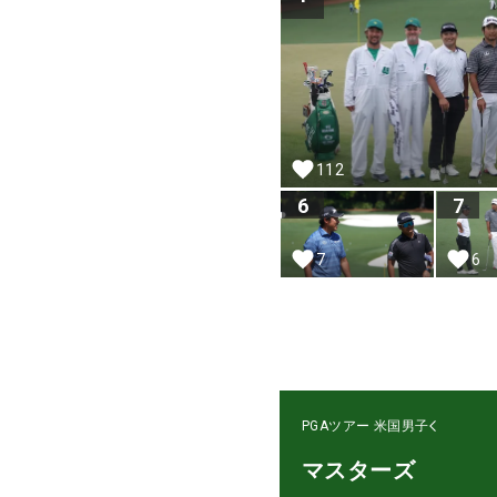
112
6
7
7
6
PGAツアー
米国男子
マスターズ