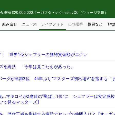
金総額
$20,000,000
オーガスタ・ナショナルGC（ジョージア州）
組み合せ
ニュース
ライブフォト
出場選手
概要など
TV
円”！ 世界1位シェフラーの獲得賞金額がエグい
ズを総括 「今年は見ごたえがあった」
バーグが単独2位 45年ぶり“マスターズ初出場V”を逃すも「
も…マキロイが2度目の“飛ばし1位”に シェフラーは安定感
ツで見るマスターズ】
を 歴代王者も集結する場所でセレブの仲間入り？【オーガ