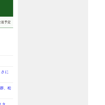
放送予定
まさに
抜群、松
スタ