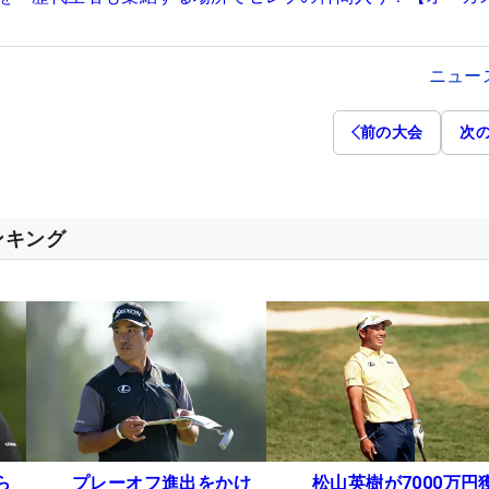
ニュー
前の大会
次
ンキング
ら
プレーオフ進出をかけ
松山英樹が7000万円