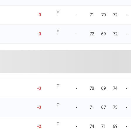
F
-3
-
71
70
72
-
F
-3
-
72
69
72
-
F
-3
-
70
69
74
-
F
-3
-
71
67
75
-
F
-2
-
74
71
69
-