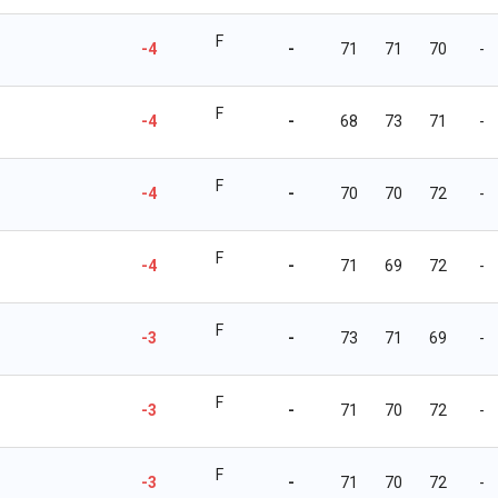
F
-4
-
71
71
70
-
F
-4
-
68
73
71
-
F
-4
-
70
70
72
-
F
-4
-
71
69
72
-
F
-3
-
73
71
69
-
F
-3
-
71
70
72
-
F
-3
-
71
70
72
-