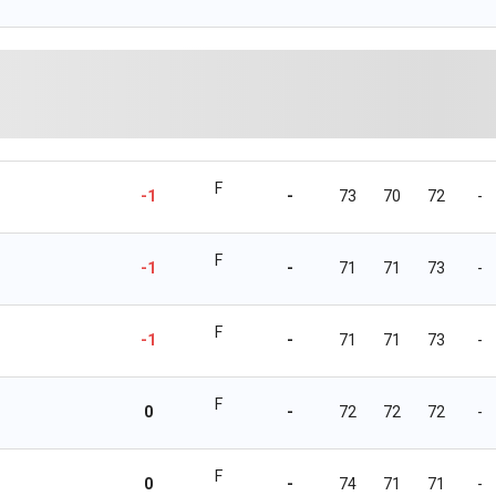
F
-1
-
73
70
72
-
F
-1
-
71
71
73
-
F
-1
-
71
71
73
-
F
0
-
72
72
72
-
F
0
-
74
71
71
-