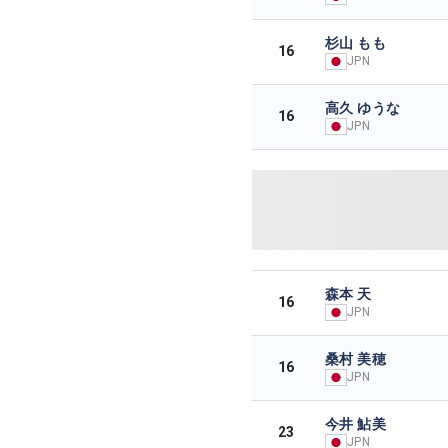
杉山 もも
16
JPN
高久 ゆうな
16
JPN
森本 天
16
JPN
桑村 美穂
16
JPN
今井 鮎美
23
JPN