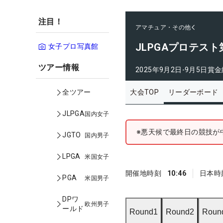
注目！
アマチュア・その他
JLPGAプロテス
女子プロ写真館
ツアー情報
2025年9月2日-9月5日
賞金
大会TOP
リーダーボード
全ツアー
JLPGA
国内女子
※悪天候で最終日の競技が
JGTO
国内男子
LPGA
米国女子
開催地時刻
10:46
日本時
PGA
米国男子
DPワ
欧州男子
ールド
Round1
Round2
Roun