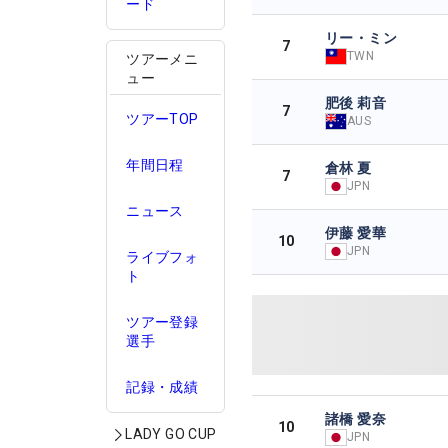
ード
リー・ミン
7
TWN
ツアーメニ
ュー
肥後 莉音
7
ツアーTOP
AUS
年間日程
倉林 夏
7
JPN
ニュース
伊藤 愛華
10
JPN
ライブフォ
ト
ツアー登録
選手
記録・成績
諸橋 愛奈
10
LADY GO CUP
JPN