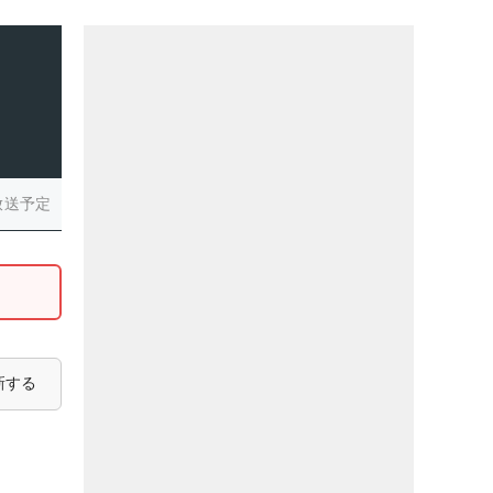
放送予定
新する