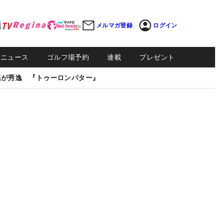
メルマガ登録
ログイン
Sニュース
ゴルフ場予約
連載
プレゼント
感が秀逸 『トゥーロンパター』