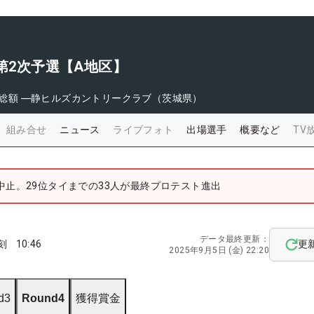
ト第2次予選【A地区】
総額
―
静ヒルズカントリークラブ（茨城県）
組み合せ
ニュース
ライブフォト
出場選手
概要など
TV
中止。29位タイまでの33人が最終プロテスト進出
データ最終更新：
刻
10:46
更
2025年9月5日 (金) 22:20
d3
Round4
獲得賞金