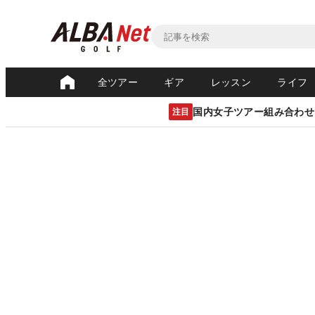
全ツアー
ギア
レッスン
ライフ
国内女子ツアー組み合わせ
注目