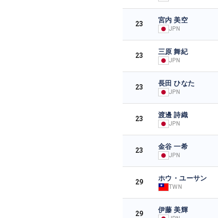
宮内 美空
23
JPN
三原 舞紀
23
JPN
長田 ひなた
23
JPN
渡邊 詩織
23
JPN
金谷 一希
23
JPN
ホウ・ユーサン
29
TWN
伊藤 美輝
29