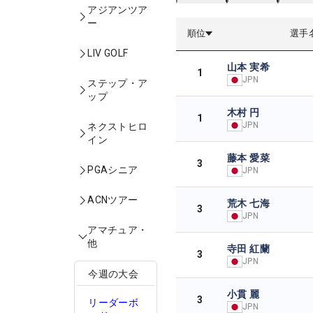
アジアンツア
ー
順位
選手
LIV GOLF
山本 実希
1
JPN
ステップ・ア
ップ
木村 円
1
JPN
ネクストヒロ
イン
藤本 愛菜
3
PGAシニア
JPN
ACNツアー
荒木 七海
3
JPN
アマチュア・
他
寺田 紅蘭
3
JPN
今週の大会
小貫 麗
3
リーダーボ
JPN