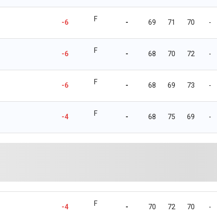
F
-6
-
69
71
70
-
F
-6
-
68
70
72
-
F
-6
-
68
69
73
-
F
-4
-
68
75
69
-
F
-4
-
70
72
70
-