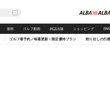
漫画
ゴルフ動画
雑誌出版
ショッピング
SN
ゴルフ場予約／毎週更新！限定優待プラン
削り出しの打