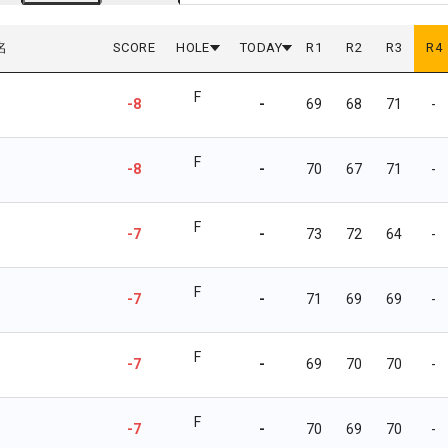
名
SCORE
HOLE
TODAY
R
1
R
2
R
3
R
4
F
-8
-
69
68
71
-
F
-8
-
70
67
71
-
F
-7
-
73
72
64
-
F
-7
-
71
69
69
-
F
-7
-
69
70
70
-
F
-7
-
70
69
70
-