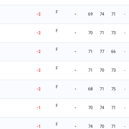
F
-2
-
69
74
71
-
F
-2
-
70
71
73
-
F
-2
-
71
77
66
-
F
-2
-
71
70
73
-
F
-2
-
68
71
75
-
F
-1
-
70
74
71
-
F
-1
-
74
70
71
-