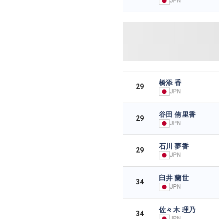
JPN
橋添 香
29
JPN
谷田 侑里香
29
JPN
石川 夢香
29
JPN
臼井 蘭世
34
JPN
佐々木 理乃
34
JPN