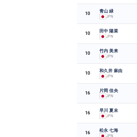
青山 緑
10
JPN
田中 陽菜
10
JPN
竹内 美来
10
JPN
和久井 麻由
10
JPN
片岡 佳央
16
JPN
早川 夏未
16
JPN
松永 七海
16
JPN