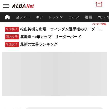
全ツアー
ギア
レッスン
ライフ
漫画
ゴルフ
メルマガ登録
松山英樹ら出場 ウィンダム選手権のリーダーボード
米国男子
北海道meijiカップ リーダーボード
国内女子
最新の世界ランキング
米国女子