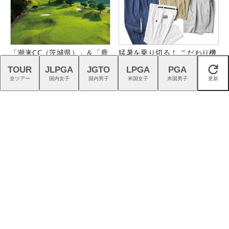
「潮来CC（茨城県）」＆「鹿
猛暑を乗り切る！ こだわり機
児島ガーデンGC（鹿児島
能派パンツ4選
TOUR
JLPGA
JGTO
LPGA
PGA
閉じる
県）」の無料プレー券が当た
全ツアー
国内女子
国内男子
米国女子
米国男子
更新
る！！
『G740』アイアンが引き出
新『TENSEIオレンジ』はドラ
す“反則級”の寛容性と飛びは
イバーシャフトの“最適解”
本当だった！