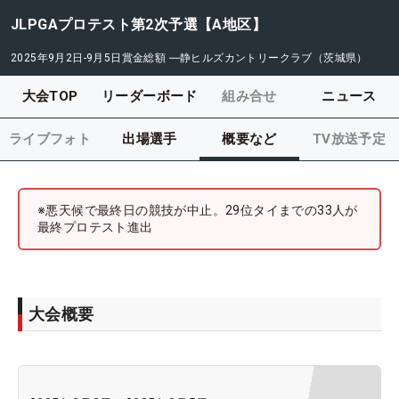
JLPGAプロテスト第2次予選【A地区】
2025年9月2日-9月5日
賞金総額
―
静ヒルズカントリークラブ（茨城県）
大会TOP
リーダーボード
組み合せ
ニュース
ライブフォト
出場選手
概要など
TV放送予定
※悪天候で最終日の競技が中止。29位タイまでの33人が
最終プロテスト進出
大会概要