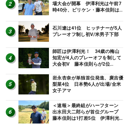
2
場大会が開幕 伊澤利光は午前7
時40分、ビリケン・藤本佳則は
午前9時30分にティオフ【MAIN
STAGE JOYX OPEN】
石川遼は41位 ヒッチナーが5人
3
プレーオフ制し初V/米男子下部
師匠は伊澤利光！ 34歳の梅山
4
知宏が4人のプレーオフを制して
大会初V 藤本佳則らが2位
【MAIN STAGE JOYX OPEN】
岩永杏奈が単独首位発進、廣吉優
5
梨菜4位 日本勢6人が出場/全米
女子アマ
＜速報＞最終組がハーフターン
6
出水田大二郎らが首位グループ
藤本佳則は1打差5位 伊澤利光
は52位タイ【MAIN STAGE