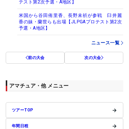
テスト第2次予選・A地区】
米国から谷田侑里香、長野未祈が参戦 臼井麗
香の妹・蘭世らも出場【JLPGAプロテスト第2次
予選・A地区】
ニュース一覧
前の大会
次の大会
アマチュア・他 メニュー
→
ツアーTOP
→
年間日程