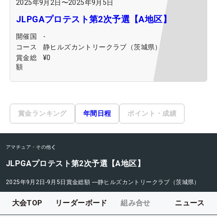
2025年9月2日
〜
2025年9月5日
JLPGAプロテスト第2次予選【A地区】
開催国
-
コース
静ヒルズカントリークラブ（茨城県）
賞金総
¥0
額
賞金ランキング
年間日程
ポイント・成績
アマチュア・その他
JLPGAプロテスト第2次予選【A地区】
2025年9月2日-9月5日
賞金総額
―
静ヒルズカントリークラブ（茨城県）
大会TOP
リーダーボード
組み合せ
ニュース