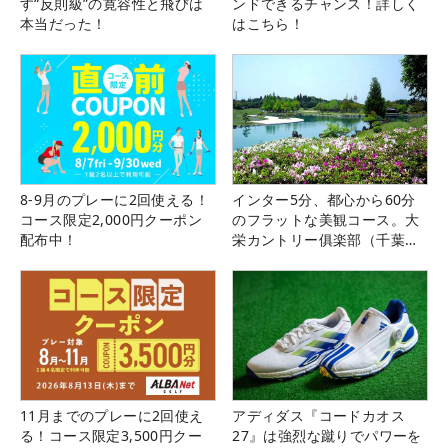
す“反則級”の寛容性と飛びは
ンドできるチャンス！詳しく
本当だった！
はこちら！
8-9月のプレーに2回使える！
インター5分、都心から60分
コース限定2,000円クーポン
のフラットな美観コース。大
配布中！
栄カントリー俱楽部（千葉
県）
11月までのプレーに2回使え
アディダス『コードカオス
る！コース限定3,500円クー
27』は強烈な蹴りでパワーを