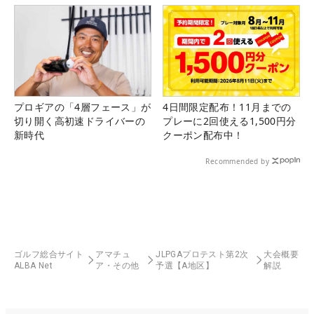
プロギアの「4層フェース」が
4日間限定配布！11月までの
切り開く高初速ドライバーの
プレーに2回使える1,500円分
新時代
クーポン配布中！
Recommended by
ゴルフ総合サイト
アマチュ
JLPGAプロテスト第2次
大会概要
ALBA Net
ア・その他
予選【A地区】
解説