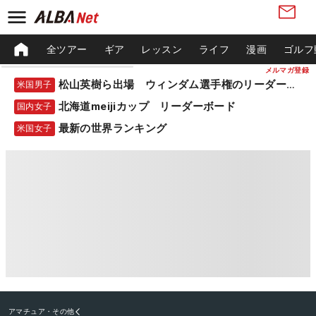
全ツアー
ギア
レッスン
ライフ
漫画
ゴルフ
メルマガ登録
松山英樹ら出場 ウィンダム選手権のリーダーボード
米国男子
北海道meijiカップ リーダーボード
国内女子
最新の世界ランキング
米国女子
アマチュア・その他