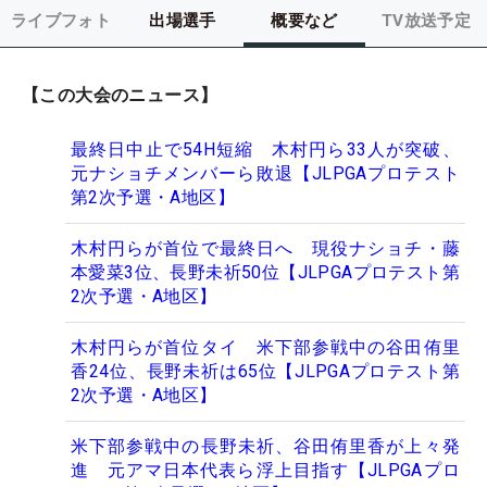
ライブフォト
出場選手
概要など
TV放送予定
【この大会のニュース】
最終日中止で54H短縮 木村円ら33人が突破、
元ナショチメンバーら敗退【JLPGAプロテスト
第2次予選・A地区】
木村円らが首位で最終日へ 現役ナショチ・藤
本愛菜3位、長野未祈50位【JLPGAプロテスト第
2次予選・A地区】
木村円らが首位タイ 米下部参戦中の谷田侑里
香24位、長野未祈は65位【JLPGAプロテスト第
2次予選・A地区】
米下部参戦中の長野未祈、谷田侑里香が上々発
進 元アマ日本代表ら浮上目指す【JLPGAプロ