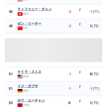
ティファニー・チャン
F
-2
-1
43
(71)
HKG
ゼン・リーチー
F
-2
1
43
(73)
CHI
ケイラ・スミス
F
-1
0
51
(72)
USA
イジ・ガブサ
F
-1
-1
51
(71)
GER
ホウ・ユーチャン
F
0
1
53
(73)
TWN