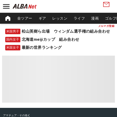
全ツアー
ギア
レッスン
ライフ
漫画
ゴルフ
メルマガ登録
松山英樹ら出場 ウィンダム選手権の組み合わせ
米国男子
北海道meijiカップ 組み合わせ
国内女子
最新の世界ランキング
米国女子
アマチュア・その他