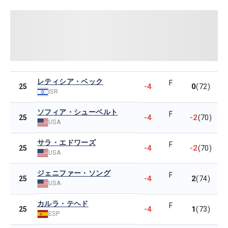
レティシア・ベック
F
-4
0
25
(72)
ISR
ソフィア・シューベルト
F
-4
-2
25
(70)
USA
サラ・エドワーズ
F
-4
-2
25
(70)
USA
ジェニファー・ソング
F
-4
2
25
(74)
USA
カルラ・テヘド
F
-4
1
25
(73)
ESP