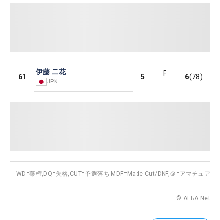
伊藤 二花
F
5
6
61
(78)
JPN
WD=棄権,
DQ=失格,
CUT=予選落ち,
MDF=Made Cut/DNF,
＠=アマチュア
© ALBA Net