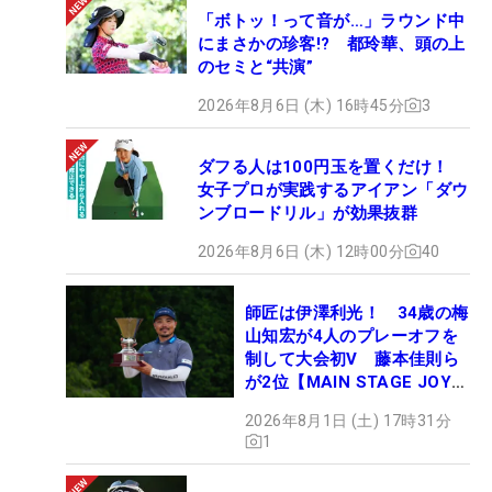
「ボトッ！って音が…」ラウンド中
にまさかの珍客!? 都玲華、頭の上
のセミと“共演”
2026年8月6日 (木) 16時45分
3
ダフる人は100円玉を置くだけ！
女子プロが実践するアイアン「ダウ
ンブロードリル」が効果抜群
2026年8月6日 (木) 12時00分
40
師匠は伊澤利光！ 34歳の梅
山知宏が4人のプレーオフを
制して大会初V 藤本佳則ら
が2位【MAIN STAGE JOYX
OPEN】
2026年8月1日 (土) 17時31分
1