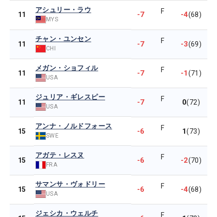
アシュリー・ラウ
F
-7
-4
11
(68)
MYS
チャン・ユンセン
F
-7
-3
11
(69)
CHI
メガン・ショフィル
F
-7
-1
11
(71)
USA
ジュリア・ギレスピー
F
-7
0
11
(72)
USA
アンナ・ノルドフォース
F
-6
1
15
(73)
SWE
アガテ・レスヌ
F
-6
-2
15
(70)
FRA
サマンサ・ヴォドリー
F
-6
-4
15
(68)
USA
ジェシカ・ウェルチ
F