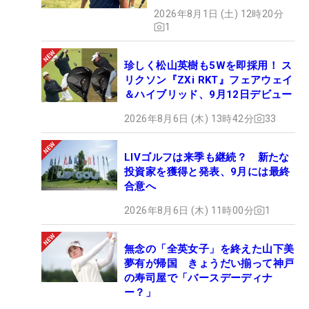
【MAIN STAGE JOYX
2026年8月1日 (土) 12時20分
OPEN】
1
珍しく松山英樹も5Wを即採用！ ス
リクソン『ZXi RKT』フェアウェイ
＆ハイブリッド、9月12日デビュー
2026年8月6日 (木) 13時42分
33
LIVゴルフは来季も継続？ 新たな
投資家を獲得と発表、9月には最終
合意へ
2026年8月6日 (木) 11時00分
1
無念の「全英女子」を終えた山下美
夢有が帰国 きょうだい揃って神戸
の寿司屋で「バースデーディナ
ー？」