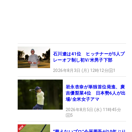
石川遼は41位 ヒッチナーが5人プ
レーオフ制し初V/米男子下部
2026年8月3日 (月) 12時12分
1
岩永杏奈が単独首位発進、廣
吉優梨菜4位 日本勢6人が出
場/全米女子アマ
2026年8月5日 (水) 11時45分
5
“替えないプロ”今平周吾が10年ぶり