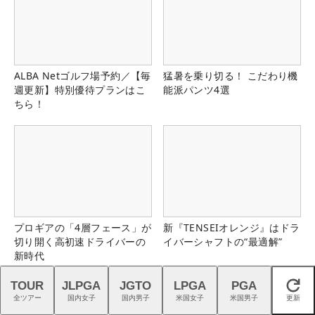
ALBA Netゴルフ場予約／【毎
猛暑を乗り切る！ こだわり機
週更新】特別優待プランはこ
能派パンツ4選
ちら！
プロギアの「4層フェース」が
新『TENSEIオレンジ』はドラ
切り開く高初速ドライバーの
イバーシャフトの“最適解”
新時代
TOUR
JLPGA
JGTO
LPGA
PGA
閉じる
全ツアー
国内女子
国内男子
米国女子
米国男子
更新