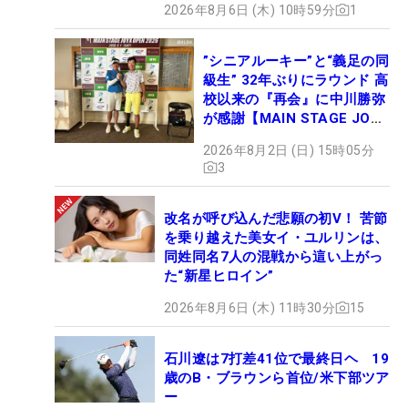
2026年8月6日 (木) 10時59分
1
”シニアルーキー”と“義足の同
級生” 32年ぶりにラウンド 高
校以来の『再会』に中川勝弥
が感謝【MAIN STAGE JOYX
OPEN】
2026年8月2日 (日) 15時05分
3
改名が呼び込んだ悲願の初V！ 苦節
を乗り越えた美女イ・ユルリンは、
同姓同名7人の混戦から這い上がっ
た“新星ヒロイン”
2026年8月6日 (木) 11時30分
15
石川遼は7打差41位で最終日ヘ 19
歳のB・ブラウンら首位/米下部ツア
ー