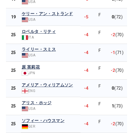
USA
ケリー・アン・ストランド
F
-5
0
19
(72)
USA
ロベルタ・リティ
F
-4
-2
25
(70)
ITA
ライリー・スミス
F
-4
-1
25
(71)
USA
原 英莉花
F
-4
-2
25
(70)
JPN
アメリア・ウィリアムソン
F
-4
0
25
(72)
ENG
アリス・ホッジ
F
-4
1
25
(73)
USA
ソフィー・ハウスマン
F
-4
-2
25
(70)
GER