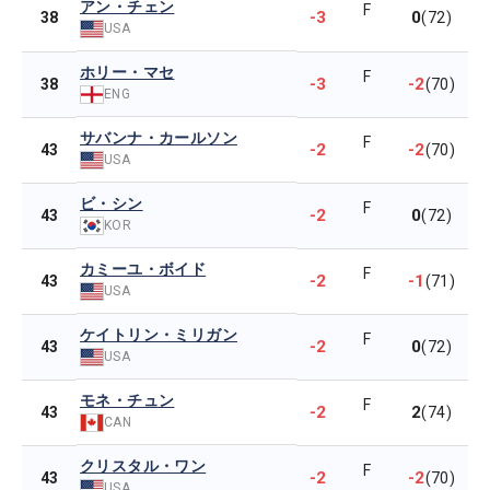
アン・チェン
F
-3
0
38
(72)
USA
ホリー・マセ
F
-3
-2
38
(70)
ENG
サバンナ・カールソン
F
-2
-2
43
(70)
USA
ビ・シン
F
-2
0
43
(72)
KOR
カミーユ・ボイド
F
-2
-1
43
(71)
USA
ケイトリン・ミリガン
F
-2
0
43
(72)
USA
モネ・チュン
F
-2
2
43
(74)
CAN
クリスタル・ワン
F
-2
-2
43
(70)
USA