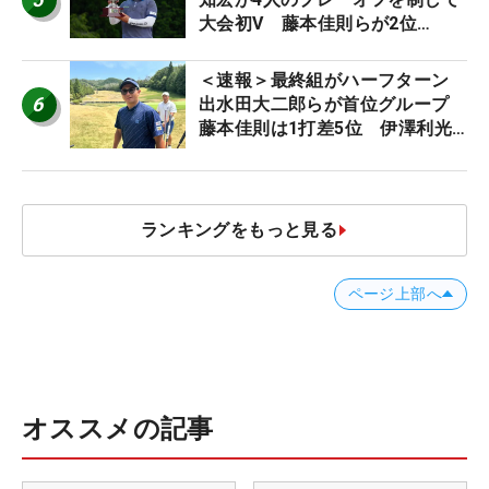
大会初V 藤本佳則らが2位
【MAIN STAGE JOYX OPEN】
＜速報＞最終組がハーフターン
6
出水田大二郎らが首位グループ
藤本佳則は1打差5位 伊澤利光
は52位タイ【MAIN STAGE
JOYX OPEN】
ランキングをもっと見る
ページ上部へ
オススメの記事