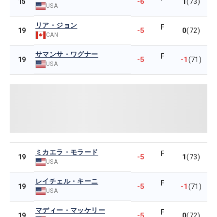
-6
1
15
(73)
USA
リア・ジョン
F
-5
0
19
(72)
CAN
サマンサ・ワグナー
F
-5
-1
19
(71)
USA
ミカエラ・モラード
F
-5
1
19
(73)
USA
レイチェル・キーニ
F
-5
-1
19
(71)
USA
マディー・マッケリー
F
-5
0
19
(72)