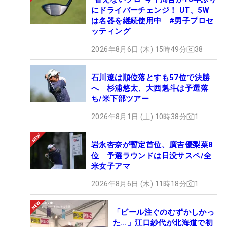
にドライバーチェンジ！ UT、5W
は名器を継続使用中 #男子プロセ
ッティング
2026年8月6日 (木) 15時49分
38
石川遼は順位落とすも57位で決勝
へ 杉浦悠太、大西魁斗は予選落
ち/米下部ツアー
2026年8月1日 (土) 10時38分
1
岩永杏奈が暫定首位、廣吉優梨菜8
位 予選ラウンドは日没サスペ/全
米女子アマ
2026年8月6日 (木) 11時18分
1
「ビール注ぐのむずかしかっ
た…」江口紗代が北海道で初