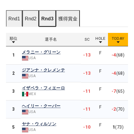
Rnd1
Rnd2
Rnd3
獲得賞金
順位
HOLE
TODAY
選手名
SC
メラニー・グリーン
F
-13
-4
1
(68)
USA
ジアンナ・クレメンテ
F
-13
-4
2
(68)
USA
イザベラ・フィエーロ
F
-11
-7
3
(65)
MEX
ヘイリー・クーパー
F
-11
-2
3
(70)
USA
ヤナ・ウィルソン
F
-10
1
5
(73)
USA