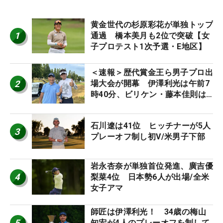
黄金世代の杉原彩花が単独トップ
1
通過 橋本美月も2位で突破【女
子プロテスト1次予選・E地区】
＜速報＞歴代賞金王ら男子プロ出
2
場大会が開幕 伊澤利光は午前7
時40分、ビリケン・藤本佳則は
午前9時30分にティオフ【MAIN
STAGE JOYX OPEN】
石川遼は41位 ヒッチナーが5人
3
プレーオフ制し初V/米男子下部
岩永杏奈が単独首位発進、廣吉優
4
梨菜4位 日本勢6人が出場/全米
女子アマ
師匠は伊澤利光！ 34歳の梅山
5
知宏が4人のプレーオフを制して