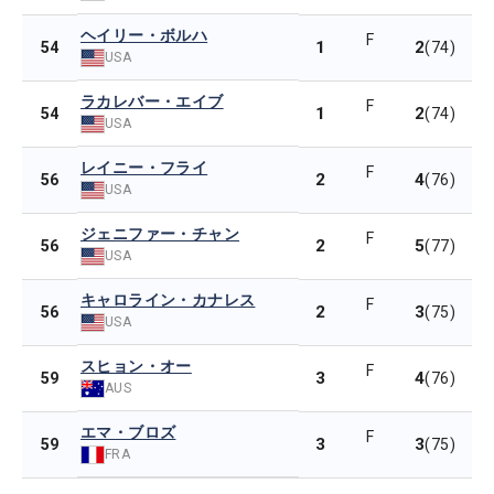
ヘイリー・ボルハ
F
1
2
54
(74)
USA
ラカレバー・エイブ
F
1
2
54
(74)
USA
レイニー・フライ
F
2
4
56
(76)
USA
ジェニファー・チャン
F
2
5
56
(77)
USA
キャロライン・カナレス
F
2
3
56
(75)
USA
スヒョン・オー
F
3
4
59
(76)
AUS
エマ・ブロズ
F
3
3
59
(75)
FRA