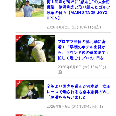
梅山知宏が師匠に“恩返し”の大会初
優勝 伊澤利光と取り組んだゴルフ
改革の日々【MAIN STAGE JOYX
OPEN】
2026年8月2日 (日) 10時11分
1
プロアマ当日の脇元華に密
着！「早朝のホテル出発か
ら、ラウンド後の練習まで」
忙しく過ごすプロの1日を公
開
2026年8月6日 (木) 15時50分
1
全英より国内を選んだ河本結 女王
レースで離されるも桑木志帆のVに
「刺激をもらいました」
2026年8月6日 (木) 15時45分
19