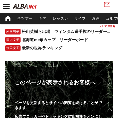
全ツアー
ギア
レッスン
ライフ
漫画
ゴルフ
メルマガ登録
松山英樹ら出場 ウィンダム選手権のリーダーボード
米国男子
北海道meijiカップ リーダーボード
国内女子
最新の世界ランキング
米国女子
このページが表示されるお客様へ
ページを更新するとサイトの閲覧を続けることがで
きます。
広告ブロッカーやトラッキング防止機能をオンにし