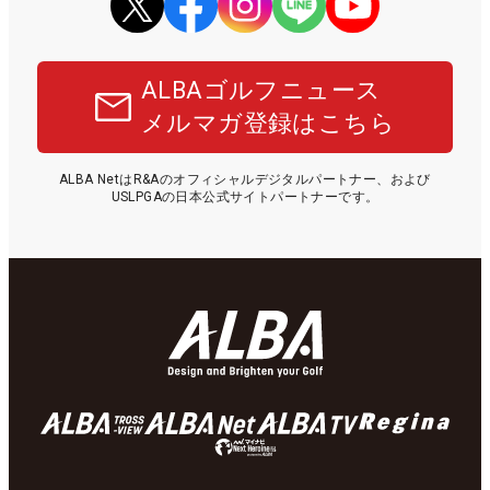
ALBAゴルフニュース
メルマガ登録はこちら
ALBA NetはR&Aのオフィシャルデジタルパートナー、および
USLPGAの日本公式サイトパートナーです。