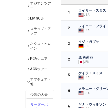
アジアンツア
ー
ライリー・スミス
1
USA
LIV GOLF
レイニー・フライ
2
ステップ・ア
USA
ップ
イジ・ガブサ
2
ネクストヒロ
GER
イン
原 英莉花
PGAシニア
2
JPN
ACNツアー
ケイラ・スミス
5
USA
アマチュア・
他
メラニー・グリー
6
USA
今週の大会
ヤナ・ウィルソン
リーダーボ
6