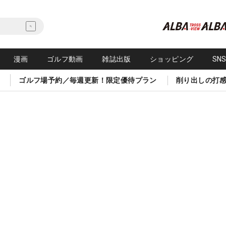
漫画
ゴルフ動画
雑誌出版
ショッピング
SN
ゴルフ場予約／毎週更新！限定優待プラン
削り出しの打