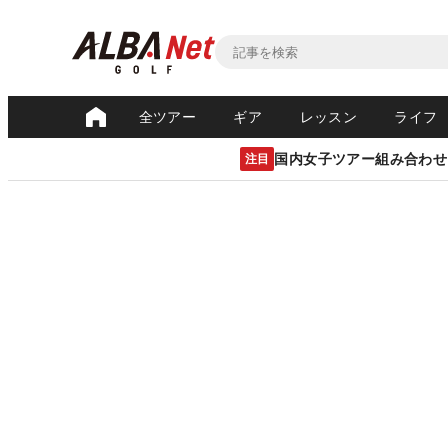
全ツアー
ギア
レッスン
ライフ
国内女子ツアー組み合わせ
注目