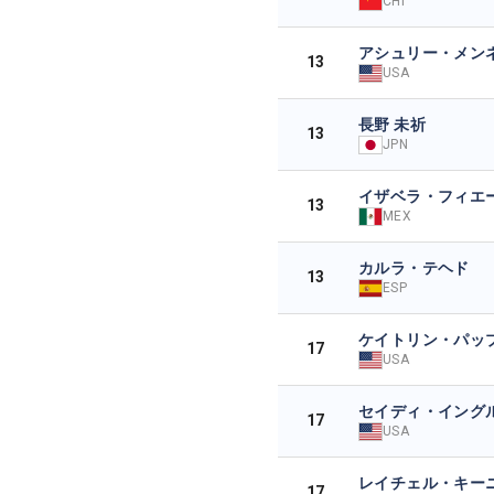
CHI
アシュリー・メン
13
USA
長野 未祈
13
JPN
イザベラ・フィエ
13
MEX
カルラ・テヘド
13
ESP
ケイトリン・パッ
17
USA
セイディ・イング
17
USA
レイチェル・キー
17