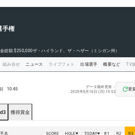
選手権
金総額
$250,000
ザ・ハイランド、ザ・ヘザー（ミシガン州）
組み合せ
ニュース
ライブフォト
出場選手
概要など
TV
データ最終更新：
刻
10:45
更
2025年6月16日 (月) 15:52
d3
獲得賞金
選手名
SCORE
HOLE
TODAY
R
1
R
2
R
3