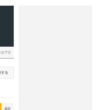
放送予定
新する
合計