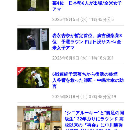
菜4位 日本勢6人が出場/全米女子
アマ
2026年8月5日 (水) 11時45分
5
岩永杏奈が暫定首位、廣吉優梨菜8
位 予選ラウンドは日没サスペ/全
米女子アマ
2026年8月6日 (木) 11時18分
1
6戦連続予選落ちから復活の狼煙
入谷響を救った師匠・中嶋常幸の助
言
2026年8月8日 (土) 07時45分
19
”シニアルーキー”と“義足の同
級生” 32年ぶりにラウンド 高
校以来の『再会』に中川勝弥