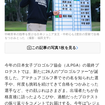
中嶋常幸の指導を受ける日本ジュニア女王・中村心も2度目の受験で合格
をつかみとった （撮影：福田文平）
この記事の写真
1
枚を見る
今年の日本女子プロゴルフ協会（JLPGA）の最終プ
ロテストでは、新たに26人の“プロゴルファー”が誕
生した。アマチュアゴルフ界でその名を知られた選
手や、何度も挑戦を続けてきて合格をつかみとった
選手など、その顔ぶれはさまざま。出場者たちが合
格直後に語ったよろこびや、過酷だったプロテスト
の振り返りをコメントでお届けする。今年は“レジェ