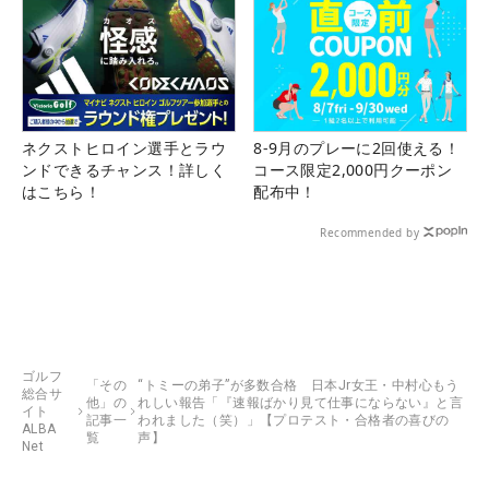
ネクストヒロイン選手とラウ
8-9月のプレーに2回使える！
ンドできるチャンス！詳しく
コース限定2,000円クーポン
はこちら！
配布中！
Recommended by
ゴルフ
「その
“トミーの弟子”が多数合格 日本Jr女王・中村心もう
総合サ
他」の
れしい報告「『速報ばかり見て仕事にならない』と言
イト
記事一
われました（笑）」【プロテスト・合格者の喜びの
ALBA
覧
声】
Net