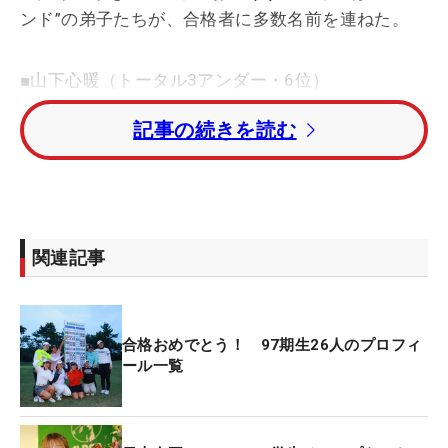
ンド”の弟子たちが、合格者に多数名前を連ねた。
■山下心暖（トータル3アンダー・6位）
「めっちゃ長かったです（笑）。リーダーボードを
記事の続きを読む
見ないようにしていて（最後まで合格への安心感
は）なかったです。実感が湧かない。去年のほうが
内容はよかったけど1打に泣いたので、今回は笑っ
て終わることができてよかったです。今年はショー
トパットも絶対にマークして、“お先”をすることも
関連記事
数回しかなかった。守りに入ったところもあるけ
ど、ひとつひとつのプレーを大事にした結果かなと
思います。今後はみんなから応援されるようなプロ
合格おめでとう！ 97期生26人のプロフィ
になりたいです」
ール一覧
■中地萌（トータル2アンダー・7位タイ）
「伸ばさないといけない苦しい状況だったので、最