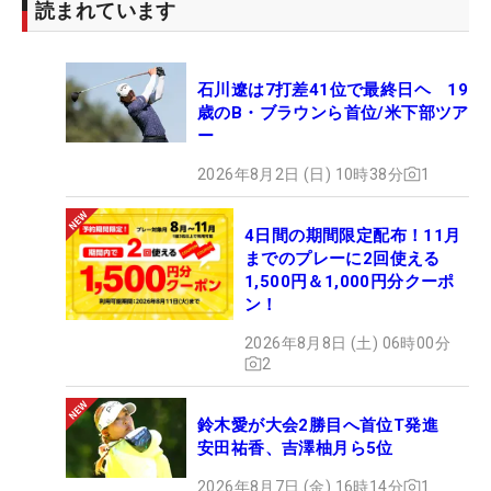
とが結果につながりました。（師匠の中嶋常幸に）
読まれています
終わってから連絡したら『俺も泣いてるよ。合格で
きてよかった』と言ってもらいました。飛距離が武
石川遼は7打差41位で最終日ヘ 19
器なので、そこを一番に見てもらいたいです。平均
歳のB・ブラウンら首位/米下部ツア
は250ヤード。アドレナリンが出るともう少し飛び
ー
ます」
2026年8月2日 (日) 10時38分
1
■中村心（トータル2アンダー・7位タイ）※2023年
4日間の期間限定配布！11月
「日本ジュニア選手権 女子15歳～17歳の部」優勝
までのプレーに2回使える
「（最終日は）緊張して体が動かず、ショットも曲
1,500円＆1,000円分クーポ
がり散らかりました（笑）。ドライバーが思うよう
ン！
に振れず苦しめられたし、17番でダブルボギーを打
2026年8月8日 (土) 06時00分
って『やったぁ』という感じにはなれなかったんで
2
すけど、合格できたのはよかったです。レギュラー
ツアーで早く活躍できる実力をつけたいです。アタ
鈴木愛が大会2勝目へ首位T発進
ヤ（ジーノ）・ティティクル選手がすごく好きで、
安田祐香、吉澤柚月ら5位
将来、一緒に戦いたいという夢があります。（師匠
2026年8月7日 (金) 16時14分
1