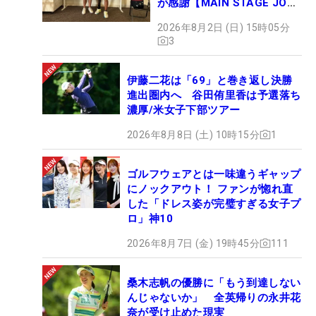
が感謝【MAIN STAGE JOYX
OPEN】
2026年8月2日 (日) 15時05分
3
伊藤二花は「69」と巻き返し決勝
進出圏内へ 谷田侑里香は予選落ち
濃厚/米女子下部ツアー
2026年8月8日 (土) 10時15分
1
ゴルフウェアとは一味違うギャップ
にノックアウト！ ファンが惚れ直
した「ドレス姿が完璧すぎる女子プ
ロ」神10
2026年8月7日 (金) 19時45分
111
桑木志帆の優勝に「もう到達しない
んじゃないか」 全英帰りの永井花
奈が受け止めた現実