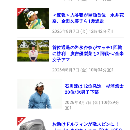
の中嶋常幸には）『速報ばかり見ていて全然仕事に
ならなかった』と言われました（笑）。今年はたく
＜速報＞入谷響が単独首位 永井花
さん（トミーアカデミーからの）合格者がいるので
奈、金田久美子ら1差追走
『よかった』とも言っていました（他には入谷、前
2026年8月7日 (金) 12時42分
1
田羚菜、山口すず夏）」
首位通過の岩永杏奈がマッチ1回戦
に勝利 廣吉優梨菜も2回戦へ/全米
女子アマ
2026年8月7日 (金) 10時04分
1
石川遼は12位発進 杉浦悠太
20位/米男子下部
2026年8月7日 (金) 10時29分
1
お助けドルフィンが激スピンに！