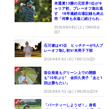
米通算13勝の元世界1位がキ
ャリア初、プレーオフ進出逃
す 18年連続出場記録も終止
符「何事も永遠に続けられな
い」
2026年8月8日 (土) 10時00分
1
石川遼は41位 ヒッチナーが5人プ
レーオフ制し初V/米男子下部
2026年8月3日 (月) 12時12分
1
首位発進もグリーン上での開眼
も“10年ぶり” 金田久美子「あと1
回は勝ちたい」
2026年8月7日 (金) 17時29分
19
「パーティーしようぜ！」身長