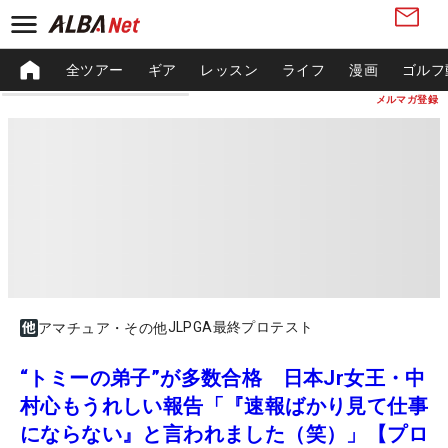
全ツアー
ギア
レッスン
ライフ
漫画
ゴルフ
メルマガ登録
JLPGA最終プロテスト
アマチュア・その他
“トミーの弟子”が多数合格 日本Jr女王・中
村心もうれしい報告「『速報ばかり見て仕事
にならない』と言われました（笑）」【プロ