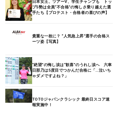
日本女王、ツアーV、学生チャンプも トッ
低でもトータルイーブンパーに戻すことを目標に回
プ5勢は全員“不合格”の悔しさ乗り越えた選
っていました。1番でティショットを曲げたけどパ
手たち【プロテスト・合格者の喜びの声】
ーセーブできたので、次のホールからもグリーンに
乗せてバーディパットを打つことを目標にやってい
ました。2番でバーディがきて、3番でもティショッ
貴重な一枚に？ “人気急上昇”選手の合格ス
トを曲げてからパーセーブできたときに、『きょう
ーツ姿【写真】
はいけるかな』と思いました。ずっとプレッシャー
はあったし、バーディを取っても怖い気持ちがあっ
た。でも前へ進むしかないので、バーディを狙いま
“絶望”の悔し涙は“歓喜”のうれし涙へ 六車
した。女子は高校を卒業したらすぐにプロになる方
日那乃は5度目でつかんだ合格に「…泣いち
が多くて（中地は同志社大卒）、もっと早く合格は
ゃダメですよね？」
したかったけど、良かったです」
■西澤歩未（トータル2アンダー・7位タイ）
TOTOジャパンクラシック 最終日スコア速
「今回は初日に『80』を打ってしまって“どん底”か
報実施中！
らのスタートだったけど、たくさんの人が『諦めな
いで』など連絡をくれて、そこから毎日2アンダー