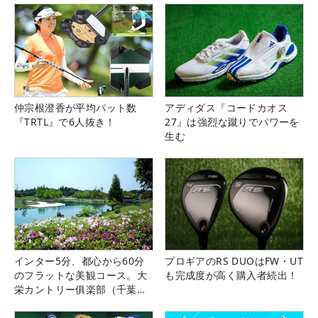
仲宗根澄香が平均パット数
アディダス『コードカオス
『TRTL』で6人抜き！
27』は強烈な蹴りでパワーを
生む
インター5分、都心から60分
プロギアのRS DUOはFW・UT
のフラットな美観コース。大
も完成度が高く購入者続出！
栄カントリー俱楽部（千葉
県）