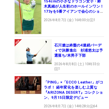
154cmの小さなドラコン女子・鈴
木真緒が人生初のホールインワン！
173yを5番アイアンで会心のショッ
ト
2026年8月7日 (金) 16時00分
1
石川遼は終盤の4連続バーデ
ィで決勝進出 杉浦悠太は予
選落ち/米男子下部
2026年8月8日 (土) 10時33分
1
「PING」×「ECCO Leather」がコ
ラボ！ 経年変化を楽しむ上質な
『ARIZONA DESERT』コレクショ
ン、9月15日限定デビュー
2026年8月7日 (金) 14時28分
64