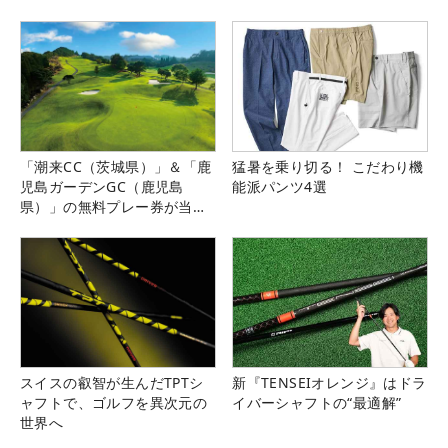
「潮来CC（茨城県）」＆「鹿
猛暑を乗り切る！ こだわり機
児島ガーデンGC（鹿児島
能派パンツ4選
県）」の無料プレー券が当た
る！！
スイスの叡智が生んだTPTシ
新『TENSEIオレンジ』はドラ
ャフトで、ゴルフを異次元の
イバーシャフトの“最適解”
世界へ