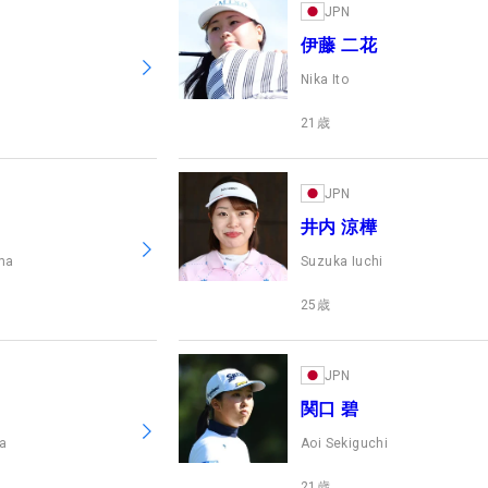
JPN
伊藤 二花
Nika Ito
21
歳
JPN
井内 涼樺
ma
Suzuka Iuchi
25
歳
JPN
関口 碧
wa
Aoi Sekiguchi
21
歳