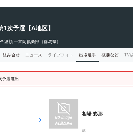
ト第1次予選【A地区】
金総額
―
富岡倶楽部（群馬県）
組み合せ
ニュース
ライブフォト
出場選手
概要など
TV
2次予選進出
相場 彩那
歳