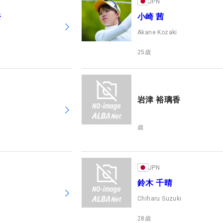
JPN
奈
小崎 茜
Akane Kozaki
25
歳
岩津 裕璃香
歳
JPN
鈴木 千晴
Chiharu Suzuki
28
歳