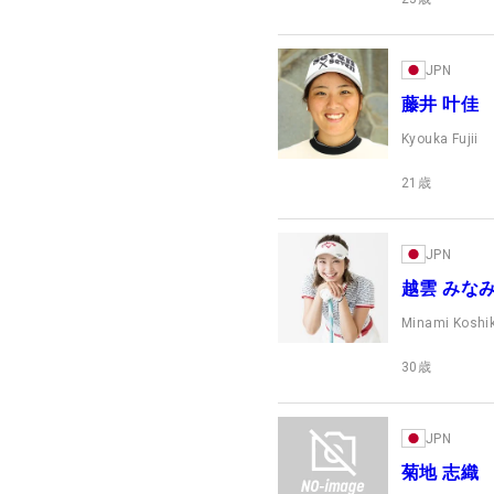
JPN
藤井 叶佳
Kyouka Fujii
21
歳
JPN
越雲 みな
Minami Kosh
30
歳
JPN
菊地 志織