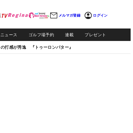
メルマガ登録
ログイン
Sニュース
ゴルフ場予約
連載
プレゼント
しの打感が秀逸 『トゥーロンパター』