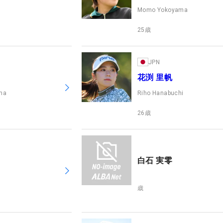
Momo Yokoyama
25
歳
JPN
花渕 里帆
ama
Riho Hanabuchi
26
歳
白石 実零
歳