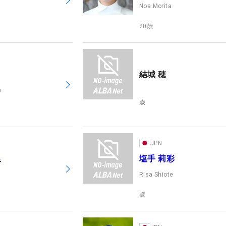
Noa Morita
20
歳
結城 穂
a
歳
JPN
里
塩手 莉彩
Risa Shiote
歳