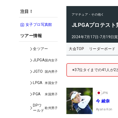
注目！
アマチュア・その他
JLPGAプロテス
女子プロ写真館
ツアー情報
2024年7月17日-7月19日
賞
大会TOP
リーダーボード
全ツアー
JLPGA
国内女子
※37位タイまでの41人が
JGTO
国内男子
LPGA
米国女子
JPN
PGA
米国男子
今 綾奈
DPワ
欧州男子
Ayana Kon
ールド