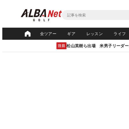
全ツアー
ギア
レッスン
ライフ
松山英樹ら出場 米男子リーダー
注目