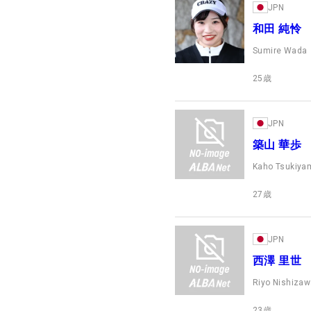
JPN
和田 純怜
Sumire Wada
25
歳
JPN
築山 華歩
Kaho Tsukiya
27
歳
JPN
西澤 里世
Riyo Nishiza
23
歳