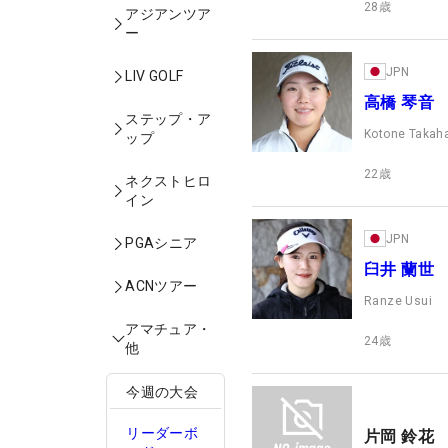
28
歳
アジアンツア
ー
JPN
LIV GOLF
高橋 琴音
ステップ・ア
Kotone Takah
ップ
22
歳
ネクストヒロ
イン
JPN
PGAシニア
臼井 蘭世
ACNツアー
Ranze Usui
アマチュア・
24
歳
他
今週の大会
リーダーボ
片岡 鈴花