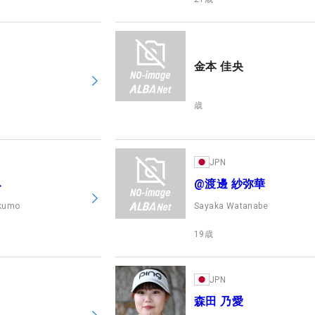
金本 佳央
歳
JPN
み
@渡邊 紗弥華
ikumo
Sayaka Watanabe
19
歳
JPN
森田 乃愛