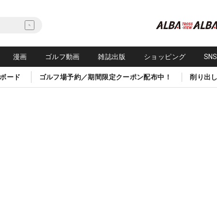
漫画
ゴルフ動画
雑誌出版
ショッピング
SN
ボード
ゴルフ場予約／期間限定クーポン配布中！
削り出