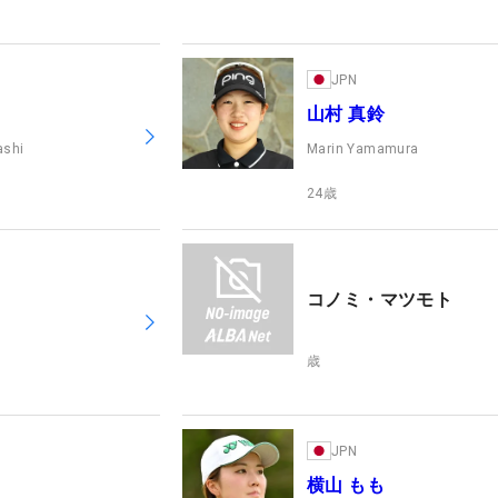
JPN
山村 真鈴
ashi
Marin Yamamura
24
歳
コノミ・マツモト
歳
JPN
横山 もも