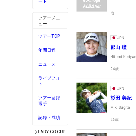
ード
歳
ツアーメニ
ュー
ツアーTOP
JPN
郡山 瞳
年間日程
Hitomi Koriy
ニュース
24
歳
ライブフォ
ト
JPN
杉田 美紀
ツアー登録
選手
Miki Sugita
記録・成績
26
歳
LADY GO CUP