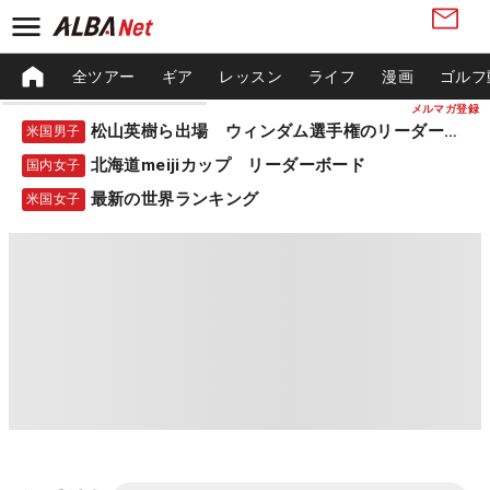
全ツアー
ギア
レッスン
ライフ
漫画
ゴルフ
メルマガ登録
松山英樹ら出場 ウィンダム選手権のリーダーボード
米国男子
北海道meijiカップ リーダーボード
国内女子
最新の世界ランキング
米国女子