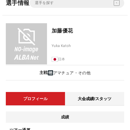
選手情報
加藤優花
Yuka Katoh
日本
主戦
アマチュア・その他
プロフィール
大会成績/スタッツ
成績