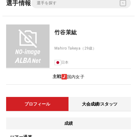
選手情報
竹谷茉紘
Mahiro Takeya
（29歳）
日本
主戦
国内女子
プロフィール
大会成績/スタッツ
成績