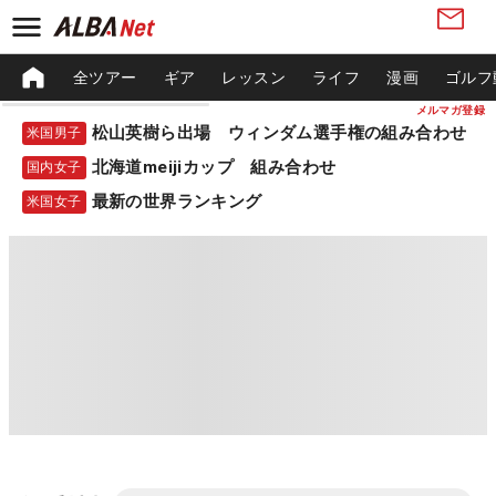
全ツアー
ギア
レッスン
ライフ
漫画
ゴルフ
メルマガ登録
松山英樹ら出場 ウィンダム選手権の組み合わせ
米国男子
北海道meijiカップ 組み合わせ
国内女子
最新の世界ランキング
米国女子