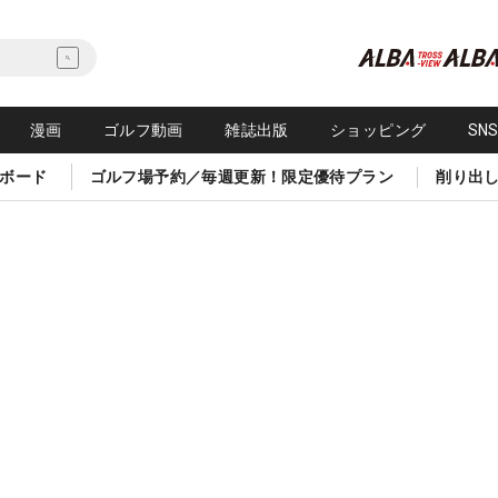
漫画
ゴルフ動画
雑誌出版
ショッピング
SN
ボード
ゴルフ場予約／毎週更新！限定優待プラン
削り出