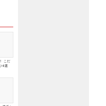
！ こだ
ツ4選