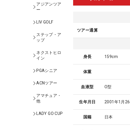
アジアンツア
ー
LIV GOLF
ツアー通算
ステップ・ア
ップ
ネクストヒロ
身長
159cm
イン
PGAシニア
体重
ACNツアー
血液型
O型
アマチュア・
他
生年月日
2001年1月2
LADY GO CUP
国籍
日本