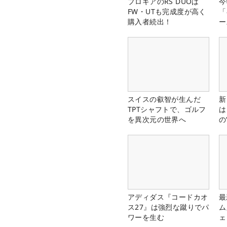
プロギアのRS DUOは
今
FW・UTも完成度が高く
「
購入者続出！
ー
スイスの叡智が生んだ
新
TPTシャフトで、ゴルフ
は
を異次元の世界へ
の
アディダス『コードカオ
最
ス27』は強烈な蹴りでパ
ム
ワーを生む
ェ