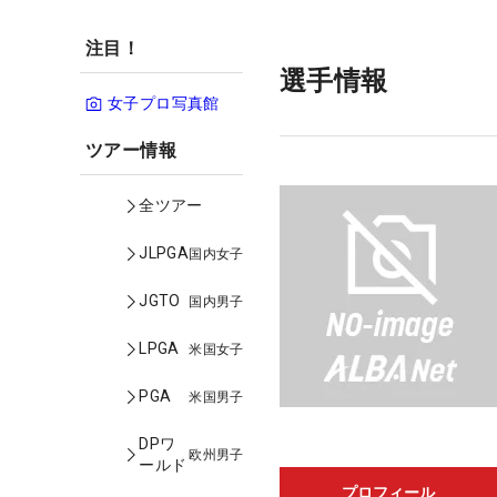
注目！
選手情報
女子プロ写真館
ツアー情報
全ツアー
JLPGA
国内女子
JGTO
国内男子
LPGA
米国女子
PGA
米国男子
DPワ
欧州男子
ールド
プロフィール