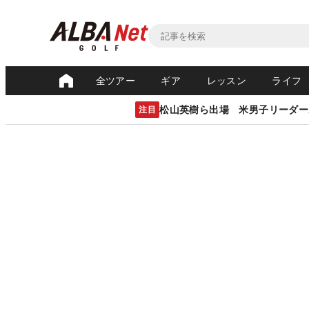
全ツアー
ギア
レッスン
ライフ
松山英樹ら出場 米男子リーダー
注目