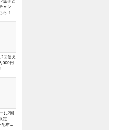
ン選手と
チャン
ちら！
に2回使え
,000円
！
ーに2回
限定
ン配布