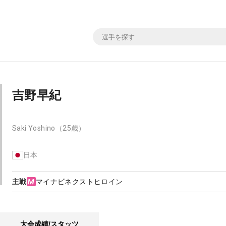
吉野早紀
Saki Yoshino
（25歳）
日本
主戦
マイナビネクストヒロイン
大会成績/スタッツ