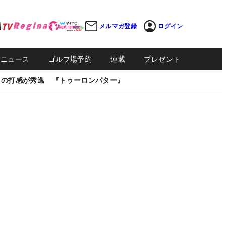
メルマガ登録
ログイン
Sニュース
ゴルフ場予約
連載
プレゼント
しの打感が秀逸 『トゥーロンパター』