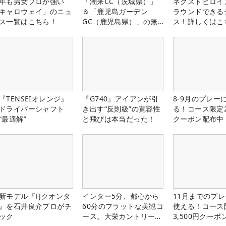
年も男女プロが強い
「潮来CC（茨城県）」
ネクストヒロイ
キャロウェイ」のニュ
＆「鹿児島ガーデン
ラウンドできる
ス一覧はこちら！
GC（鹿児島県）」の無
ス！詳しくはこ
料プレー券が当たる！！
『TENSEIオレンジ』
『G740』アイアンが引
8-9月のプレー
ドライバーシャフト
き出す“反則級”の寛容性
る！コース限定2
“最適解”
と飛びは本当だった！
クーポン配布中
新モデル『FJクオンタ
インター5分、都心から
11月までのプレ
』を石井良介プロがチ
60分のフラットな美観コ
使える！コース
ック
ース。大栄カントリー俱
3,500円クーポ