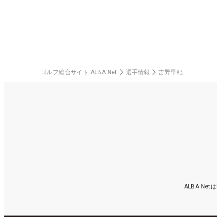
ゴルフ総合サイト ALBA Net
選手情報
吉野早紀
ALBA N