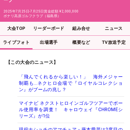
ープ
2025年7月25日-7月25日
賞金総額
¥2,000,000
ボナリ高原ゴルフクラブ（福島県）
大会TOP
リーダーボード
組み合せ
ニュース
ライブフォト
出場選手
概要など
TV放送予定
【この大会のニュース】
「飛んでくれるから楽しい！」 海外メジャー
制覇も…ネクヒロ会場で『ロイヤルコレクショ
ン』がブームの兆し？
マイナビ ネクストヒロインゴルフツアーでボー
ル使用率を調査！ キャロウェイ『CHROMEシ
リーズ』が1位
現役ナショチのアマチュア・藤本愛菜は2度目の