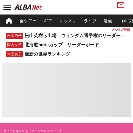
全ツアー
ギア
レッスン
ライフ
漫画
ゴルフ
メルマガ登録
松山英樹ら出場 ウィンダム選手権のリーダーボード
米国男子
北海道meijiカップ リーダーボード
国内女子
最新の世界ランキング
米国女子
マイナビネクストヒロインゴルフツアー