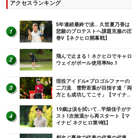
アクセスランキング
5年連続最終で涙… 久世夏乃香は
1
悲願のプロテストへ課題克服の圧
巻V【ネクヒロ開幕戦】
飛んで止まる！ネクヒロでキャロ
2
ウェイがボール使用率No.1
現役アイドル×プロゴルファーの
3
二刀流 雪野若葉が目指す道「両
方とも成功してこそ」【マイナビ
ネクストヒロインツアー】
19歳は涙を拭いて…平畑佳子がテ
4
スト1次敗退から再スタート【マ
イナビ ネクヒロ第9戦】
相次ぐ事故で代車の代車の代車…