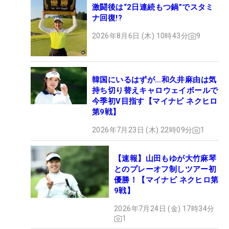
激闘後は“2日連続もつ鍋”でスタミ
ナ回復!?
2026年8月6日 (木) 10時43分
9
韓国にいるはずが…和久井麻由は気
持ち切り替えキャロウェイボールで
今季初V目指す【マイナビ ネクヒロ
第9戦】
2026年7月23日 (木) 22時09分
1
【速報】山田もゆが大竹麻琴
とのプレーオフ制しツアー初
優勝！【マイナビ ネクヒロ第
9戦】
2026年7月24日 (金) 17時34分
1