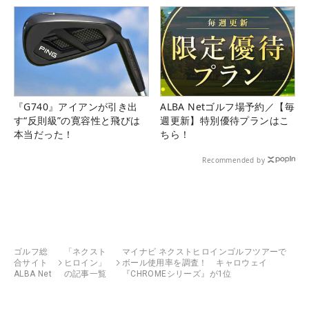
『G740』アイアンが引き出
ALBA Netゴルフ場予約／【毎
す“反則級”の寛容性と飛びは
週更新】特別優待プランはこ
本当だった！
ちら！
Recommended by
ゴルフ総
「ネクスト
マイナビ ネクストヒロインゴルフツアーで
合サイト
ヒロイン」
ボール使用率を調査！ キャロウェイ
ALBA Net
の記事一覧
『CHROMEシリーズ』が1位