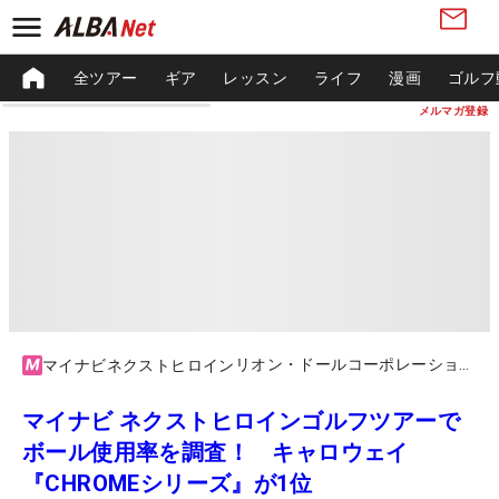
全ツアー
ギア
レッスン
ライフ
漫画
ゴルフ
メルマガ登録
リオン・ドールコーポレーション / ゴルフパートナーチャレンジカップ by XEBIOグループ
マイナビネクストヒロイン
マイナビ ネクストヒロインゴルフツアーで
ボール使用率を調査！ キャロウェイ
『CHROMEシリーズ』が1位