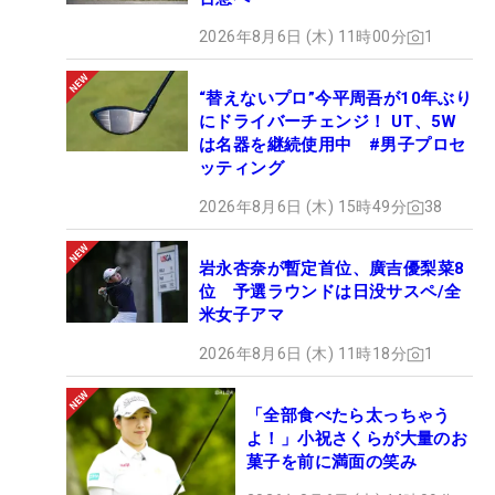
2026年8月6日 (木) 11時00分
1
“替えないプロ”今平周吾が10年ぶり
にドライバーチェンジ！ UT、5W
は名器を継続使用中 #男子プロセ
ッティング
2026年8月6日 (木) 15時49分
38
岩永杏奈が暫定首位、廣吉優梨菜8
位 予選ラウンドは日没サスペ/全
米女子アマ
2026年8月6日 (木) 11時18分
1
「全部食べたら太っちゃう
よ！」小祝さくらが大量のお
菓子を前に満面の笑み