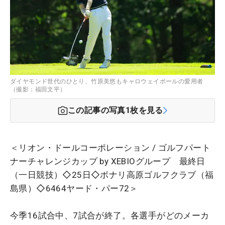
ダイヤモンド世代のひとり、竹原美悠もキャロウェイボールの愛用者
（撮影：福田文平）
この記事の写真
1
枚を見る
＜リオン・ドールコーポレーション / ゴルフパート
ナーチャレンジカップ by XEBIOグループ 最終日
（一日競技）◇25日◇ボナリ高原ゴルフクラブ（福
島県）◇6464ヤード・パー72＞
今季16試合中、7試合が終了。各選手がどのメーカ