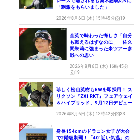
レースで離されるも桑木志帆のVに
「刺激をもらいました」
2026年8月6日 (木) 15時45分
19
全英で味わった悔しさ「自分
も戦えるはずなのに」 佐久
間朱莉に強まった米ツアー参
戦への思い
2026年8月6日 (木) 16時45分
19
珍しく松山英樹も5Wを即採用！ ス
リクソン『ZXi RKT』フェアウェイ
＆ハイブリッド、9月12日デビュー
2026年8月6日 (木) 13時42分
33
身長154cmのドラコン女子が大会
で2階級制覇！「40°近い気温」の