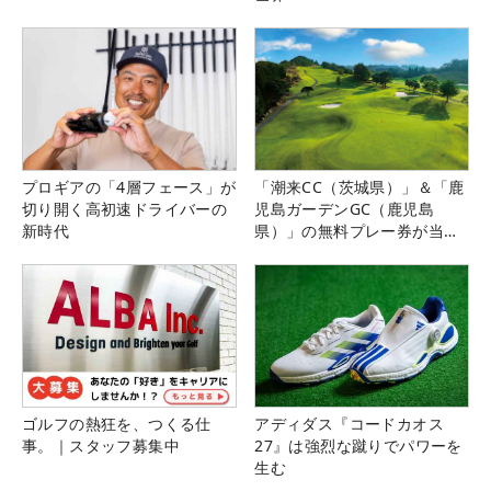
プロギアの「4層フェース」が
「潮来CC（茨城県）」＆「鹿
切り開く高初速ドライバーの
児島ガーデンGC（鹿児島
新時代
県）」の無料プレー券が当た
る！！
ゴルフの熱狂を、つくる仕
アディダス『コードカオス
事。｜スタッフ募集中
27』は強烈な蹴りでパワーを
生む