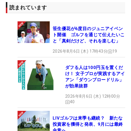
読まれています
笹生優花が6度目のジュニアイベン
ト開催 ゴルフを通じて伝えたいこ
と「真剣だけど、それを楽しむ」
2026年8月6日 (木) 17時43分
19
ダフる人は100円玉を置くだ
け！ 女子プロが実践するアイ
アン「ダウンブロードリル」
が効果抜群
2026年8月6日 (木) 12時00分
40
LIVゴルフは来季も継続？ 新たな
投資家を獲得と発表、9月には最終
合意へ