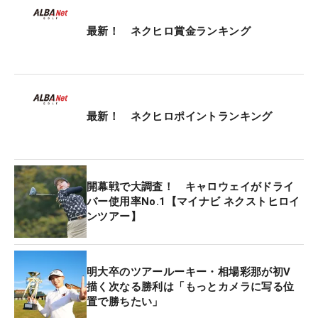
し、「とにかく風に強い」と絶賛。「コントロール
最新！ ネクヒロ賞金ランキング
がしやすくて、距離も出るところが好きです」と、
昨年第12戦での初優勝も後押しした。
30日（水）から始まるプロテスト1次予選（A地区）
に出場する周藤可歩は、「元々堅いボールが好き」
最新！ ネクヒロポイントランキング
と『CHROME TOUR X』を使用。キャロウェイのパ
ラダイムドライバーとの打感の相性も良く、3年半
愛用している。スピンも入り、「アプローチも止ま
開幕戦で大調査！ キャロウェイがドライ
ってくれます」と高く評価。長年使い慣れたボール
バー使用率No.1【マイナビ ネクストヒロイ
でプロテストへ挑む。
ンツアー】
そのほか、キャロウェイ『CHROMEシリーズ』のボ
ールは開幕戦8位の臼井蘭世、第2戦4位の和田純
明大卒のツアールーキー・相場彩那が初V
怜、第4戦5位の竹本梨奈など、今季は使用者が毎試
描く次なる勝利は「もっとカメラに写る位
置で勝ちたい」
合で必ずトップ10入りをするほど、一大勢力になっ