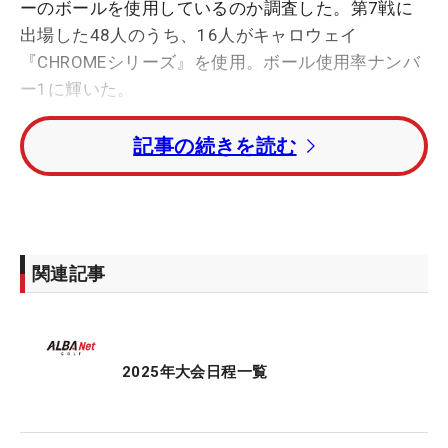
ーのボールを使用しているのか調査した。第7戦に
出場した48人のうち、16人がキャロウェイ
『CHROMEシリーズ』を使用。ボール使用率ナンバ
ー1に輝いた。
記事の続きを読む
今大会5位タイに入った丸山祐香は『CHROME
TOUR』を使用し、「柔らかいんですけど、飛びま
すよ！」と長年愛用。前半の3番パー5ではティショ
ットが思ったより右に出てしまったが、「しっかり
飛んでくれるから、セカンドは9番アイアンを握れ
関連記事
た」と、その飛距離性能に助けられているという。
同じく5位タイで終え、先日のプロテスト1次予選
（F地区）を突破した竹原美悠は高校卒業後から
2025年大会日程一覧
『CHROME TOUR トリプル・トラック』を使用。長
年愛用する理由は「アプローチの距離感とスピンの
効き具合の良さ」にある。昨年は台湾ツアーへ参戦