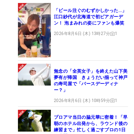
「ビール注ぐのむずかしかった…」
江口紗代が北海道で初ビアガーデ
ン！ 泡まみれの姿にファンも爆笑
2026年8月6日 (木) 13時27分
1
無念の「全英女子」を終えた山下美
夢有が帰国 きょうだい揃って神戸
の寿司屋で「バースデーディナ
ー？」
2026年8月6日 (木) 10時59分
1
プロアマ当日の脇元華に密着！「早
朝のホテル出発から、ラウンド後の
練習まで」忙しく過ごすプロの1日