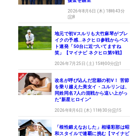
援金を贈呈
2026年8月6日 (木) 18時43分
8
地元で初Vスルリも大竹麻琴がブレ
イクの予感…ネクヒロ参戦からベス
ト連発「50台に近づいてますね
笑」【マイナビ ネクヒロ第9戦】
2026年7月25日 (土) 15時00分
1
改名が呼び込んだ悲願の初V！ 苦節
を乗り越えた美女イ・ユルリンは、
同姓同名7人の混戦から這い上がっ
た“新星ヒロイン”
2026年8月6日 (木) 11時30分
15
「根性鍛えなおした」相場彩那は昭
和スタイルで連覇に挑む【マイナビ