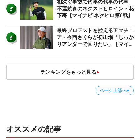
になりたいです」
相次ぐ事故で代車の代車の代車…
5
不運続きのネクストヒロイン・花
下苺【マイナビ ネクヒロ第6戦】
最終プロテストを控えるアマチュ
6
ア・今西さくらが初出場「しっか
りアンダーで回りたい」【マイナ
ビ ネクストヒロインツアー】
ランキングをもっと見る
ページ上部へ
オススメの記事