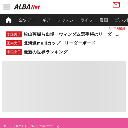
全ツアー
ギア
レッスン
ライフ
漫画
ゴルフ
メルマガ登録
松山英樹ら出場 ウィンダム選手権のリーダーボード
米国男子
北海道meijiカップ リーダーボード
国内女子
最新の世界ランキング
米国女子
マイナビネクストヒロインゴルフツアー