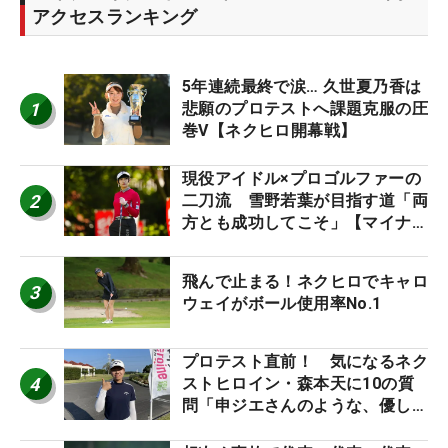
アクセスランキング
5年連続最終で涙… 久世夏乃香は
1
悲願のプロテストへ課題克服の圧
巻V【ネクヒロ開幕戦】
現役アイドル×プロゴルファーの
2
二刀流 雪野若葉が目指す道「両
方とも成功してこそ」【マイナビ
ネクストヒロインツアー】
飛んで止まる！ネクヒロでキャロ
3
ウェイがボール使用率No.1
プロテスト直前！ 気になるネク
4
ストヒロイン・森本天に10の質
問「申ジエさんのような、優しく
て、人柄がよくて、そういうプロ