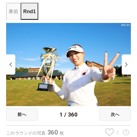
事前
Rnd1
1
/
360
前へ
次へ
360
2
このラウンドの写真
枚