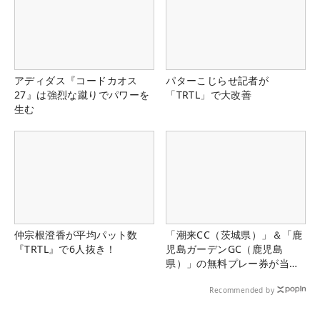
アディダス『コードカオス
パターこじらせ記者が
27』は強烈な蹴りでパワーを
「TRTL」で大改善
生む
仲宗根澄香が平均パット数
「潮来CC（茨城県）」＆「鹿
『TRTL』で6人抜き！
児島ガーデンGC（鹿児島
県）」の無料プレー券が当た
る！！
Recommended by