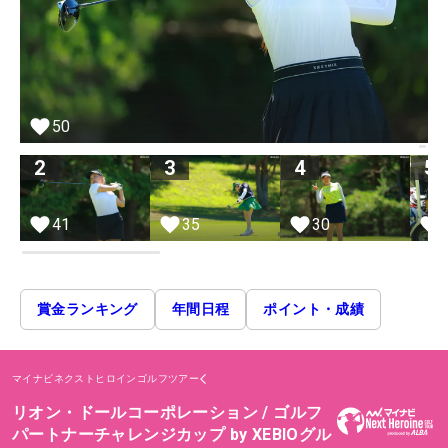
50
2
3
4
5
41
35
30
賞金ランキング
年間日程
ポイント・成績
マイナビネクストヒロインゴルフツアー
リオン・ドールコーポレーション / ゴルフ
パートナーチャレンジカップ by XEBIOグル