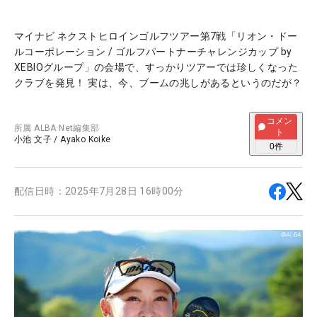
マイナビ ネクストヒロインゴルフツアー第7戦「リオン・ドー
ルコーポレーション / ゴルフパートナーチャレンジカップ by
XEBIOグループ」の会場で、すっかりツアーでは珍しくなった
クラブを発見！ 実は、今、ブームの兆しがあるというのだが？
コメン
所属
ALBA Net編集部
ト
小池 文子
/
Ayako Koike
0
件
配信日時：
2025年7月28日 16時00分