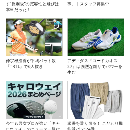
す“反則級”の寛容性と飛びは
事。｜スタッフ募集中
本当だった！
仲宗根澄香が平均パット数
アディダス『コードカオス
『TRTL』で6人抜き！
27』は強烈な蹴りでパワーを
生む
今年も男女プロが強い「キャ
猛暑を乗り切る！ こだわり機
ロウェイ」のニュース一覧は
能派パンツ4選