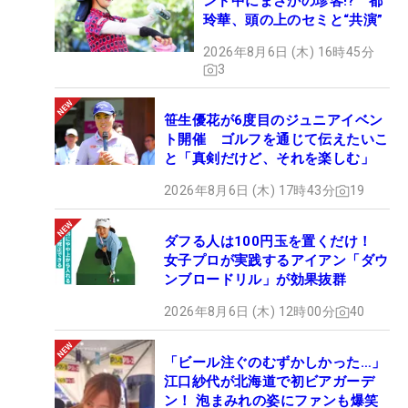
ンド中にまさかの珍客!? 都
玲華、頭の上のセミと“共演”
2026年8月6日 (木) 16時45分
3
笹生優花が6度目のジュニアイベン
ト開催 ゴルフを通じて伝えたいこ
と「真剣だけど、それを楽しむ」
2026年8月6日 (木) 17時43分
19
ダフる人は100円玉を置くだけ！
女子プロが実践するアイアン「ダウ
ンブロードリル」が効果抜群
2026年8月6日 (木) 12時00分
40
「ビール注ぐのむずかしかった…」
江口紗代が北海道で初ビアガーデ
ン！ 泡まみれの姿にファンも爆笑