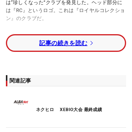
は“珍しくなった”クラブを発見した。ヘッド部分に
は『RC』というロゴ。これは『ロイヤルコレクショ
ン』のクラブだ。
1992年に神戸で生まれた通称“ロイコレ”は、日本を
記事の続きを読む
飛び出し、トッド・ハミルトン（米国）が2004年に
制した「全英オープン」など、海外メジャーでも勝
利に貢献している。海外では「ソナテック」という
名で展開される、いわば日本発、“FW・UTの老舗”と
もいえる存在だ。
関連記事
ブームの兆し、と言ったのは、当然、ひとりだけが
使用している…というわけではないから。では、な
ぜ、ロイコレを選択したのか？
ネクヒロ XEBIO大会 最終成績
昨年に続き、今季もこれまで全試合に出場している
菊地りおは、今大会から『ロイヤルコレクション