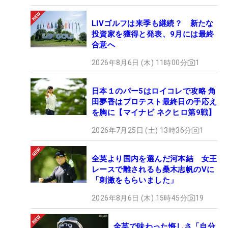
LIVゴルフは来季も継続？ 新たな
投資家を獲得と発表、9月には最終
合意へ
2026年8月6日 (木) 11時00分
1
日本１のパー5はロイコレで攻略 角
田夢香はプロテスト最終日の手応え
を胸に【マイナビ ネクヒロ第9戦】
2026年7月25日 (土) 13時36分
1
全英より国内を選んだ河本結 女王
レースで離されるも桑木志帆のVに
「刺激をもらいました」
2026年8月6日 (木) 15時45分
19
全英で味わった悔しさ「自分