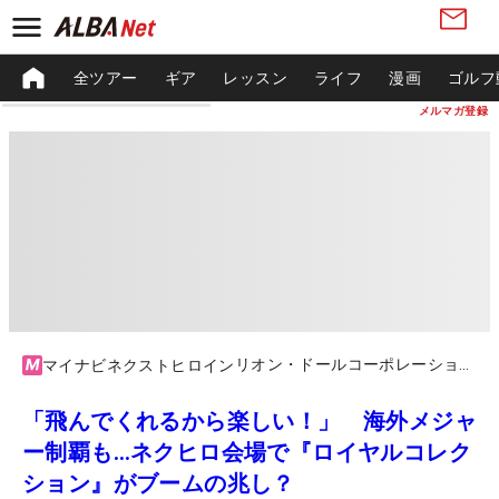
全ツアー
ギア
レッスン
ライフ
漫画
ゴルフ
メルマガ登録
リオン・ドールコーポレーション / ゴルフパートナーチャレンジカップ by XEBIOグループ
マイナビネクストヒロイン
「飛んでくれるから楽しい！」 海外メジャ
ー制覇も…ネクヒロ会場で『ロイヤルコレク
ション』がブームの兆し？