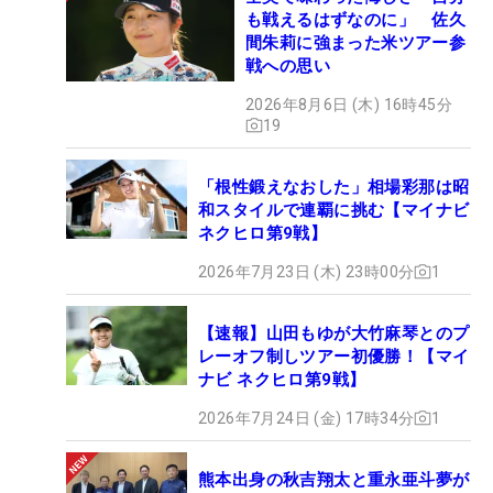
も戦えるはずなのに」 佐久
間朱莉に強まった米ツアー参
戦への思い
2026年8月6日 (木) 16時45分
19
「根性鍛えなおした」相場彩那は昭
和スタイルで連覇に挑む【マイナビ
ネクヒロ第9戦】
2026年7月23日 (木) 23時00分
1
【速報】山田もゆが大竹麻琴とのプ
レーオフ制しツアー初優勝！【マイ
ナビ ネクヒロ第9戦】
2026年7月24日 (金) 17時34分
1
熊本出身の秋吉翔太と重永亜斗夢が