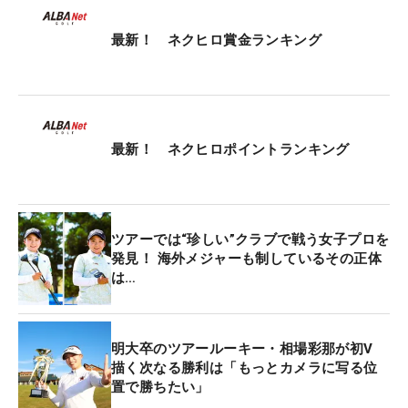
RC-VT』の3、5番ウッドを投入。前半は優勝争いを
最新！ ネクヒロ賞金ランキング
演じ、最終的に5位タイと今季初のトップ10フィニ
ッシュを果たした。以前使っていた3番ウッドは
「球が上がり過ぎちゃって」と言い、飛距離ロスに
悩んでいたという。ただ、新兵器を手にすると、
「ロイヤルコレクションのウッドは風にも負けない
最新！ ネクヒロポイントランキング
し、ちゃんとグリーンで止まってくれる」という結
果に驚かされた。
ツアーでは“珍しい”クラブで戦う女子プロを
昨年も同じ会場で行われた今大会と比べても「飛ん
発見！ 海外メジャーも制しているその正体
でくれるから短く感じて楽しかった」と、求める弾
は…
道、そして飛距離アップをよろこぶ。393ヤードと
長めの12番パー4では3番ウッドで打った2打目がグ
リーンにオン。「狙ったところにまっすぐ飛んでく
明大卒のツアールーキー・相場彩那が初V
れた」とパーオンに成功するなど投入初戦にして好
描く次なる勝利は「もっとカメラに写る位
置で勝ちたい」
成績に貢献した。