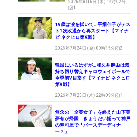
2026年8月6日 (木) 14時02分
1
19歳は涙を拭いて…平畑佳子がテス
ト1次敗退から再スタート【マイナ
ビ ネクヒロ第9戦】
2026年7月24日 (金) 09時15分
2
韓国にいるはずが…和久井麻由は気
持ち切り替えキャロウェイボールで
今季初V目指す【マイナビ ネクヒロ
第9戦】
2026年7月23日 (木) 22時09分
1
無念の「全英女子」を終えた山下美
夢有が帰国 きょうだい揃って神戸
の寿司屋で「バースデーディナ
ー？」