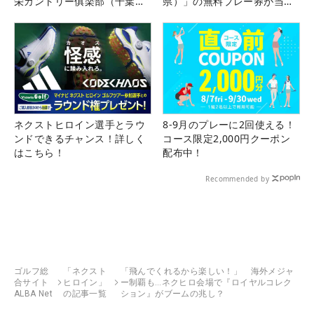
栄カントリー俱楽部（千葉
県）」の無料プレー券が当た
県）
る！！
ネクストヒロイン選手とラウ
8-9月のプレーに2回使える！
ンドできるチャンス！詳しく
コース限定2,000円クーポン
はこちら！
配布中！
Recommended by
ゴルフ総
「ネクスト
「飛んでくれるから楽しい！」 海外メジャ
合サイト
ヒロイン」
ー制覇も…ネクヒロ会場で『ロイヤルコレク
ALBA Net
の記事一覧
ション』がブームの兆し？