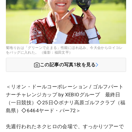
菊地りおは「グリーンで止まる」性能にほれ込み、今大会からロイコレ
をバッグに入れた。 （撮影：福田文平）
この記事の写真
1
枚を見る
＜リオン・ドールコーポレーション / ゴルフパート
ナーチャレンジカップ by XEBIOグループ 最終日
（一日競技）◇25日◇ボナリ高原ゴルフクラブ（福
島県）◇6464ヤード・パー72＞
先週行われたネクヒロの会場で、すっかりツアーで