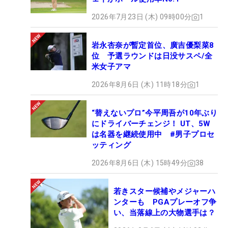
2026年7月23日 (木) 09時00分
1
岩永杏奈が暫定首位、廣吉優梨菜8
位 予選ラウンドは日没サスペ/全
米女子アマ
2026年8月6日 (木) 11時18分
1
“替えないプロ”今平周吾が10年ぶり
にドライバーチェンジ！ UT、5W
は名器を継続使用中 #男子プロセ
ッティング
2026年8月6日 (木) 15時49分
38
若きスター候補やメジャーハ
ンターも PGAプレーオフ争
い、当落線上の大物選手は？