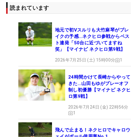
第2次予選から参加ができる。新しい武器を手に入
読まれています
れた24歳は、「今年が最後」という決意を示すプロ
テストへと挑んでいく。
地元で初Vスルリも大竹麻琴がブレ
イクの予感…ネクヒロ参戦からベス
選手同士の口コミなどで、まだまだツアーで拡大す
ト連発「50台に近づいてますね
る予感も？ そう遠くない未来に、プロテスト突破を
笑」【マイナビ ネクヒロ第9戦】
目指す選手たちが、“当たり前”のようにバッグに入
2026年7月25日 (土) 15時00分
1
れているクラブになっているかもしれない。（文・
小池文子）
24時間かけて長崎からやって
きた…山田もゆがプレーオフ
制し初優勝【マイナビ ネクヒ
ロ第9戦】
2026年7月24日 (金) 22時56分
1
飛んで止まる！ネクヒロでキャロウ
ェイがボール使用率No.1