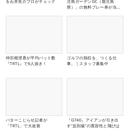
を石井良介プロがチェック
児島ガーデンGC（鹿児島
県）」の無料プレー券が当た
る！！
仲宗根澄香が平均パット数
ゴルフの熱狂を、つくる仕
『TRTL』で6人抜き！
事。｜スタッフ募集中
パターこじらせ記者が
『G740』アイアンが引き出
「TRTL」で大改善
す“反則級”の寛容性と飛びは