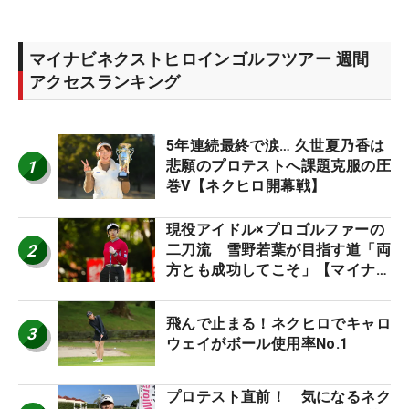
マイナビネクストヒロインゴルフツアー 週間
アクセスランキング
5年連続最終で涙… 久世夏乃香は
1
悲願のプロテストへ課題克服の圧
巻V【ネクヒロ開幕戦】
現役アイドル×プロゴルファーの
2
二刀流 雪野若葉が目指す道「両
方とも成功してこそ」【マイナビ
ネクストヒロインツアー】
飛んで止まる！ネクヒロでキャロ
3
ウェイがボール使用率No.1
プロテスト直前！ 気になるネク