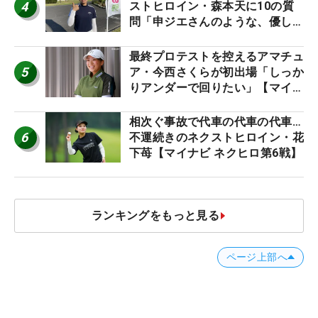
4
ストヒロイン・森本天に10の質
問「申ジエさんのような、優しく
て、人柄がよくて、そういうプロ
になりたいです」
最終プロテストを控えるアマチュ
5
ア・今西さくらが初出場「しっか
りアンダーで回りたい」【マイナ
ビ ネクストヒロインツアー】
相次ぐ事故で代車の代車の代車…
6
不運続きのネクストヒロイン・花
下苺【マイナビ ネクヒロ第6戦】
ランキングをもっと見る
ページ上部へ