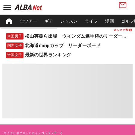
全ツアー
ギア
レッスン
ライフ
漫画
ゴルフ
メルマガ登録
松山英樹ら出場 ウィンダム選手権のリーダーボード
米国男子
北海道meijiカップ リーダーボード
国内女子
最新の世界ランキング
米国女子
マイナビネクストヒロインゴルフツアー