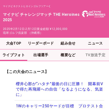
マイナビネクストヒロインゴルフツアー
マイナビ チャレンジマッチ THE Heroines
2025
2025年2月12日-2月12日
賞金総額
¥12,000,000
琉球ゴルフ倶楽部 （沖縄県）
大会TOP
リーダーボード
組み合せ
ニュース
ライブフォト
出場選手
概要など
TV放送予定
【この大会のニュース】
櫻井心那が“ハタチ”最後の日に圧勝！ 開幕前V
で得た再飛躍への自信「なるようになる、気楽
に」
1Wのキャリー250ヤードが目標 プロテスト合