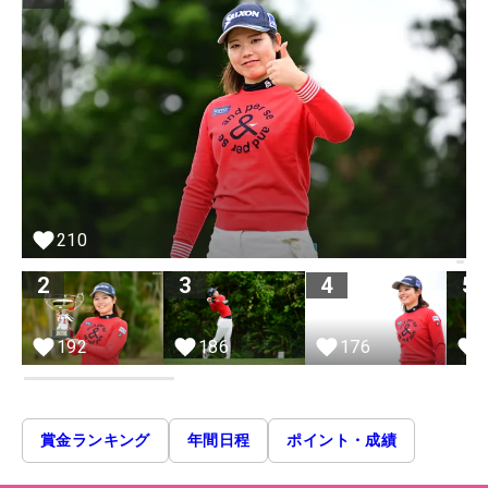
210
2
3
4
5
186
192
176
賞金ランキング
年間日程
ポイント・成績