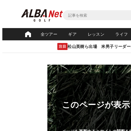
全ツアー
ギア
レッスン
ライフ
松山英樹ら出場 米男子リーダー
注目
このページが表示