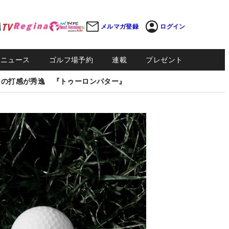
メルマガ登録
ログイン
Sニュース
ゴルフ場予約
連載
プレゼント
しの打感が秀逸 『トゥーロンパター』