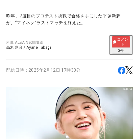
昨年、7度目のプロテスト挑戦で合格を手にした平塚新夢
が、“マイネク”ラストマッチを終えた。
コメン
所属
ALBA Net編集部
ト
高木 彩音
/
Ayane Takagi
2
件
配信日時：
2025年2月12日 17時30分