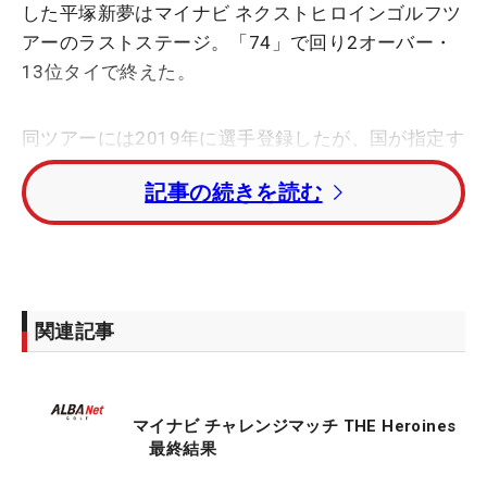
した平塚新夢はマイナビ ネクストヒロインゴルフツ
アーのラストステージ。「74」で回り2オーバー・
13位タイで終えた。
同ツアーには2019年に選手登録したが、国が指定す
る難病『成人発症スチル病』の影響で一度休止する
記事の続きを読む
ことに。23年から試合に復活し、主催者推薦などで
試合に出ていた。「私はあまり投票とかで上位に行
けるタイプではなく、推薦で出させてもらうことが
多かった。マイナビ関係者の皆さんに感謝をしなが
ら、『変な成績は出せないな』と思いながら、皆さ
関連記事
んに喜んでもらえるような成績で上がろうと思いな
がらやっていました」と振り返る。
マイナビ チャレンジマッチ THE Heroines
一番印象に残っているのは「ファイナルで優勝した
最終結果
ことがすごくいい思い出」と、昨年の賞金ランキン