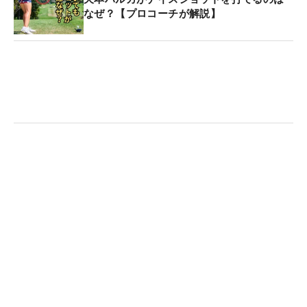
なるほど、人に見られながらプレーすることが身に
なぜ？【プロコーチが解説】
つくので、『最後まで頑張らないと』という気持ち
にさせてくれるような試合だなと思いました」と回
想した。
プロゴルファーになってから初めてのオフシーズ
ン。プロとしての実感は「あまり湧いていないです
ね（笑）。まだシーズンが始まってないからか
な…」と気持ちはいままでと変わらず、平塚らしく
淡々とした様子だった。しかし、闘志は燃えてい
る。「ステップで優勝、まずは1勝したいです」と
意気込む。自身の今季初戦は4月3～5日に行われる
「YANMAR HANASAKA Ladies」（滋賀県、琵琶湖
カントリー倶楽部 琵琶湖・三上コース）だ。
「プロ初年度はたくさん大変なこともあると思いま
すし、メンタル面も不安なことがあるんですけど、