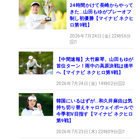
24時間かけて長崎からやって
きた…山田もゆがプレーオフ
制し初優勝【マイナビ ネクヒ
ロ第9戦】
2026年7月24日 (金) 22時56分
1
【中間速報】大竹麻琴、山田もゆが
首位ターン！雨中の高原決戦は後半
へ【マイナビ ネクヒロ第9戦】
2026年7月24日 (金) 14時02分
2
韓国にいるはずが…和久井麻由は気
持ち切り替えキャロウェイボールで
今季初V目指す【マイナビ ネクヒロ
第9戦】
2026年7月23日 (木) 22時09分
1