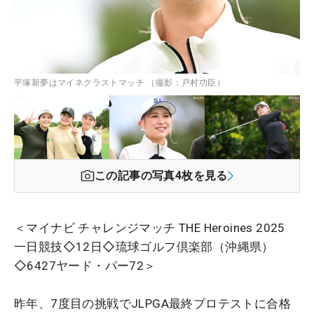
平塚新夢はマイネクラストマッチ （撮影：戸村功臣）
この記事の写真
4
枚を見る
＜マイナビ チャレンジマッチ THE Heroines 2025
一日競技◇12日◇琉球ゴルフ倶楽部（沖縄県）
◇6427ヤード・パー72＞
昨年、7度目の挑戦でJLPGA最終プロテストに合格