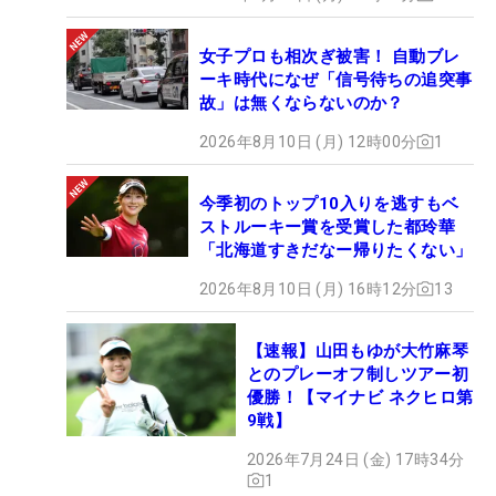
女子プロも相次ぎ被害！ 自動ブレ
ーキ時代になぜ「信号待ちの追突事
故」は無くならないのか？
2026年8月10日 (月) 12時00分
1
今季初のトップ10入りを逃すもベ
ストルーキー賞を受賞した都玲華
「北海道すきだなー帰りたくない」
2026年8月10日 (月) 16時12分
13
【速報】山田もゆが大竹麻琴
とのプレーオフ制しツアー初
優勝！【マイナビ ネクヒロ第
9戦】
2026年7月24日 (金) 17時34分
1