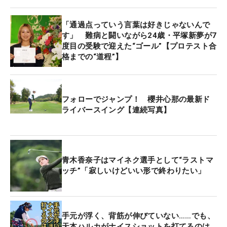
グ上位者しか出られない最終戦でツアー2勝目を飾
ったことだった。「プロテストを通って1発目の試
「通過点っていう言葉は好きじゃないんで
合がファイナルだったので、それで優勝できたこと
す」 難病と闘いながら24歳・平塚新夢が7
はすごくうれしかったです」と喜びが溢れる。「あ
度目の受験で迎えた“ゴール”【プロテスト合
とは、一昨年のマイナビで10月ぐらいにやった大会
格までの“道程”】
で、足くじいたことですね（笑）」とアクシデント
も今ではいい思い出だ。
フォローでジャンプ！ 櫻井心那の最新ド
ライバースイング【連続写真】
同ツアーは「将来有望な若手女子ゴルファーに賞金
のかかった真剣勝負の機会を提供することにより、
大きく羽ばたいてもらいたい」という思いが込めら
れて発足。平塚はこのツアーで戦い「メディアとか
青木香奈子はマイネク選手として“ラストマ
の露出も多いので、プレー中もニコニコ楽しそうに
ッチ”「寂しいけどいい形で終わりたい」
やるっていうのがけっこう大事だなとか、プロじゃ
ない試合とかだと観客はいないし、（自分の感情
が）態度に出たときは表情があまり気にならないと
手元が浮く、背筋が伸びていない……でも、
思うんですけど、（ネクヒロでは）トップの順位に
天本ハルカがナイスショットを打てるのは