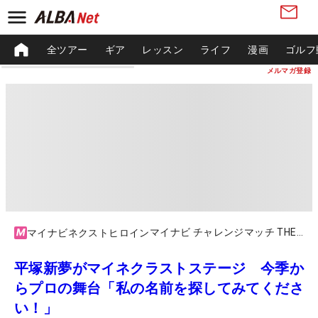
全ツアー
ギア
レッスン
ライフ
漫画
ゴルフ
メルマガ登録
マイナビ チャレンジマッチ THE Heroines 2025
マイナビネクストヒロイン
平塚新夢がマイネクラストステージ 今季か
らプロの舞台「私の名前を探してみてくださ
い！」