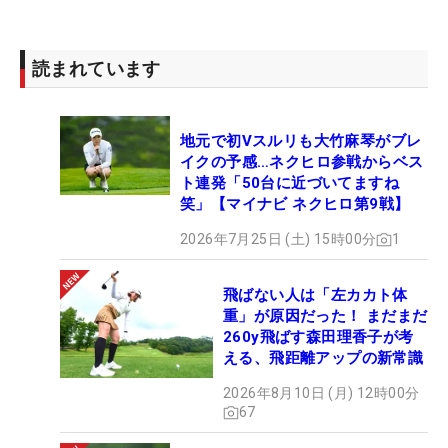
まずは自分らしくプレーすることが1番大事だなと
思う。あまり追い込みすぎず、もちろん成績を出し
読まれています
たい気持ちはありますが、負荷をかけすぎずに楽し
んで、1年過ごせたらいいかなと思っています」
地元で初Vスルリも大竹麻琴がブレ
最後に「マイナビで応援してくださっていた皆さん
イクの予感…ネクヒロ参戦からベス
ト連発「50台に近づいてますね
へ、ステップ・アップ・ツアーとかレギュラーツア
笑」【マイナビ ネクヒロ第9戦】
ーで放送されるので、いっぱい映れるように頑張る
ので、是非チェックして私の名前を探してみてくだ
2026年7月25日 (土) 15時00分
1
さい！ ありがとうございました。これからも応援よ
ろしくお願いします！」とファンへ向けた。平塚は
飛ばない人は「左カカト体
重」が原因だった！ まだまだ
これでネクストヒロインツアーを卒業。プロゴルフ
260y飛ばす森田理香子が考
ァーとして大きく羽ばたいていく。（文・高木彩
える、飛距離アップの新常識
音）
2026年8月10日 (月) 12時00分
67