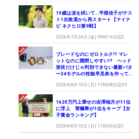
19歳は涙を拭いて…平畑佳子がテス
ト1次敗退から再スタート【マイナ
ビ ネクヒロ第9戦】
2026年7月24日 (金) 09時15分
2
ブレードなのにゼロトルク!? マレ
ットなのに開閉しやすい!? ヘッド
形状だけじゃ判別できない最新パタ
ー34モデルの性能早見表を作って
みた #ギアカタログ2026
2026年8月10日 (月) 17時08分
39
1620万円上乗せの吉澤柚月が11位
に浮上 菅楓華が1位をキープ【女
子賞金ランキング】
2026年8月10日 (月) 11時30分
1