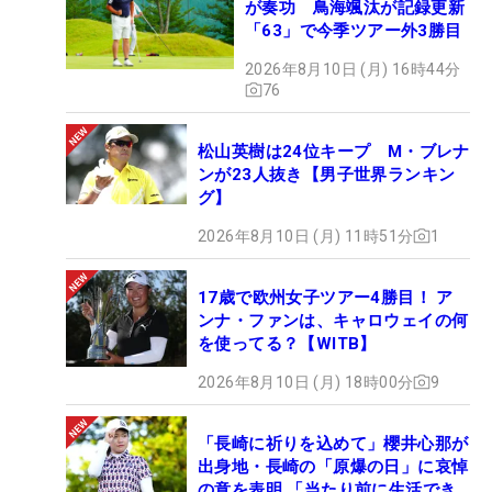
が奏功 鳥海颯汰が記録更新
「63」で今季ツアー外3勝目
2026年8月10日 (月) 16時44分
76
松山英樹は24位キープ M・ブレナ
ンが23人抜き【男子世界ランキン
グ】
2026年8月10日 (月) 11時51分
1
17歳で欧州女子ツアー4勝目！ ア
ンナ・ファンは、キャロウェイの何
を使ってる？【WITB】
2026年8月10日 (月) 18時00分
9
「長崎に祈りを込めて」櫻井心那が
出身地・長崎の「原爆の日」に哀悼
の意を表明 「当たり前に生活でき