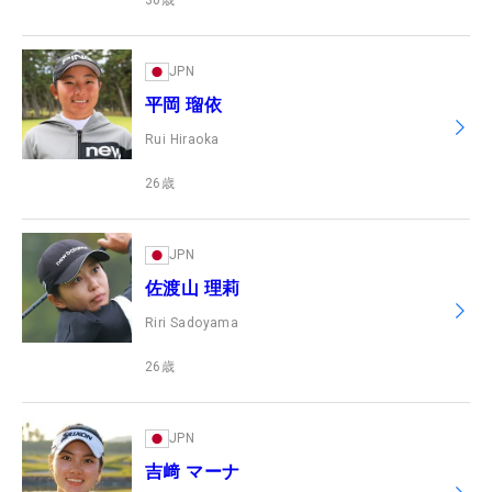
30
歳
JPN
平岡 瑠依
Rui Hiraoka
26
歳
JPN
佐渡山 理莉
Riri Sadoyama
26
歳
JPN
吉﨑 マーナ