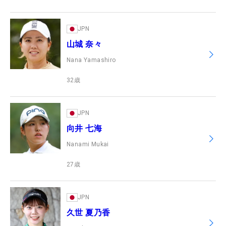
JPN
山城 奈々
Nana Yamashiro
32
歳
JPN
向井 七海
Nanami Mukai
27
歳
JPN
久世 夏乃香