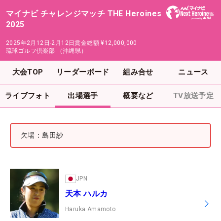
マイナビ チャレンジマッチ THE Heroines
2025
2025年2月12日-2月12日
賞金総額
¥12,000,000
琉球ゴルフ倶楽部 （沖縄県）
大会TOP
リーダーボード
組み合せ
ニュース
ライブフォト
出場選手
概要など
TV放送予定
欠場：島田紗
JPN
天本 ハルカ
Haruka Amamoto