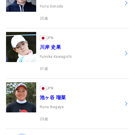
Yuria Sonoda
25
歳
JPN
川岸 史果
Fumika Kawagishi
31
歳
JPN
池ヶ谷 瑠菜
Runa Ikegaya
23
歳