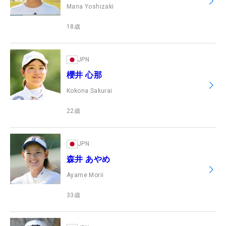
Mana Yoshizaki
18
歳
JPN
櫻井 心那
Kokona Sakurai
22
歳
JPN
森井 あやめ
Ayame Morii
33
歳