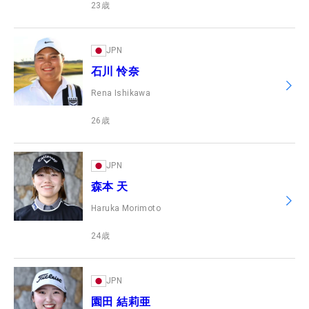
23
歳
JPN
石川 怜奈
Rena Ishikawa
26
歳
JPN
森本 天
Haruka Morimoto
24
歳
JPN
園田 結莉亜