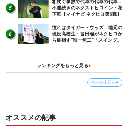
相次ぐ事故で代車の代車の代車…
5
不運続きのネクストヒロイン・花
下苺【マイナビ ネクヒロ第6戦】
憧れはタイガー・ウッズ 地元の
6
現役高校生・畠田瑠がネクヒロか
ら目指す“唯一無二”「スイングは
誰にも負けない」
ランキングをもっと見る
ページ上部へ
オススメの記事