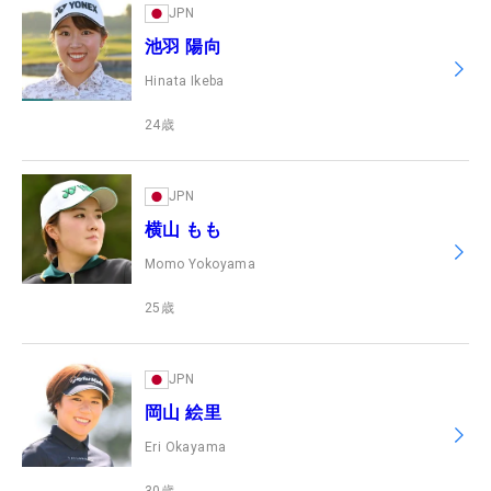
JPN
池羽 陽向
Hinata Ikeba
24
歳
JPN
横山 もも
Momo Yokoyama
25
歳
JPN
岡山 絵里
Eri Okayama