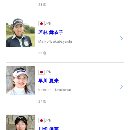
28
歳
JPN
若林 舞衣子
Maiko Wakabayashi
38
歳
JPN
早川 夏未
Natsumi Hayakawa
24
歳
JPN
川畑 優菜