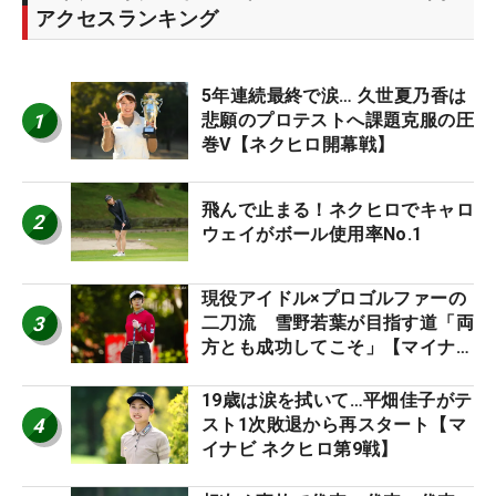
アクセスランキング
5年連続最終で涙… 久世夏乃香は
1
悲願のプロテストへ課題克服の圧
巻V【ネクヒロ開幕戦】
飛んで止まる！ネクヒロでキャロ
2
ウェイがボール使用率No.1
現役アイドル×プロゴルファーの
3
二刀流 雪野若葉が目指す道「両
方とも成功してこそ」【マイナビ
ネクストヒロインツアー】
19歳は涙を拭いて…平畑佳子がテ
4
スト1次敗退から再スタート【マ
イナビ ネクヒロ第9戦】