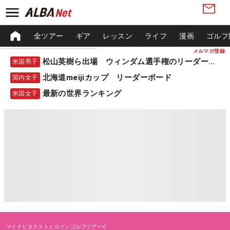
全ツアー
ギア
レッスン
ライフ
漫画
ゴルフ
メルマガ登録
松山英樹ら出場 ウィンダム選手権のリーダーボード
米国男子
北海道meijiカップ リーダーボード
国内女子
最新の世界ランキング
米国女子
マイナビネクストヒロインゴルフツアー