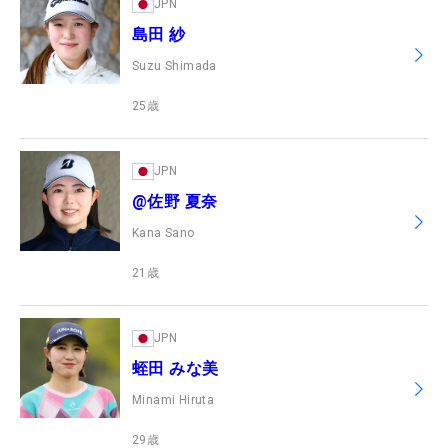
JPN
島田 紗
Suzu Shimada
25
歳
JPN
@佐野 夏奈
Kana Sano
21
歳
JPN
蛭田 みな美
Minami Hiruta
29
歳