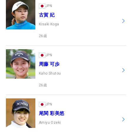
JPN
古賀 妃
Kisaki Koga
26
歳
JPN
周藤 可歩
Kaho Shutou
26
歳
JPN
尾関 彩美悠
Amiyu Ozeki