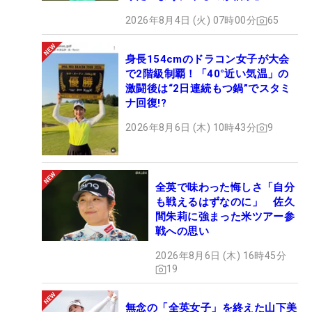
2026年8月4日 (火) 07時00分
65
身長154cmのドラコン女子が大会
で2階級制覇！「40°近い気温」の
激闘後は“2日連続もつ鍋”でスタミ
ナ回復!?
2026年8月6日 (木) 10時43分
9
全英で味わった悔しさ「自分
も戦えるはずなのに」 佐久
間朱莉に強まった米ツアー参
戦への思い
2026年8月6日 (木) 16時45分
19
無念の「全英女子」を終えた山下美