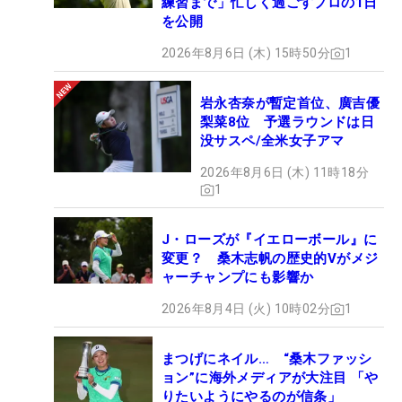
練習まで」忙しく過ごすプロの1日
を公開
2026年8月6日 (木) 15時50分
1
岩永杏奈が暫定首位、廣吉優
梨菜8位 予選ラウンドは日
没サスペ/全米女子アマ
2026年8月6日 (木) 11時18分
1
J・ローズが『イエローボール』に
変更？ 桑木志帆の歴史的Vがメジ
ャーチャンプにも影響か
2026年8月4日 (火) 10時02分
1
まつげにネイル… “桑木ファッシ
ョン”に海外メディアが大注目 「や
りたいようにやるのが信条」