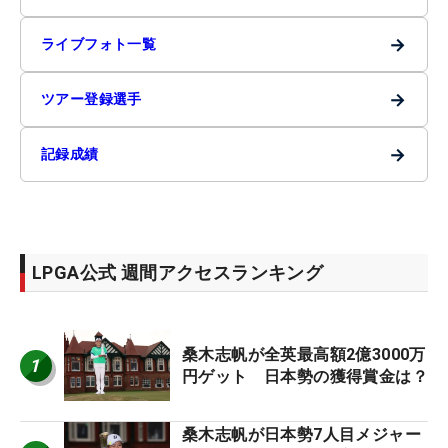
→
ライブフォト一覧
→
ツアー登録選手
→
記録成績
LPGA公式 週間アクセスランキング
桑木志帆が全英最高額2億3000万
1
円ゲット 日本勢の獲得賞金は？
桑木志帆が日本勢7人目メジャー