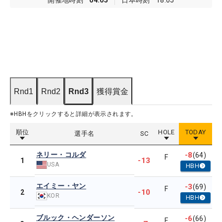
開催地時刻
04:05
日本時刻
18:05
Rnd1
Rnd2
Rnd3
獲得賞金
※HBHをクリックすると詳細が表示されます。
順位
HOLE
TODAY
選手名
SC
ネリー・コルダ
-8
(64)
F
-13
1
USA
HBH
エイミー・ヤン
-3
(69)
F
-10
2
KOR
HBH
ブルック・ヘンダーソン
-6
(66)
F