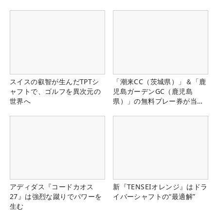
県）
スイスの叡智が生んだTPTシ
「潮来CC（茨城県）」＆「鹿
ャフトで、ゴルフを異次元の
児島ガーデンGC（鹿児島
世界へ
県）」の無料プレー券が当た
る！！
アディダス『コードカオス
新『TENSEIオレンジ』はドラ
27』は強烈な蹴りでパワーを
イバーシャフトの“最適解”
生む