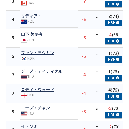
-7
3
CAN
HBH
リディア・コ
2
(74)
F
-6
4
NZL
HBH
山下 美夢有
-4
(68)
F
-5
5
JPN
HBH
ファン・ヨウミン
1
(73)
F
-5
5
KOR
HBH
ジーノ・ティティクル
1
(73)
F
-4
7
THA
HBH
ロティ・ウォード
4
(76)
F
-4
7
ENG
HBH
ローズ・チャン
-2
(70)
F
-3
9
USA
HBH
イ・ソミ
-2
(70)
F