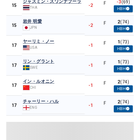
ジャスミン・スワンナプーラ
-3
(69)
F
-2
15
THA
HBH
岩井 明愛
2
(74)
F
-2
15
JPN
HBH
ヤーリミ・ノー
1
(73)
F
-1
17
USA
HBH
リン・グラント
1
(73)
F
-1
17
SWE
HBH
イン・ルオニン
2
(74)
F
-1
17
CHI
HBH
チャーリー・ハル
2
(74)
F
-1
17
ENG
HBH