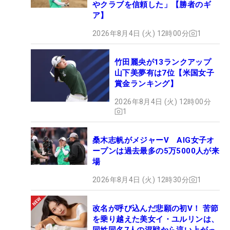
やクラブを信頼した」【勝者のギ
ア】
2026年8月4日 (火) 12時00分
1
竹田麗央が13ランクアップ
山下美夢有は7位【米国女子
賞金ランキング】
2026年8月4日 (火) 12時00分
1
桑木志帆がメジャーV AIG女子オ
ープンは過去最多の5万5000人が来
場
2026年8月4日 (火) 12時30分
1
改名が呼び込んだ悲願の初V！ 苦節
を乗り越えた美女イ・ユルリンは、
同姓同名7人の混戦から這い上がっ