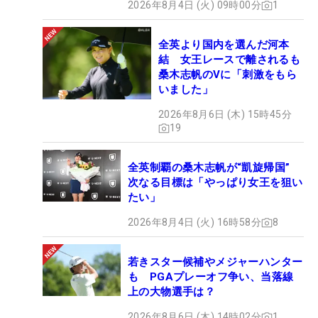
2026年8月4日 (火) 09時00分
1
全英より国内を選んだ河本
結 女王レースで離されるも
桑木志帆のVに「刺激をもら
いました」
2026年8月6日 (木) 15時45分
19
全英制覇の桑木志帆が“凱旋帰国”
次なる目標は「やっぱり女王を狙い
たい」
2026年8月4日 (火) 16時58分
8
若きスター候補やメジャーハンター
も PGAプレーオフ争い、当落線
上の大物選手は？
2026年8月6日 (木) 14時02分
1