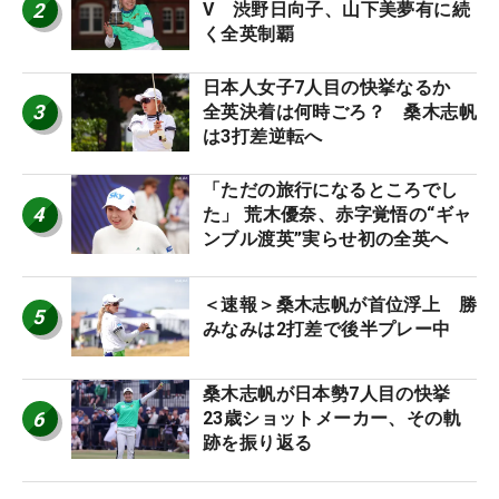
2
V 渋野日向子、山下美夢有に続
く全英制覇
日本人女子7人目の快挙なるか
3
全英決着は何時ごろ？ 桑木志帆
は3打差逆転へ
「ただの旅行になるところでし
4
た」 荒木優奈、赤字覚悟の“ギャ
ンブル渡英”実らせ初の全英へ
＜速報＞桑木志帆が首位浮上 勝
5
みなみは2打差で後半プレー中
桑木志帆が日本勢7人目の快挙
6
23歳ショットメーカー、その軌
跡を振り返る