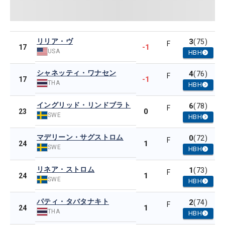
リリア・ヴ
3
(75)
F
-1
17
USA
HBH
シャネッティ・ワナセン
4
(76)
F
-1
17
THA
HBH
イングリッド・リンドブラト
6
(78)
F
0
23
SWE
HBH
マデリーン・サグストロム
0
(72)
F
1
24
SWE
HBH
リネア・ストロム
1
(73)
F
1
24
SWE
HBH
パティ・タバタナキト
2
(74)
F
1
24
THA
HBH