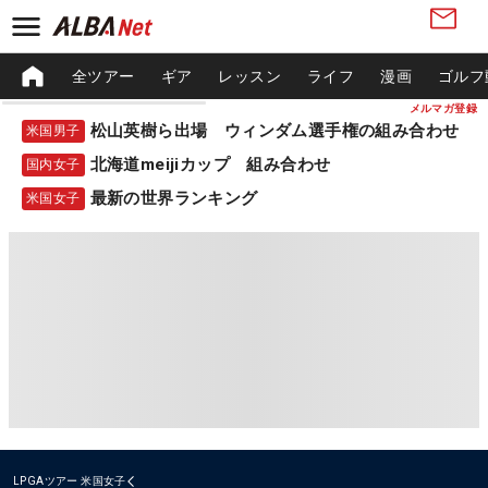
全ツアー
ギア
レッスン
ライフ
漫画
ゴルフ
メルマガ登録
松山英樹ら出場 ウィンダム選手権の組み合わせ
米国男子
北海道meijiカップ 組み合わせ
国内女子
最新の世界ランキング
米国女子
LPGAツアー
米国女子