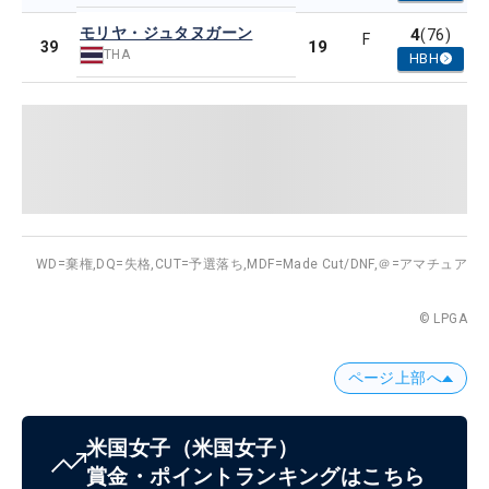
モリヤ・ジュタヌガーン
4
(76)
F
19
39
THA
HBH
WD=棄権,
DQ=失格,
CUT=予選落ち,
MDF=Made Cut/DNF,
＠=アマチュア
© LPGA
ページ上部へ
米国女子
（米国女子）
賞金・ポイントランキングはこちら