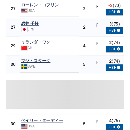
ローレン・コフリン
-2
(70)
F
2
27
USA
HBH
岩井 千怜
3
(75)
F
2
27
JPN
HBH
ミランダ・ワン
2
(74)
F
4
29
CHI
HBH
マヤ・スターク
2
(74)
F
5
30
SWE
HBH
ベイリー・ターディー
4
(76)
F
5
30
USA
HBH