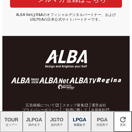
ALBA NetはR&Aのオフィシャルデジタルパートナー、および
USLPGAの日本公式サイトパートナーです。
広告掲載について
スタッフ募集
運営会社
プライバシーポリシー
ご利用に際して
会員規約
ガイドライン
特定商取引法に基づく表示
TOUR
JLPGA
JGTO
LPGA
PGA
ゴルフ場予約サービス利用規約
マイページサービス利用規約
閉じる
ポイント利用規約
お問合せ
ヘルプ
サイトマップ
全ツアー
国内女子
国内男子
米国女子
米国男子
更新