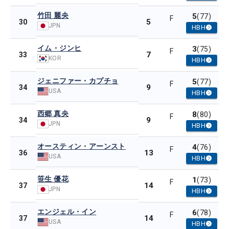
竹田 麗央
5
(77)
F
5
30
JPN
HBH
イム・ジンヒ
3
(75)
F
7
33
KOR
HBH
ジェニファー・カプチョ
5
(77)
F
9
34
USA
HBH
西郷 真央
8
(80)
F
9
34
JPN
HBH
オースティン・アーンスト
4
(76)
F
13
36
USA
HBH
笹生 優花
1
(73)
F
14
37
JPN
HBH
エンジェル・イン
6
(78)
F
14
37
USA
HBH