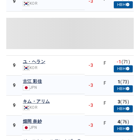
-3
9
KOR
HBH
ユ・ヘラン
-1
(71)
F
-3
9
KOR
HBH
古江 彩佳
1
(73)
F
-3
9
JPN
HBH
キム・アリム
3
(75)
F
-3
9
KOR
HBH
畑岡 奈紗
4
(76)
F
-3
9
JPN
HBH