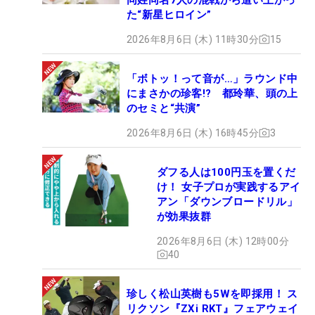
た“新星ヒロイン”
2026年8月6日 (木) 11時30分
15
「ボトッ！って音が…」ラウンド中
にまさかの珍客!? 都玲華、頭の上
のセミと“共演”
2026年8月6日 (木) 16時45分
3
ダフる人は100円玉を置くだ
け！ 女子プロが実践するアイ
アン「ダウンブロードリル」
が効果抜群
2026年8月6日 (木) 12時00分
40
珍しく松山英樹も5Wを即採用！ ス
リクソン『ZXi RKT』フェアウェイ