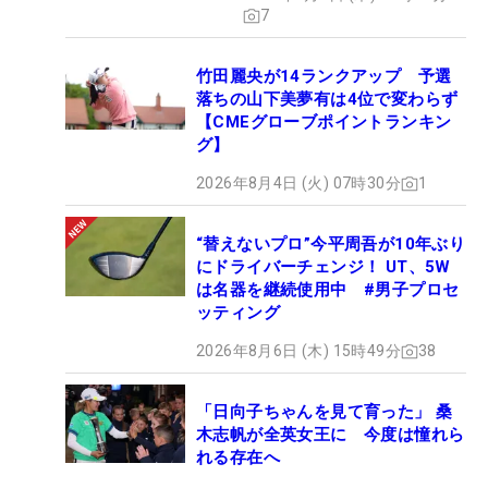
7
竹田麗央が14ランクアップ 予選
落ちの山下美夢有は4位で変わらず
【CMEグローブポイントランキン
グ】
2026年8月4日 (火) 07時30分
1
“替えないプロ”今平周吾が10年ぶり
にドライバーチェンジ！ UT、5W
は名器を継続使用中 #男子プロセ
ッティング
2026年8月6日 (木) 15時49分
38
「日向子ちゃんを見て育った」 桑
木志帆が全英女王に 今度は憧れら
れる存在へ