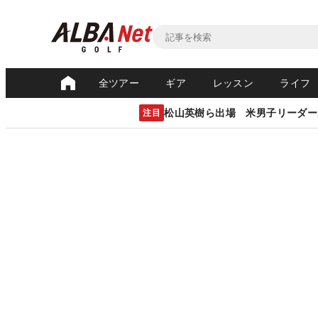
全ツアー
ギア
レッスン
ライフ
松山英樹ら出場 米男子リーダー
注目