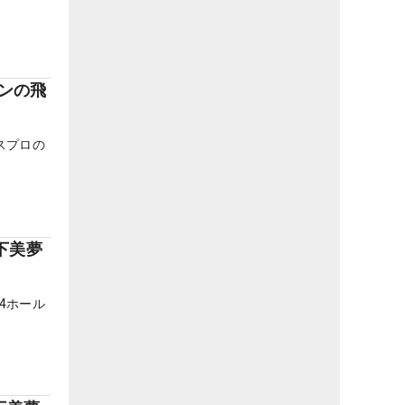
ズンの飛
スプロの
下美夢
4ホール