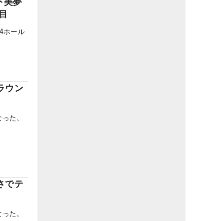
下美夢
目
4ホール
ラウン
なった。
さでテ
なった。