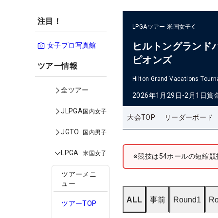
注目！
LPGAツアー
米国女子
ヒルトングランド
女子プロ写真館
ピオンズ
ツアー情報
Hilton Grand Vacations Tour
全ツアー
2026年1月29日-2月1日
賞
JLPGA
国内女子
大会TOP
リーダーボード
JGTO
国内男子
LPGA
米国女子
※競技は54ホールの短縮
ツアーメニ
ュー
ALL
事前
Round1
Ro
ツアーTOP