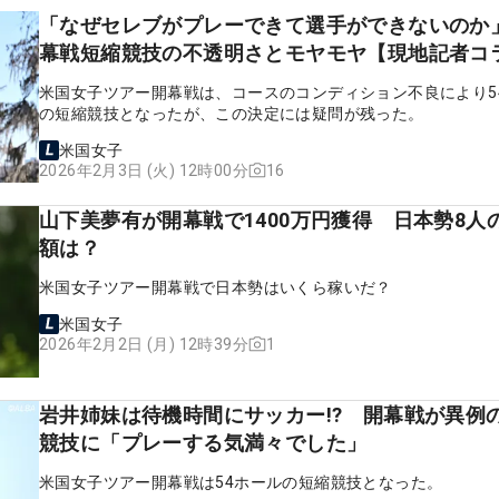
「なぜセレブがプレーできて選手ができないのか
幕戦短縮競技の不透明さとモヤモヤ【現地記者コ
米国女子ツアー開幕戦は、コースのコンディション不良により5
の短縮競技となったが、この決定には疑問が残った。
米国女子
16
2026年2月3日 (火) 12時00分
山下美夢有が開幕戦で1400万円獲得 日本勢8人
額は？
米国女子ツアー開幕戦で日本勢はいくら稼いだ？
米国女子
1
2026年2月2日 (月) 12時39分
岩井姉妹は待機時間にサッカー!? 開幕戦が異例
競技に「プレーする気満々でした」
米国女子ツアー開幕戦は54ホールの短縮競技となった。