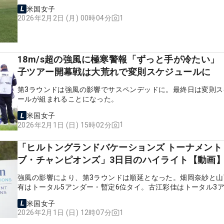
米国女子
1
2026年2月2日 (月) 00時04分
18m/s超の強風に極寒警報「ずっと手が冷たい」
子ツアー開幕戦は大荒れで変則スケジュールに
第3ラウンドは強風の影響でサスペンデッドに。最終日は変則ス
ールが組まれることになった。
米国女子
1
2026年2月1日 (日) 15時02分
「ヒルトングランドバケーションズ トーナメント
ブ・チャンピオンズ」3日目のハイライト【動画
強風の影響により、第3ラウンドは順延となった。畑岡奈紗と山
有はトータル5アンダー・暫定6位タイ。古江彩佳はトータル3
ー・暫定10位タイにつけた。
米国女子
1
2026年2月1日 (日) 12時07分