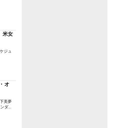
 米女
ケジュ
・オ
】
下美夢
アンダ