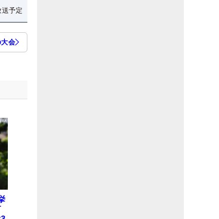
放送予定
の大会
挙
何
3