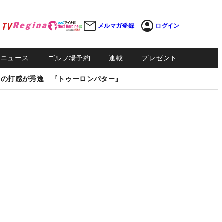
メルマガ登録
ログイン
Sニュース
ゴルフ場予約
連載
プレゼント
しの打感が秀逸 『トゥーロンパター』