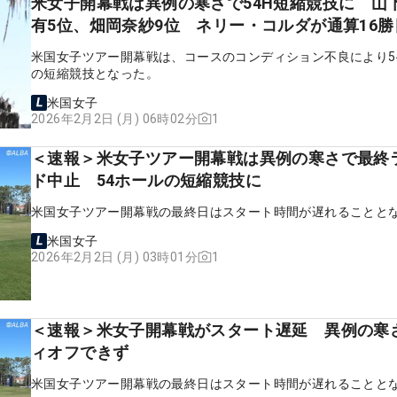
米女子開幕戦は異例の寒さで54H短縮競技に 山
有5位、畑岡奈紗9位 ネリー・コルダが通算16勝
米国女子ツアー開幕戦は、コースのコンディション不良により5
の短縮競技となった。
米国女子
1
2026年2月2日 (月) 06時02分
＜速報＞米女子ツアー開幕戦は異例の寒さで最終
ド中止 54ホールの短縮競技に
米国女子ツアー開幕戦の最終日はスタート時間が遅れることと
米国女子
1
2026年2月2日 (月) 03時01分
＜速報＞米女子開幕戦がスタート遅延 異例の寒
ィオフできず
米国女子ツアー開幕戦の最終日はスタート時間が遅れることと