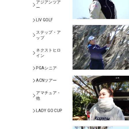
アジアンツア
ー
LIV GOLF
ステップ・ア
ップ
ネクストヒロ
イン
PGAシニア
ACNツアー
アマチュア・
他
LADY GO CUP