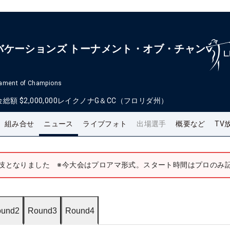
バケーションズ トーナメント・オブ・チャン
nament of Champions
金総額
$2,000,000
レイクノナG＆CC（フロリダ州）
組み合せ
ニュース
ライブフォト
出場選手
概要など
TV
競技となりました ※今大会はプロアマ形式。スタート時間はプロのみ
und2
Round3
Round4