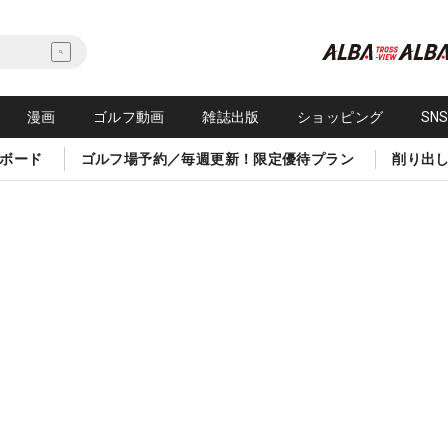
漫画
ゴルフ動画
雑誌出版
ショッピング
SN
ボード
ゴルフ場予約／毎週更新！限定優待プラン
削り出