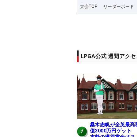
大会TOP
リーダーボード
LPGA公式 週間アク
桑木志帆が全英最高
億3000万円ゲット
1
本勢の獲得賞金は？