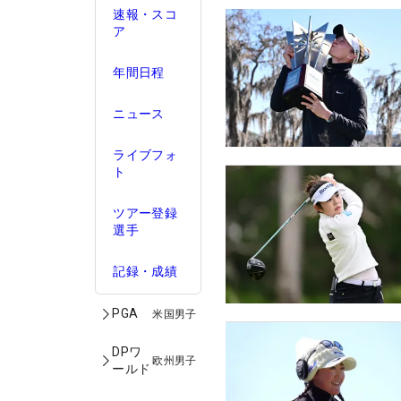
速報・スコ
ア
年間日程
ニュース
ライブフォ
ト
ツアー登録
選手
記録・成績
PGA
米国男子
DPワ
欧州男子
ールド