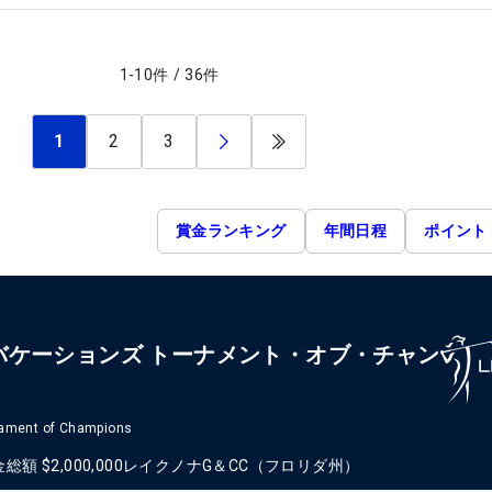
1
-
10
件
/
36
件
1
2
3
賞金ランキング
年間日程
ポイント
バケーションズ トーナメント・オブ・チャン
nament of Champions
金総額
$2,000,000
レイクノナG＆CC（フロリダ州）