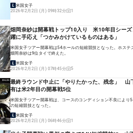
米国女子
1
2026年2月2日 (月) 09時32分
畑岡奈紗は開幕戦トップ10入り 米10年目シー
躍に手応え「つかみかけているものはある」
米国女子ツアー開幕戦は54ホールの短縮競技となった。ホステ
畑岡奈紗は9位タイで終えた。
米国女子
5
2026年2月2日 (月) 07時45分
最終ラウンド中止に「やりたかった、残念」 山
有は米2年目の開幕戦5位
米国女子ツアー開幕戦は、コースのコンディション不良により5
の短縮競技となった。
米国女子
1
2026年2月2日 (月) 06時46分