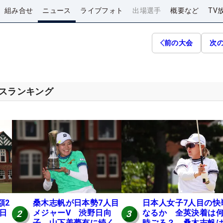
組み合せ
ニュース
ライブフォト
出場選手
概要など
TV
前の大会
次
セスランキング
額2
桑木志帆が日本勢7人目
日本人女子7人目の快
 日
メジャーV 渋野日向
なるか 全英決着は
2
3
子、山下美夢有に続く
時ごろ？ 桑木志帆は