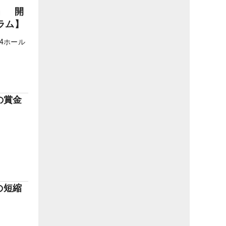
」 開
ラム】
4ホール
の賞金
の短縮