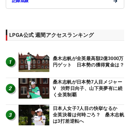
→
記録成績
LPGA公式 週間アクセスランキング
桑木志帆が全英最高額2億3000万
1
円ゲット 日本勢の獲得賞金は？
桑木志帆が日本勢7人目メジャー
2
V 渋野日向子、山下美夢有に続
く全英制覇
日本人女子7人目の快挙なるか
3
全英決着は何時ごろ？ 桑木志帆
は3打差逆転へ