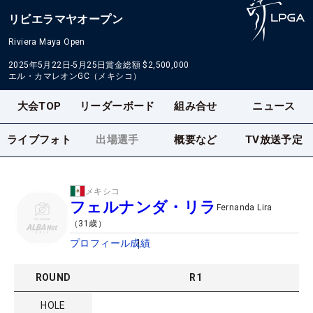
リビエラマヤオープン
Riviera Maya Open
2025年5月22日-5月25日
賞金総額
$2,500,000
エル・カマレオンGC（メキシコ）
大会TOP
リーダーボード
組み合せ
ニュース
ライブフォト
出場選手
概要など
TV放送予定
メキシコ
フェルナンダ・リラ
Fernanda Lira
（
31
歳）
プロフィール
成績
ROUND
R
1
HOLE