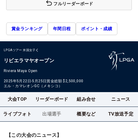
フルリーダーボード
賞金ランキング
年間日程
ポイント・成績
LPGAツアー
米国女子
リビエラマヤオープン
Riviera Maya Open
2025年5月22日-5月25日
賞金総額
$2,500,000
エル・カマレオンGC（メキシコ）
大会TOP
リーダーボード
組み合せ
ニュース
ライブフォト
出場選手
概要など
TV放送予定
【この大会のニュース】