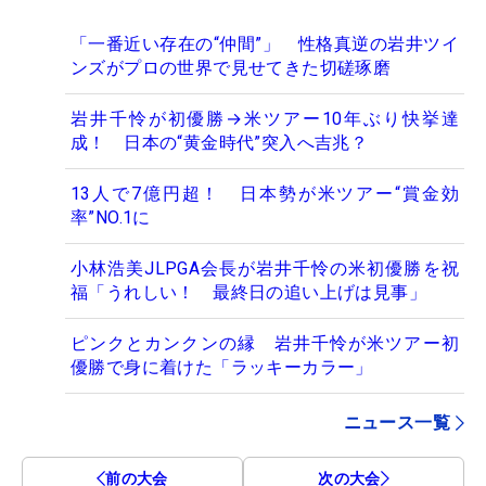
「一番近い存在の“仲間”」 性格真逆の岩井ツイ
ンズがプロの世界で見せてきた切磋琢磨
岩井千怜が初優勝→米ツアー10年ぶり快挙達
成！ 日本の“黄金時代”突入へ吉兆？
13人で7億円超！ 日本勢が米ツアー“賞金効
率”NO.1に
小林浩美JLPGA会長が岩井千怜の米初優勝を祝
福「うれしい！ 最終日の追い上げは見事」
ピンクとカンクンの縁 岩井千怜が米ツアー初
優勝で身に着けた「ラッキーカラー」
ニュース一覧
前の大会
次の大会