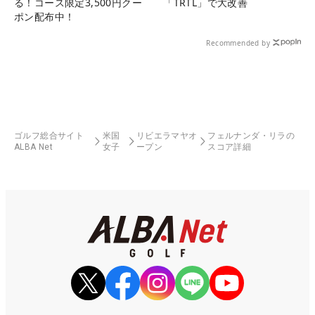
る！コース限定3,500円クー
「TRTL」で大改善
ポン配布中！
Recommended by
ゴルフ総合サイト
米国
リビエラマヤオ
フェルナンダ・リラの
ALBA Net
女子
ープン
スコア詳細