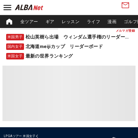
全ツアー
ギア
レッスン
ライフ
漫画
ゴルフ
メルマガ登録
松山英樹ら出場 ウィンダム選手権のリーダーボード
米国男子
北海道meijiカップ リーダーボード
国内女子
最新の世界ランキング
米国女子
LPGAツアー
米国女子