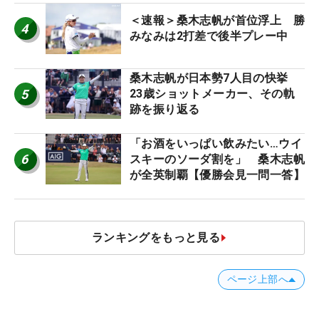
＜速報＞桑木志帆が首位浮上 勝
4
みなみは2打差で後半プレー中
桑木志帆が日本勢7人目の快挙
5
23歳ショットメーカー、その軌
跡を振り返る
「お酒をいっぱい飲みたい…ウイ
6
スキーのソーダ割を」 桑木志帆
が全英制覇【優勝会見一問一答】
ランキングをもっと見る
ページ上部へ