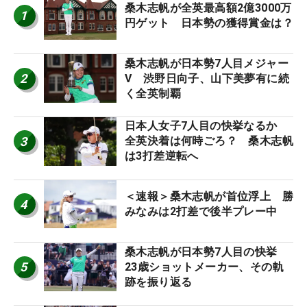
桑木志帆が全英最高額2億3000万
1
円ゲット 日本勢の獲得賞金は？
桑木志帆が日本勢7人目メジャー
2
V 渋野日向子、山下美夢有に続
く全英制覇
日本人女子7人目の快挙なるか
3
全英決着は何時ごろ？ 桑木志帆
は3打差逆転へ
＜速報＞桑木志帆が首位浮上 勝
4
みなみは2打差で後半プレー中
桑木志帆が日本勢7人目の快挙
5
23歳ショットメーカー、その軌
跡を振り返る