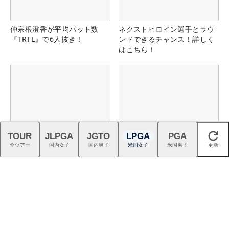
仲宗根澄香が平均パット数
ネクストヒロイン選手とラウ
『TRTL』で6人抜き！
ンドできるチャンス！詳しく
はこちら！
TOUR
JLPGA
JGTO
LPGA
PGA
閉じる
11月までのプレーに2回使え
猛暑を乗り切る！ こだわり機
全ツアー
国内女子
国内男子
米国女子
米国男子
更新
る！コース限定3,500円クー
能派パンツ4選
ポン配布中！