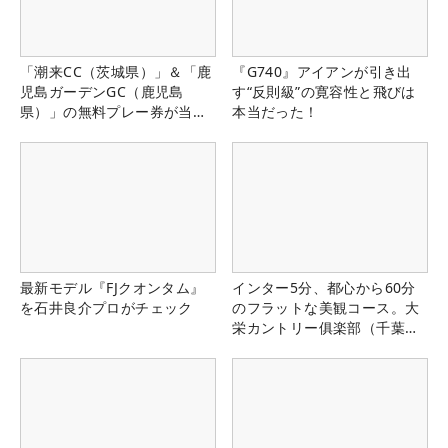
「潮来CC（茨城県）」＆「鹿
『G740』アイアンが引き出
児島ガーデンGC（鹿児島
す“反則級”の寛容性と飛びは
県）」の無料プレー券が当た
本当だった！
る！！
最新モデル『FJクオンタム』
インター5分、都心から60分
を石井良介プロがチェック
のフラットな美観コース。大
栄カントリー俱楽部（千葉
県）