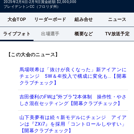
2025年2月6日-2月9日
賞金総額
$2,000,000
ブレイデントンCC（フロリダ州）
大会TOP
リーダーボード
組み合せ
ニュース
ライブフォト
出場選手
概要など
TV放送予定
【この大会のニュース】
馬場咲希は「抜けが良くなった」新アイアンに
チェンジ 5W＆4I投入で構成に変化も…【開幕
クラブチェック】
吉田優利のFWは“外ブラ”2本体制 操作性・やさ
しさ混在セッティング【開幕クラブチェック】
山下美夢有は続々新モデルにチェンジ アイア
ンは『ZXi7』を採用「コントロールしやすい」
【開幕クラブチェック】