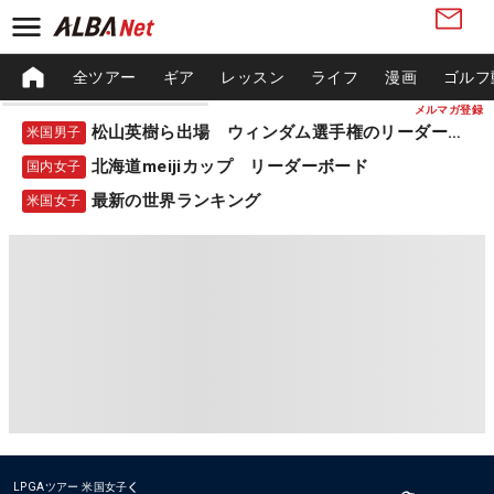
全ツアー
ギア
レッスン
ライフ
漫画
ゴルフ
メルマガ登録
松山英樹ら出場 ウィンダム選手権のリーダーボード
米国男子
北海道meijiカップ リーダーボード
国内女子
最新の世界ランキング
米国女子
LPGAツアー
米国女子