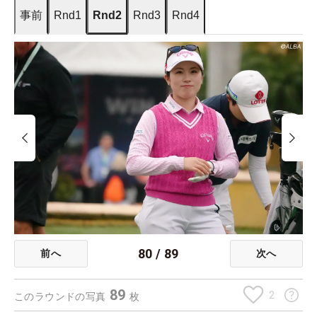
事前
Rnd1
Rnd2
Rnd3
Rnd4
80
/
89
前へ
次へ
89
2
このラウンドの写真
枚