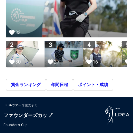
33
2
3
4
5
30
27
16
賞金ランキング
年間日程
ポイント・成績
LPGAツアー
米国女子
ファウンダーズカップ
Founders Cup